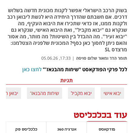
בשוק הרכב הישראלי אפשר לקנות מכונית חדשה בשלוש
דרכים. אם חשבתם שהדרך היחידה היא לגשת ליבואן רכב
ולקנות ממנו, אז כדאי שתכירו את היבוא העקיף, מה
שנקרא גם "יבוא מקביל", ואת היבוא האישי, שנקרא גם
"יבוא זעיר". מה ההבדל בין השיטות? מה מותר, מה אסור
והאם ניתן לחסוך כאן כסף? המכונית שלפניה הצטלמנו:
מרצדס SL
תומר הדר ומאור שלום סויסה
|
17:33, 05.06.26
לכל פרקי הפודקאסט "שיחות מהבגאז'" 
לחצו כאן
נפתח בכרטיסייה חדשה
תגיות
יבוא אישי
יבוא מקביל
שיחות מהבגאז'
יבואן רכב
עוד בכלכליסט
פודקאסט
אנרגיה 360
כלכליסט טק