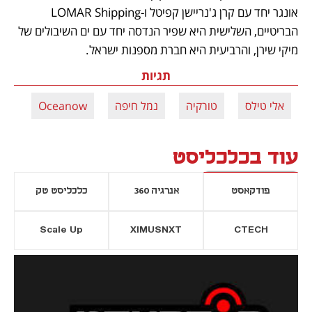
אונגר יחד עם קרן ג'נריישן קפיטל ו-LOMAR Shipping 
הבריטיים, השלישית היא שפיר הנדסה יחד עם ים השיבולים של 
מיקי שירן, והרביעית היא חברת מספנות ישראל.
תגיות
אלי טילס
טורקיה
נמל חיפה
Oceanow
עוד בכלכליסט
פודקאסט
אנרגיה 360
כלכליסט טק
Scale Up
XIMUSNXT
CTECH
יסייה חדשה
נפתח בכרטיסייה חדשה