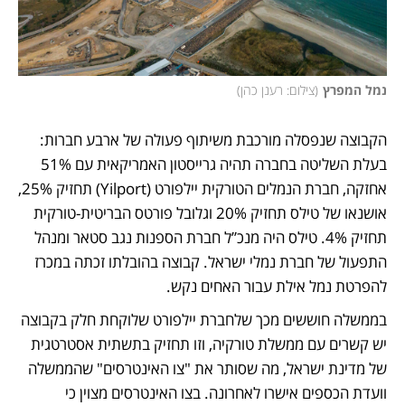
נמל המפרץ
(
צילום: רענן כהן
)
הקבוצה שנפסלה מורכבת משיתוף פעולה של ארבע חברות: 
בעלת השליטה בחברה תהיה גרייסטון האמריקאית עם 51% 
אחזקה, חברת הנמלים הטורקית יילפורט (Yilport) תחזיק 25%, 
אושנאו של טילס תחזיק 20% וגלובל פורטס הבריטית-טורקית 
תחזיק 4%. טילס היה מנכ”ל חברת הספנות נגב סטאר ומנהל 
התפעול של חברת נמלי ישראל. קבוצה בהובלתו זכתה במכרז 
להפרטת נמל אילת עבור האחים נקש.
בממשלה חוששים מכך שלחברת יילפורט שלוקחת חלק בקבוצה 
יש קשרים עם ממשלת טורקיה, וזו תחזיק בתשתית אסטרטגית 
של מדינת ישראל, מה שסותר את "צו האינטרסים" שהממשלה 
וועדת הכספים אישרו לאחרונה. בצו האינטרסים מצוין כי 