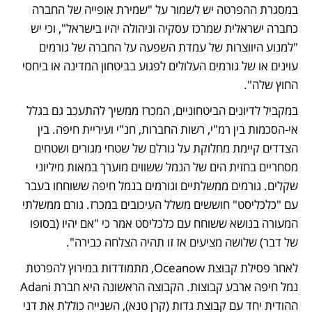
במסגרת ההפרטה יש לשמור על "שמירת אופייה של החברה 
כחברה ישראלית שמרכז עסקיה וניהולה יהיו בישראל", וכי יש 
"למנוע היווצרות של עמדת השפעה על החברה של גורמים 
עוינים או של גורמים העלולים לפגוע בביטחון המדינה או ביחסי 
החוץ שלה".
במקביל לדיונים הביטחוניים, המכרז ממשיך להתעכב גם בגלל 
אי-הסכמות בין רמ"י, רשות החברות, חנ"י ועיריית חיפה. בין 
הצדדים קיימת מחלוקת על גורלם של שטחי מגורים ושטחים 
מסחריים בחזית הים של הנמל ששווים מוערך במאות מיליוני 
שקלים. גורמים ממשלתיים וגורמים בנמל חיפה ששוחחו בעבר 
עם "כלכליסט" חוששים משלל העיכובים במכרז. גורם ממשלתי 
המעורה בנושא ששוחח עם כלכליסט אמר כי "אם יהיו (בסופו 
של דבר) שלושה מציעים אז זו תהיה הצלחה כבירה".
לאחר פסילת קבוצת Oceanow, מתמודדות במירוץ להפרטת 
נמל חיפה ארבע קבוצות. הקבוצה הראשונה היא חברת Adani 
ההודית יחד עם קבוצת גדות (קרן טנא), השנייה כוללת את דני 