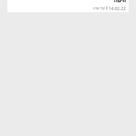
חיפה
14.02.22
|
יובל שדה