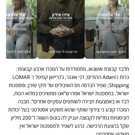
חינוך הוא המשישמה של החיים שלי - V
זה שינה לי את החיים: איך עידו איז'ק הופך את הסמארטפון לכלי צילום מקצועי_v
כלכליסט דיגיטל
מלבד קבוצת אושנאו, מתמודדות על המכרז ארבע קבוצות: 
גדות ו־Adani ההודים; דני אונגר, ג’נריישן קפיטל ו־LOMAR 
Shipping; שפיר הנדסה וים השיבולים של מיקי שירן; ומספנות 
ישראל. במספנות ישראל אמרו ש”אנו ממשיכים במלוא הכוח, 
לבד או באמצעות חבירה לשותפים עסקיים אחרים”. מבנה 
המכרז קובע כי צירוף שותף שהוא משקיע אסטרטגי בעל יכולות 
לוגיסטיות נמליות לקבוצה יעניק לה בונוס השווה ל־200 מיליון 
שקל בהצעת הרכישה. כרגע לשפיר ולמספנות ישראל אין 
משקיע אסטרטגי.