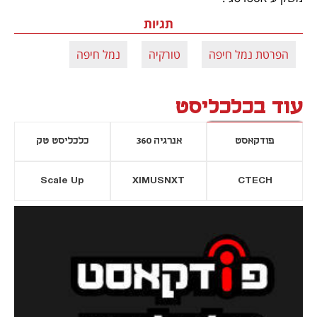
תגיות
הפרטת נמל חיפה
טורקיה
נמל חיפה
עוד בכלכליסט
פודקאסט
אנרגיה 360
כלכליסט טק
Scale Up
XIMUSNXT
CTECH
יסייה חדשה
נפתח בכרטיסייה חדשה