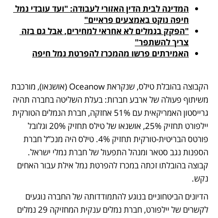
המדינה לבית הדין האזורי לעבודה: "ועד עובדי נמל 
חיפה נוקט באמצעים פראיים"
"הפקק בנמלים לא אחראי למחירים, אבל גם בזה 
צריך להשתפר"
האמירתים פרשו מהמכרז להפרטת נמל חיפה
הקבוצה בהובלת טילס, שנקראת Oceanow (אושנאו), מורכבת 
משיתוף פעולה של ארבע חברות: בעלת השליטה בחברה תהיה 
גרייסטון האמריקאית עם 51% אחזקה, חברת הנמלים הטורקית 
יילפורט תחזיק 25%, אושנאו של טילס תחזיק 20% וגלובל 
פורטס הבריטית-טורקית תחזיק 4%. טילס היה מנכ”ל חברת 
הספנות נגב סטאר ומנהל התפעול של חברת נמלי ישראל. 
קבוצה בהובלתו זכתה במכרז להפרטת נמל אילת עבור האחים 
נקש.
הדיונים הביטחוניים בנוגע להתמודדותה של החברה נוגעים 
לקשרים של יילפורט, חברת נמלים ענקית המחזיקה 29 נמלים 