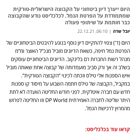
היום ייערך דיון ביטחוני על הקבוצה הישראלית-טורקית
שמתמודדת על הפרטת הנמל. לכלכליסט נודע שהקבוצה
כבר חותמת על שיתופי פעולה
יובל שדה
|
06:10, 22.12.21
היום (ד') צפוי להתקיים דיון נוסף בנוגע להיבטים הביטחוניים של 
נפתח בכרטיסייה חדשה
נפתח בכרטיסייה חדשה
נפתח בכרטיסייה חדשה
הפרטת נמל חיפה, כשאת הדיונים מוביל מנכ”ל האוצר ומ”מ 
מנהל רשות החברות רם בלינקוב. הדיונים הביטחוניים עוסקים 
בשלב זה אך ורק סביב מועמדותה של קבוצה אחת שאותה מוביל 
איש הספנות אלי טילס וזכתה לכינוי “הקבוצה הטורקית”. 
במקביל, הקבוצה של טילס חתמה השבוע על מיסוד קו ספנות 
חדש עם חברה איטלקית. לפני חודש החליטה הוועדה לא לתת 
היתר שליטה לחברה האמירתית DP World וזו החליטה לפרוש 
מהמרוץ לרכישת הנמל.
קראו עוד בכלכליסט: