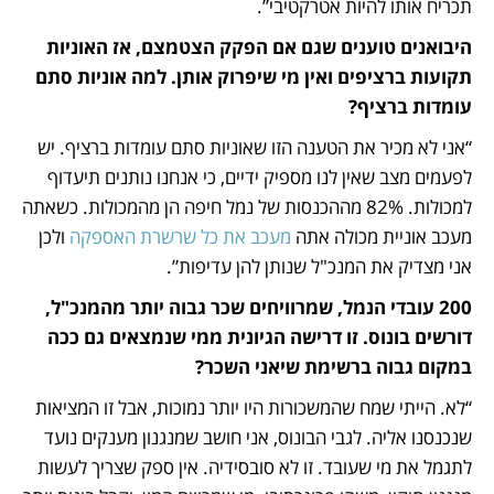
תכריח אותו להיות אטרקטיבי”.
היבואנים טוענים שגם אם הפקק הצטמצם, אז האוניות 
תקועות ברציפים ואין מי שיפרוק אותן. למה אוניות סתם 
עומדות ברציף?
“אני לא מכיר את הטענה הזו שאוניות סתם עומדות ברציף. יש 
לפעמים מצב שאין לנו מספיק ידיים, כי אנחנו נותנים תיעדוף 
למכולות. 82% מההכנסות של נמל חיפה הן מהמכולות. כשאתה 
מעכב אוניית מכולה אתה 
מעכב את כל שרשרת האספקה
 ולכן 
אני מצדיק את המנכ"ל שנותן להן עדיפות”.
200 עובדי הנמל, שמרוויחים שכר גבוה יותר מהמנכ"ל, 
דורשים בונוס. זו דרישה הגיונית ממי שנמצאים גם ככה 
במקום גבוה ברשימת שיאני השכר?
“לא. הייתי שמח שהמשכורות היו יותר נמוכות, אבל זו המציאות 
שנכנסנו אליה. לגבי הבונוס, אני חושב שמנגנון מענקים נועד 
לתגמל את מי שעובד. זו לא סובסידיה. אין ספק שצריך לעשות 