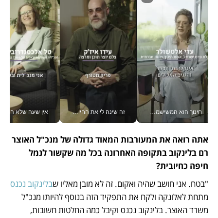
זה שינה לי את החיים: איך עידו איז'ק הופך את הסמארטפון לכלי צילום מקצועי_v
אין שעה שלא התעסקתי במשבר - טל אלכסנדרוביץ’ שגב מנהלת משברים תקשורתיים מכל מקום עם ה- Galaxy Z Fold8 Ultra שלה_v
טכנולוגיה זה לא רק בהייטק: גם תעשיי
אתה רואה את המעורבות המאוד גדולה של מנכ"ל האוצר 
רם בלינקוב בתקופה האחרונה בכל מה שקשור לנמל 
חיפה כחיובית?
"בטח. אני חושב שהיה ואקום. זה לא מובן מאליו ש
בלינקוב נכנס
מתחת לאלונקה ולקח את התפקיד הזה בנוסף להיותו מנכ"ל 
משרד האוצר. בלינקוב נכנס וקיבל כמה החלטות חשובות, 