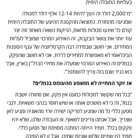
בעלויות התובלה הימית. 
“מ־2,000 דולר זה הפך להיות 12-14 אלף דולר למכולה 
שמגיעה מהמזרח. כתוצאה מהקטנת ההיצע של התובלה הימית 
קודם כל שינעו מכולות מלאות, הריקות נשארו מאחור וזה יצר 
עוד יותר את צוואר הבקבוק. זה האירוע המרכזי שמוביל לעליות 
המחירים. אני חושב שבמידה רבה הקרטליזציה של ענף הספנות 
הבינלאומי לא מאפשרת למחירים לרדת. אני לא חושב שהפקק 
בנמלים זה האירוע המרכזי שמעלה את מחירי הנדל"ן בארץ, אבל 
בוא נגיד שגם בזה צריך להשתפר”. 
אז יוקר המחייה לא מושפע מהעומס בנמלים? 
“בכל מה שקשור למכולות כמעט אין פקק. אם סחורה יושבת 
בנמל, זה כי לא מושכים אותה או שיש חוסר בנהגי משאיות. לגבי 
מטען כללי כל מה שמגיע לפריקה ישירה יורד מהאוניה ומגיע לאן 
שצריך. אבל אנחנו צריכים לשאוף, וזו העבודה שלנו, שלא יהיו 
פקקים בכלל. תמיד הייתה המתנה מסוימת של מטען כללי. 
תמיד היו שתיים שלוש אוניות שחיכו. אבל זו לא הסיבה 