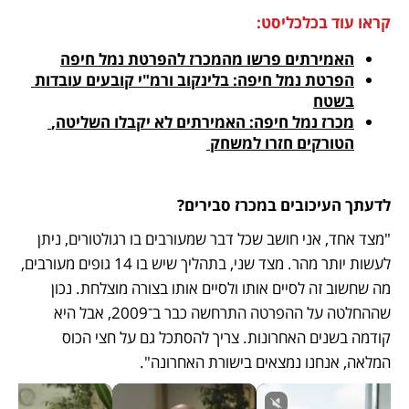
קראו עוד בכלכליסט:
האמירתים פרשו מהמכרז להפרטת נמל חיפה
הפרטת נמל חיפה: בלינקוב ורמ"י קובעים עובדות 
בשטח
מכרז נמל חיפה: האמירתים לא יקבלו השליטה, 
הטורקים חזרו למשחק 
לדעתך העיכובים במכרז סבירים?
"מצד אחד, אני חושב שכל דבר שמעורבים בו רגולטורים, ניתן 
לעשות יותר מהר. מצד שני, בתהליך שיש בו 14 גופים מעורבים, 
מה שחשוב זה לסיים אותו ולסיים אותו בצורה מוצלחת. נכון 
שההחלטה על ההפרטה התרחשה כבר ב־2009, אבל היא 
קודמה בשנים האחרונות. צריך להסתכל גם על חצי הכוס 
המלאה, אנחנו נמצאים בישורת האחרונה".