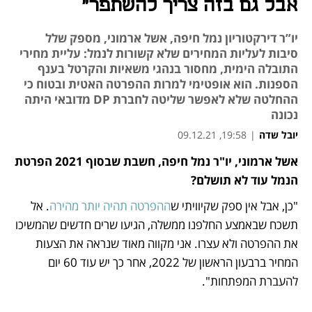
אבל גם בזה צריך להשתפר"
יו”ר דירקטוריון נמל חיפה, אשל ארמוני, מספק שלל
סיבות לעליות המחירים שלא קשורות לנמל: עליית מחירי
התובלה הימית, מחסור בנהגי משאיות והקרטל בענף
הספנות. הוא אופטימי למרות ההפרטה האטית ובטוח כי
ההחלטה שלא לאפשר שליטה לחברת DP מדובאי היתה
נכונה
יובל שדה
|
19:58, 09.12.21
אשל ארמוני, יו"ר נמל חיפה, חשבת שבסוף 2021 הפרטת 
נפתח בכרטיסייה חדשה
נפתח בכרטיסייה חדשה
נפתח בכרטיסייה חדשה
נפתח בכרטיסייה חדשה
נפתח בכרטיסייה חדשה
נפתח בכרטיסייה חדשה
הנמל עוד לא תושלם?
"כן, אבל אין ספק שקיוויתי ש
ההפרטה תהיה יותר מהירה
. אל 
תשכח שבאמצע החלפנו ממשלה, הגיעו שרים חדשים שהמשיכו 
את ההפרטה ולא עצרו. אני מקווה מאוד שנראה את הצעות 
המחיר ברבעון הראשון של 2022, אחר כך יש עוד 60 יום 
להעברת המפתחות".