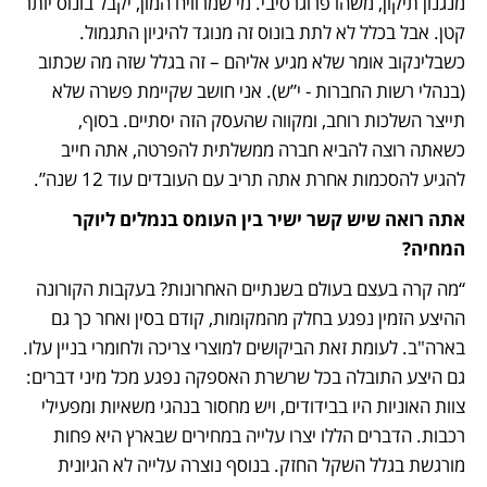
מנגנון תיקון, משהו פרוגרסיבי. מי שמרוויח המון, יקבל בונוס יותר 
קטן. אבל בכלל לא לתת בונוס זה מנוגד להיגיון התגמול. 
כשבלינקוב אומר שלא מגיע אליהם – זה בגלל שזה מה שכתוב 
(בנהלי רשות החברות - י”ש). אני חושב שקיימת פשרה שלא 
תייצר השלכות רוחב, ומקווה שהעסק הזה יסתיים. בסוף, 
כשאתה רוצה להביא חברה ממשלתית להפרטה, אתה חייב 
להגיע להסכמות אחרת אתה תריב עם העובדים עוד 12 שנה”.
אתה רואה שיש קשר ישיר בין העומס בנמלים ליוקר 
המחיה?
“מה קרה בעצם בעולם בשנתיים האחרונות? בעקבות הקורונה 
ההיצע הזמין נפגע בחלק מהמקומות, קודם בסין ואחר כך גם 
בארה"ב. לעומת זאת הביקושים למוצרי צריכה ולחומרי בניין עלו. 
גם היצע התובלה בכל שרשרת האספקה נפגע מכל מיני דברים: 
צוות האוניות היו בבידודים, ויש מחסור בנהגי משאיות ומפעילי 
רכבות. הדברים הללו יצרו עלייה במחירים שבארץ היא פחות 
מורגשת בגלל השקל החזק. בנוסף נוצרה עלייה לא הגיונית 