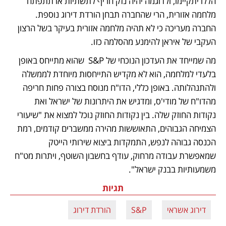
הללו יתקיימו, ולדוגמה יהיה נזק חריף לתשתיות או תתפתח 
מלחמה אזורית, הרי שהחברה תבחן הורדת דירוג נוספת. 
החברה מעריכה כי לא תהיה מלחמה אזורית בעיקר בשל הרצון 
העקבי של איראן להימנע מהסלמה כזו.
מה שמייחד את העדכון הנוכחי של S&P  שהוא מתייחס באופן 
בלעדי למלחמה, הוא לא מקדיש התייחסות מיוחדת לממשלה 
ולהתנהלותה. באופן כללי, הדו"ח מנוסח בצורה פחות חריפה 
מהדו"ח של מודי'ס, ומדגיש את היתרונות של ישראל ואת 
נקודות החוזק שלה. בין נקודות החוזק נוכל למצוא את "שיעורי 
הצמיחה הגבוהים, התאוששות מהירה ממשברים קודמים, רמת 
הכנסה גבוהה לנפש, התמקדות ביצוא שירותי הייטק 
שמאפשרת עבודה מרחוק, עודף בחשבון השוטף, ויתרות מט"ח 
משמעותיות בבנק ישראל". 
תגיות
דירוג אשראי
S&P
הורדת דירוג