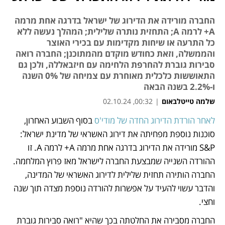
החברה מורידה את הדירוג של ישראל בדרגה אחת מרמה
A+ לרמה A; התחזית נותרה שלילית; המהלך נעשה ללא
כל התרעה או שיחות מקדימות עם בכירי האוצר
והממשלה, וזאת כחודש מוקדם מהמתוכנן; החברה רואה
סבירות גוברת להחרפת הלחימה עם חיזבאללה, ולכן גם
התאוששות כלכלית מאוחרת עם צמיחה של 0% השנה
ו-2.2% בשנה הבאה
שלמה טייטלבאום
|
00:32, 02.10.24
לאחר הורדת הדירוג החדה של מודי'ס
 בסוף השבוע האחרון, 
נפתח בכרטיסייה חדשה
נפתח בכרטיסייה חדשה
סוכנות נוספת מפחיתה את דירוג האשראי של מדינת ישראל: 
S&P מורידה את הדירוג בדרגה אחת מרמה A+ לרמה A. זו 
ההורדה השנייה שמבצעת החברה לישראל מאז פרוץ המלחמה. 
החברה הותירה תחזית שלילית לדירוג האשראי של המדינה, 
והדבר עשוי להעיד על אפשרות להורדה נוספת מצדה תוך שנה 
וחצי. 
החברה מסבירה את החלטתה בכך שהיא "רואה סבירות גוברת 