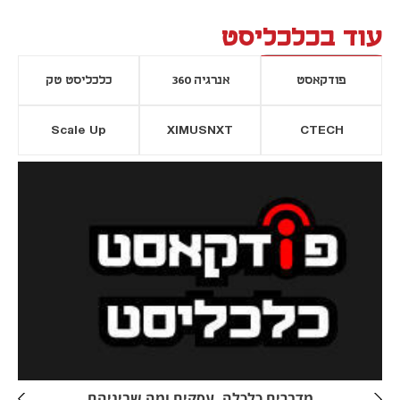
עוד בכלכליסט
פודקאסט
אנרגיה 360
כלכליסט טק
Scale Up
XIMUSNXT
CTECH
יסייה חדשה
נפתח בכרטיסייה חדשה
מדברים כלכלה, עסקים ומה שביניהם