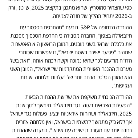
כפי שהצהיר סמוטריץ' שהוא מתכנן בתקציב 2025, ש"ט) , ורק 
ב-2026 יתחיל תהליך של חזרה לצמיחה. 
ההורדה הדחופה של S&P  נובעת "מהחרפת הסכסוך עם 
חיזבאללה בצפון", החברה מסבירה כי החרפת הסכסוך מסכנת 
את כלכלת ישראל בשני מובנים, המובן הראשון הוא האפשרות 
שתהיה "פגיעה ישירה בשטח ישראל", זו אפשרות שכותבי 
הדו"ח מודעים לכך שהיא נמוכה וקשה לכמת אותה, "זאת בשל 
מערכות ההגנה האווירית המתקדמות של ישראל", המובן השני 
הוא המובן הכלכלי הרחב יותר של "עלויות מלחמה ישירות 
ועקיפות". 
ההורדה הנוכחית משקפת את שלושת ההנחות הבאות 
"הפעילות הצבאית בעזה ונגד חיזבאללה תימשך לתוך שנת 
2025, חיזבאללה ושלוחות איראניות יבצעו פעולות נגד ישראל 
אך ללא נזק מתמשך לתשתיות בישראל, ואין מלחמה אזורית 
רחבה יותר עם מעורבות ישירה עם איראן". במקרה שההנחות 