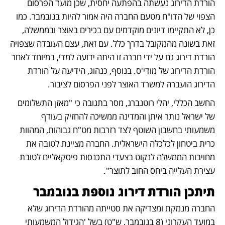
הורדת הדירוג נעשתה בהפתעה יחסית, שכן מועד הפרסום 
הצפוי של הדו"ח מטעם החברה היה אמור להיות בנובמבר. כמו 
כן, לא התקיימו דיונים מוקדמים עם בכירים באוצר ובממשלה, 
זאת בשונה מהמקובל בדרך כלל. עם זאת, עצם העובדה שצפויה 
הורדת דירוג גם על ידי חברה זו היתה ידועה למדי, במיוחד לאחר 
הורדת הדירוג של מודי'ס. בנוסף, כנהוג, הידיעה על הורדת 
הדירוג הועברה למשרד האוצר לפני הפרסום לציבור.
החשב הכללי, יהלי רוטנברג, מסר בתגובה כי "מאזן התשלומים 
של ישראל נותר איתן והמדינה ממשיכה להחזיק בעודף 
משמעותי בחשבון השוטף לצד רזרבות מט"ח גבוהות, המהוות 
כרית ביטחון לכלכלה הישראלית. החברה מציינת לטובה את 
מחויבות הממשלה לנקוט בצעדי התכנסות פיסקאליים לטובת 
עצירת העלייה ביחס החוב לתוצר".
תיתכן הורדת דירוג נוספת בנובמבר
החברה מנמקת ומצדיקה את סטייתה מהורדת הדירוג שלא 
במועד העקרוני (8 בנובמבר, ש"ט) בשל 'הגידול המשמעותי 