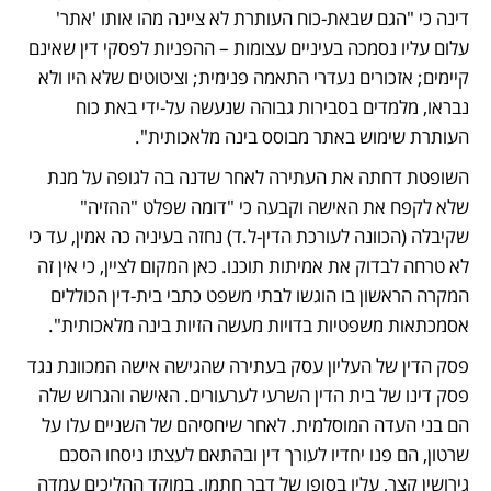
דינה כי "הגם שבאת-כוח העותרת לא ציינה מהו אותו 'אתר' 
עלום עליו נסמכה בעיניים עצומות – ההפניות לפסקי דין שאינם 
קיימים; אזכורים נעדרי התאמה פנימית; וציטוטים שלא היו ולא 
נבראו, מלמדים בסבירות גבוהה שנעשה על-ידי באת כוח 
העותרת שימוש באתר מבוסס בינה מלאכותית". 
השופטת דחתה את העתירה לאחר שדנה בה לגופה על מנת 
שלא לקפח את האישה וקבעה כי "דומה שפלט "ההזיה" 
שקיבלה (הכוונה לעורכת הדין-ל.ד) נחזה בעיניה כה אמין, עד כי 
לא טרחה לבדוק את אמיתות תוכנו. כאן המקום לציין, כי אין זה 
המקרה הראשון בו הוגשו לבתי משפט כתבי בית-דין הכוללים 
אסמכתאות משפטיות בדויות מעשה הזיות בינה מלאכותית".
פסק הדין של העליון עסק בעתירה שהגישה אישה המכוונת נגד 
פסק דינו של בית הדין השרעי לערעורים. האישה והגרוש שלה 
הם בני העדה המוסלמית. לאחר שיחסיהם של השניים עלו על 
שרטון, הם פנו יחדיו לעורך דין ובהתאם לעצתו ניסחו הסכם 
גירושין קצר, עליו בסופו של דבר חתמו. במוקד ההליכים עמדה 