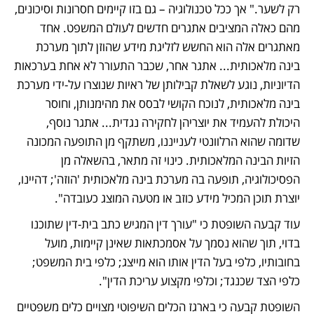
רק לשער." אך ככל טכנולוגיה – גם בזו קיימים חסרונות וסיכונים, 
מהם כאלה המציבים אתגרים חדשים לעולם המשפט. אחד 
מאתגרים אלה הוא החשש לזליגת מידע שהוזן לתוך מערכת 
בינה מלאכותית... אתגר אחר, שכבר התעורר לא אחת בערכאות 
הדיוניות, נוגע לשאלת קבילותן של ראיות שנוצרו על-ידי מערכת 
בינה מלאכותית, לנוכח הקושי לבסס את מהימנותן, וחוסר 
היכולת להעמיד את יוצריהן לחקירה נגדית... אתגר נוסף, 
שדומה שהוא הרלוונטי לענייננו, משתקף מן התופעה המכונה 
הזיות הבינה המלאכותית. כינוי זה מתאר, בהשאלה מן 
הפסיכולוגיה, תופעה בה מערכת בינה מלאכותית 'הוזה'; דהיינו, 
יוצרת תוכן המכיל מידע כוזב או מטעה המוצג כעובדה". 
עוד קבעה השופטת כי "עורך דין המגיש כתב בית-דין שתוכנו 
בדוי, תוך שהוא נסמך על אסמכתאות שאינן קיימות, מועל 
בחובותיו, כלפי בעל הדין אותו הוא מייצג; כלפי בית המשפט; 
כלפי הצד שכנגד; וכלפי מקצוע עריכת הדין".
השופטת קבעה כי בארגז הכלים השיפוטי מצויים כלים משפטיים 