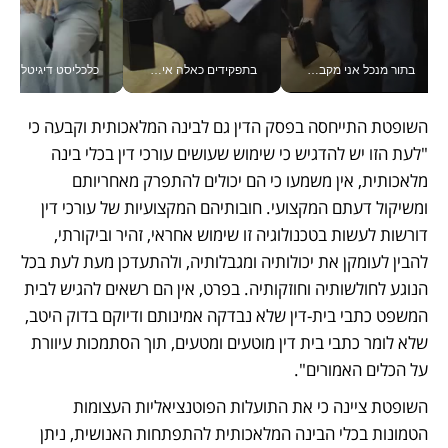
בתור מנכל אני מקבל מאות החלטות ביום, וה- Galaxy Z Fold8 Ultra עוזר לי לחתוך אותן מהר יותר_v
בתפקידים כאלה אי אפשר לחכות: אושרת לוי מניעה השקעות ענק מהטלפון_v
כלכליסט דיגיטל
השופטת התייחסה בפסק הדין גם לבינה המלאכותית וקבעה כי 
"לעת הזו יש להדגיש כי שימוש שעושים עורכי דין בכלי בינה 
מלאכותית, אין משמעו כי הם יכולים להתפרק מאחריותם 
ומשיקול דעתם המקצועי. חובותיהם המקצועיות של עורכי דין 
דורשות לעשות בטכנולוגיה זו שימוש אחראי, זהיר וביקורתי, 
להבין לעומקן את יכולותיה ומגבלותיה, ולהתעדכן מעת לעת בכל 
הנוגע לחולשותיה וחוזקותיה. בפרט, אין הם רשאים להגיש לבית 
המשפט כתבי בית-דין שלא נבדקה אמינותם ודיוקם בדוק היטב, 
שלא לומר כתבי בית דין מוטעים ומטעים, תוך הסתמכות עיוורת 
על הכלים האמורים".
השופטת ציינה כי את התועלות הפוטנציאליות העצומות 
הטמונות בכלי הבינה המלאכותית להתפתחות האנושית, ניתן 