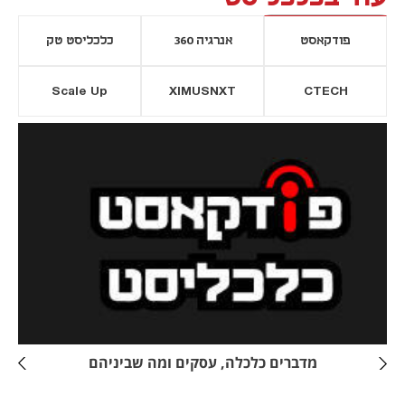
פודקאסט
אנרגיה 360
כלכליסט טק
Scale Up
XIMUSNXT
CTECH
יסייה חדשה
נפתח בכרטיסייה חדשה
מדברים כלכלה, עסקים ומה שביניהם