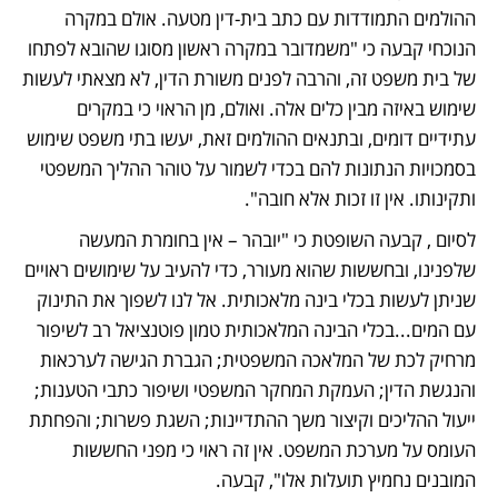
ההולמים התמודדות עם כתב בית-דין מטעה. אולם במקרה 
הנוכחי קבעה כי "משמדובר במקרה ראשון מסוגו שהובא לפתחו 
של בית משפט זה, והרבה לפנים משורת הדין, לא מצאתי לעשות 
שימוש באיזה מבין כלים אלה. ואולם, מן הראוי כי במקרים 
עתידיים דומים, ובתנאים ההולמים זאת, יעשו בתי משפט שימוש 
בסמכויות הנתונות להם בכדי לשמור על טוהר ההליך המשפטי 
ותקינותו. אין זו זכות אלא חובה". 
לסיום , קבעה השופטת כי "יובהר – אין בחומרת המעשה 
שלפנינו, ובחששות שהוא מעורר, כדי להעיב על שימושים ראויים 
שניתן לעשות בכלי בינה מלאכותית. אל לנו לשפוך את התינוק 
עם המים...בכלי הבינה המלאכותית טמון פוטנציאל רב לשיפור 
מרחיק לכת של המלאכה המשפטית; הגברת הגישה לערכאות 
והנגשת הדין; העמקת המחקר המשפטי ושיפור כתבי הטענות; 
ייעול ההליכים וקיצור משך ההתדיינות; השגת פשרות; והפחתת 
העומס על מערכת המשפט. אין זה ראוי כי מפני החששות 
המובנים נחמיץ תועלות אלו", קבעה. 