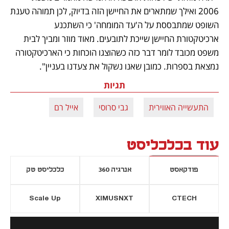
2006 ואילך שמתארים את החיישן הזה בדיוק, לכן תמוהה טענת 
השופט שמתבססת על ה'עד המומחה' כי השתכנע 
ארכיטקטורת החיישן שייכת לתובעים. מאוד מוזר ומביך לבית 
משפט מכובד לומר דבר כזה כשהוצגו הוכחות כי הארכיטקטורה 
נמצאת בספרות. כמובן שאנו נשקול את צעדנו בעניין".
תגיות
התעשייה האווירית
גבי סרוסי
אייל רם
עוד בכלכליסט
פודקאסט
אנרגיה 360
כלכליסט טק
Scale Up
XIMUSNXT
CTECH
יסייה חדשה
נפתח בכרטיסייה חדשה