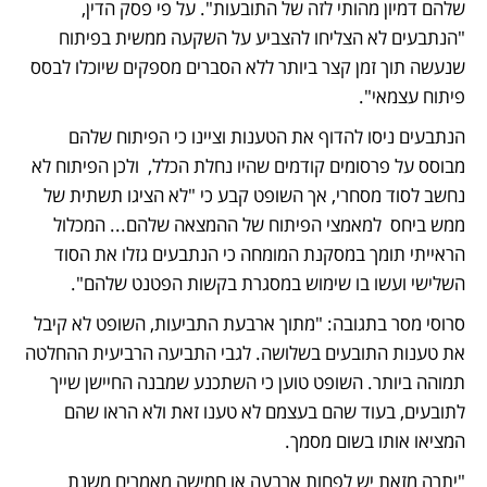
שלהם דמיון מהותי לזה של התובעות". על פי פסק הדין, 
"הנתבעים לא הצליחו להצביע על השקעה ממשית בפיתוח 
שנעשה תוך זמן קצר ביותר ללא הסברים מספקים שיוכלו לבסס 
פיתוח עצמאי". 
הנתבעים ניסו להדוף את הטענות וציינו כי הפיתוח שלהם 
מבוסס על פרסומים קודמים שהיו נחלת הכלל,  ולכן הפיתוח לא 
נחשב לסוד מסחרי, אך השופט קבע כי "לא הציגו תשתית של 
ממש ביחס  למאמצי הפיתוח של ההמצאה שלהם... המכלול 
הראייתי תומך במסקנת המומחה כי הנתבעים גזלו את הסוד 
השלישי ועשו בו שימוש במסגרת בקשות הפטנט שלהם".
סרוסי מסר בתגובה: "מתוך ארבעת התביעות, השופט לא קיבל 
את טענות התובעים בשלושה. לגבי התביעה הרביעית ההחלטה 
תמוהה ביותר. השופט טוען כי השתכנע שמבנה החיישן שייך 
לתובעים, בעוד שהם בעצמם לא טענו זאת ולא הראו שהם 
המציאו אותו בשום מסמך. 
"יתרה מזאת יש לפחות ארבעה או חמישה מאמרים משנת 