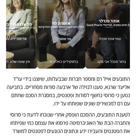
בתור מנכל אני מקבל מאות החלטות ביום, וה- Galaxy Z Fold8 Ultra עוזר לי לחתוך אותן מהר יותר_v
בתפקידים כאלה אי אפשר לחכות: אושרת לוי מניעה השקעות ענק מהטלפון_v
אין שעה שלא התעסקתי במשבר - טל אלכסנדרוביץ’ שגב מנהלת משברים
התובעים אייל רם ומספר חברות שבבעלותו, שיוצגו בידי עו"ד 
אליעד שרגא, טענו לגזילה של ארבעה סודות מסחריים. בתביעה 
נטען כי סרוסי נחשף לסודות ופטנטים, במסגרת הסכם שחתם 
עם רם למכשירים שונים שפותחו על ידו.
לטענת התובעים, ההסכם הופסק אחרי שנוכחו לדעת כי סרוסי 
והחברה הבת של האוניברסיטה פרסמו את עצמם כמי שפיתחו 
את הפטנטים והעבירו ידע ונתונים הנוגעים לפטנטים למשרד 