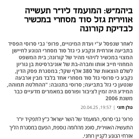
ביהמ"ש: המועמד ליו"ר תעשייה
אווירית גזל סוד מסחרי במכשיר
לבדיקת קורונה
לאחר שנפסל ע"י ועדת המינויים, פרופ' גבי סרוסי הפסיד
בתביעה אזרחית ונקבע כי גזל סוד מסחרי הנוגע לחיישן
המצוי במכשיר לזיהוי מהיר של קורונה; בית המשפט
המחוזי חייב אותו וחברה-בת של אוניברסיטת בן גוריון
לשלם הוצאות של 380 אלף שקל; במסגרת פסק הדין,
נקבע כי סרוסי גזל סוד מסחרי אחד בלבד מבין ארבעה
שנטען כי גזל בתביעה; סרוסי בתגובה: "ההחלטה תמוהה,
המידע היה זמין לציבור ופורסם במאמרים מדעיים כבר
משנת 2006
גולן חזני
|
19:57, 20.04.25
פרופ' גבי סרוסי, המועמד של השר ישראל כ"ץ לתפקיד יו"ר 
נפתח בכרטיסייה חדשה
התעשיה האווירית, סופג מהלומה נוספת, הפעם במסגרת הליך 
אזרחי הנוגע לקניין רוחני. 