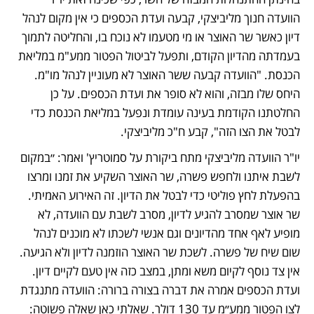
הוועדה חנוך מליביצקי, קבעה ועדת הכספים כי אין מקום לנהל 
דיון כאשר שר האוצר או מי מטעמו לא נוכח בו, והחליטה לתמוך 
בעמדתה מהדיון הקודם, ותפעל לביטול הפטור ממע"מ במליאת 
הכנסת. "הוועדה קבעה ששר האוצר לא מעוניין לנהל מו"מ. 
היחס שלו מבזה, והוא לא סופר את ועדת הכספים. על כן 
החלטתנו הקודמת בעינה עומדת ונפעל במליאת הכנסת כדי 
לבטל את הצו הזה", קבע ח"כ מליביצקי.
יו"ר הוועדה מליביצקי מתח ביקורת על סמוטריץ' ואמר: ״במקום 
לשבת איתנו ולחפש פשרה, שר האוצר השקיע את זמנו ומרצו 
בהפעלת לחץ פוליטי כדי לבטל את הדיון. זה האירוע האמיתי. 
שר אוצר שמסרב להגיע לדיון, מסרב לשבת עם הוועדה, לא 
מופיע לאף אחד מהדיונים וגם אנשי לשכתו לא מוכנים לנהל 
שום שיח של פשרה. לשכת שר האוצר הוזמנה לדיון ולא הגיעה. 
אין צד נוסף לקיום משא ומתן, במצב כזה אין טעם לקיים דיון. 
ועדת הכספים אמרה את דברה בצורה ברורה: הוועדה מתנגדת 
לצו הפטור ממע״מ עד 130 דולר. שאלתי כאן שאלה פשוטה: 