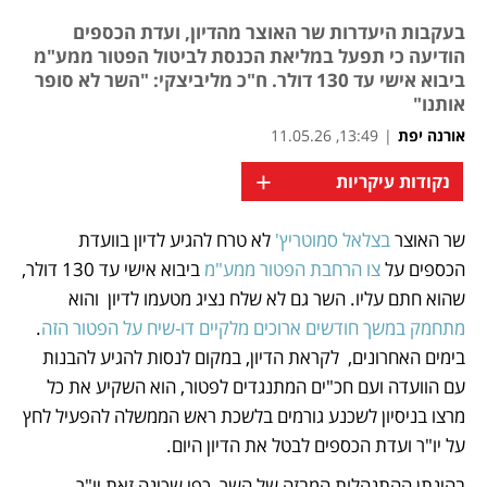
בעקבות היעדרות שר האוצר מהדיון, ועדת הכספים
הודיעה כי תפעל במליאת הכנסת לביטול הפטור ממע"מ
ביבוא אישי עד 130 דולר. ח"כ מליביצקי: "השר לא סופר
אותנו"
אורנה יפת
|
13:49, 11.05.26
+
נקודות עיקריות
מאמר קניות
שר האוצר 
בצלאל סמוטריץ' 
לא טרח להגיע לדיון בוועדת 
נפתח בכרטיסייה חדשה
נפתח בכרטיסייה חדשה
הכספים על
 צו הרחבת הפטור ממע"מ 
ביבוא אישי עד 130 דולר, 
שהוא חתם עליו. השר גם לא שלח נציג מטעמו לדיון  והוא 
מתחמק במשך חודשים ארוכים מלקיים דו-שיח על הפטור הזה
. 
בימים האחרונים,  לקראת הדיון, במקום לנסות להגיע להבנות 
עם הוועדה ועם חכ"ים המתנגדים לפטור, הוא השקיע את כל 
מרצו בניסיון לשכנע גורמים בלשכת ראש הממשלה להפעיל לחץ 
על יו"ר ועדת הכספים לבטל את הדיון היום.
בהינתן ההתנהלות המבזה של השר, כפי שכינה זאת יו"ר 