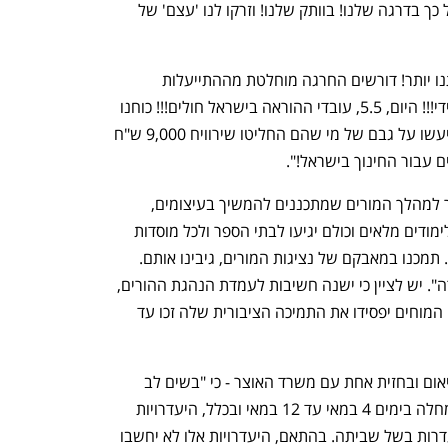
ענף במתח גבוה
מדברים כלכלה, עסקים ומה שב
הופחתו ל1%-1.5%, אך בד בבד נשלם על כך בדרגה שלנו! בוותק שלנו! וזרקו לנו 'עצם' של 
"אי לכך ובהתאם לזאת, לא ניתן שיבזו אותנו יותר! דורשים החרגה מוחלטת מההתייעלות 
הכלכלית וחזרה לשולחן הדיונים באופן מיידי!!! היום, 5.5, עובדי ההוראה בישראל חולים!!! כוחנו 
באחדותנו!!! את ההתייעלות הכלכלית לא יעשו על גבם של מי שהם החליטו שירוויח 9,000 ש"ח 
מים עבור החינוך בישראל!". 
בהנהגת ההורים הארצית מתנגדים כאמור למהלך המורים שמתכננים להמשיך בעיצומים, 
ואתמול מסרו: "אנחנו מצפים שמחר יהיו לימודים מלאים וכולם יגיעו לבתי הספר ולכל מוסדות 
החינוך.  זה לא מקובל על הנהגת ההורים. תמכנו במאבקם של נציגות המורים, גיבינו אותם. 
מרגע שחתמו מצפים לחזרה מלאה לשגרה". יש לציין כי ישנה חשיבות לעמדת הנהגת ההורים, 
מאחר שהיא עשויה להוביל לכך שהמורים המוחים יפסידו את התמיכה הציבורית שלה זכו עד 
במקביל, משרד החינוך מסר למורים - בתיאום ובחזית אחת עם משרד האוצר - כי "בשים לב 
להיקף הנרחב והחריג של היעדרות בגין מחלה בימים 4 במאי עד 12 במאי ובכלל, היעדרויות 
בגין מחלה שדווחו בימים אלו יחשבו כהיעדרות בשל שביתה. בהתאם, היעדרויות אלו לא יחשבו 