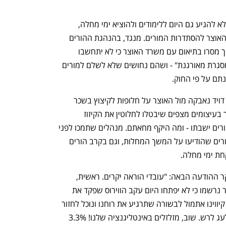
מורים רבים ברחבי הארץ קראו כבר אמש לא להגיע גם היום ללימודים ולהוציא ימי מחלה, 
במחאה על ההסכמות שהושגו בין משרד האוצר להסתדרות המורים. מנגד, בהנהגת ההורים 
הארצית מתנגדים למהלך, ובמשרד החינוך מסרו בתיאום עם משרד האוצר כי לא יתחשבו 
בהיעדרויות בגין ימי מחלה שהתקבלו ב"מסגרת מאורגנת" - ושהם נחושים שלא לשלם למורים 
תם על פי החוק. 
בעוד שמזכ"לית הסתדרות המורים יפה בן דויד נאבקה מול האוצר על חלופות לקיצוץ בשכר 
עובדי ההוראה, המורים שקוראים להמשיך בעיצומים מצפים שיבטלו לחלוטין את הקיזוז 
במשכורותיהם. גם הבוקר לא ברור כמה מורים ישבתו - ומה היקף מחאתם. מנהלים שתמכו לפני 
נפתח בכרטיסייה חדשה
נפתח בכרטיסייה חדשה
ההסכם בשביתה ובמחאה נזפו כאמור במורים שהודיעו על המשך המחלות, וגם בקרב הורים 
חת ימי מחלה.
בקבוצות וואטסאפ של מורים מופצת הבוקר ההודעה הבאה: "עובדי הוראה יקרים. ראשית, 
רפואה שלמה לכולם. יותר מ-300 בתי ספר נרשמו כי לא יפתחו היום עקב הווירוס שפקד את 
עובדי ההוראה בישראל. כוחנו באחדותנו. קיווינו אתמול לבשורה שתרגיע את רוחנו ונוכל לחזור 
לשגרת יומנו אך לדאבוננו - ההסכם הוא לעג לרש. שוב, מזלזלים באינטליגנציה שלנו! 3.3% 