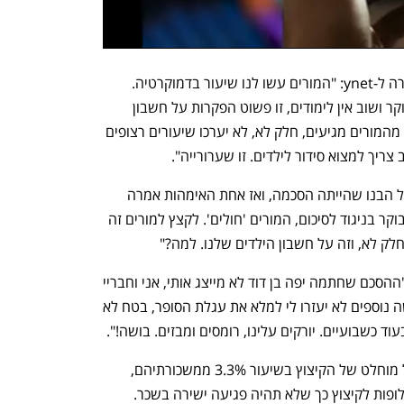
ש', אמא מאחד היישובים בעמק חפר, אמרה ל-ynet: "המורים עשו לנו שיעור בדמוקרטיה. 
אתמול הסברנו לילדים ששבים ללמוד הבוקר ושוב אין לימודים, זו פשוט הפקרות על חשבון 
הילדים שלנו. הגיעו להסכמות וכרגע חלק מהמורים מגיעים, חלק לא, לא יערכו שיעורים רצופים 
ריך למצוא סידור לילדים. זו שערורייה".
א', גם היא תושבת האזור, הוסיפה: "אתמול הבנו שהייתה הסכמה, ואז אחת האימהות אמרה 
שרצה קבוצה של בתי ספר שלא יפתחו הבוקר בניגוד לסיכום, המורים 'חולים'. לקצץ למורים זה 
חלק לא, וזה על חשבון הילדים שלנו. למה?"
אתמול מסרה מורה מחנכת בשם לילך כי "ההסכם שחתמה יפה בן דוד לא מייצג אותי, אני וחבריי 
הקולגות מתנגדים לו בכל תוקף! ימי חופשה נוספים לא יעזרו לי למלא את עגלת הסופר, בטח לא 
המורים שמתנגדים להסכמות ציפו לביטול מוחלט של הקיצוץ בשיעור 3.3% ממשכורתיהם, 
בעוד הסתדרות המורים נאבקה לקבלת חלופות לקיצוץ כך שלא תהיה פגיעה ישירה בשכר. 