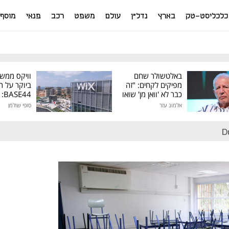
כלכליסט-טק
בארץ
נדל"ן
עולם
משפט
רכב
פנאי
מוסף
באלטשולר שחם
וויקס ממש
מפיקים לקחים: "זה
ביוקר על ר
כבר לא 'וואן מן' שואו
44
של גילעד"
אלמוג עזר
סופי שולמן
מיליון דולר
D