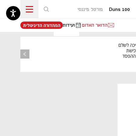
Duns 100
פורטל פיננסי
נפתח בכרטיסייה חדשה
הדואר האדום
ועידות
המהדורה הדיגיטלית
יכה לשלם
כישת
BASE: ההפסד
הרבעוני זינק ל-76