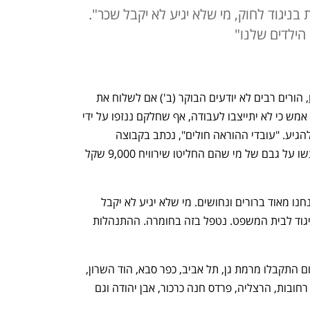
בניגוד לחוק, מי שלא יגיע לא יקבל שכר".
הילדים שלנו"
, הורים רבים לא יודעים הבוקר (ב') אם לשלוח את 
הילדים למסגרות. מורים רבים הודיעו כבר אמש כי לא יתייצבו לעבודה, אף שחלקם ננזפו על ידי 
מנהליהם, וגם הבוקר נשמעו קריאות לא להגיע. "עובדי ההוראה חולים", נכתב בקבוצה 
שמאגדת מורים. "התעיילות כלכלית לא יעשו על גבם של מי שהם החליטו שירוויח 9,000 שקל 
בכירים במשרד החינוך אמרו הבוקר כי "אנחנו מאוד ברורים ונחושים. מי שלא יגיע לא יקבל 
שכר. מדובר בהתארגנות בניגוד לחוק ובניגוד לבית המשפט. נטפל בזה בחומרה. ההתנהלות 
דיווחים על בתי ספר וגנים שלא נפתחו היום התקבלו מרמת גן, תל אביב, כפר סבא, הוד השרון, 
רמת השרון, רעננה, מודיעין, ראשון לציון, רחובות, הרצליה, פרדס חנה כרכור, אבן יהודה וגם 