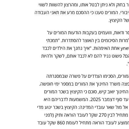
הדרישה לחלופות נבעה מההבנה שמדובר בחוק ולא ניתן לבטל אותו, ומהרצון להשוות לשווי 
החלופות שיקבלו יתר העובדים במגזר הציבורי. המורים טענו כי ההסכם מרע את תאני העבודה 
ל הקיצוץ. 
בינתיים, הורים רבים נמצאים הבוקר בחוסר ודאות, וזועמים בעקבות הודעות המורים על 
היעדרות נוספת גם היום בשל "מחלה" - למרות הסיכומים בין האוצר להסתדרות. "תמכתי 
במורים ועכשיו הם איבדו אותי", אמרה ל-ynet אחת האימהות. "איך נחנך את הילדים לכבד 
הסכמים והחלטות שלא מוצאים חן בעיניהם? פשוט נגיד להם לא לכבד אותם, לשקר ולהיות 
  
במסגרת ההבנות בין האוצר להסתדרות המורים, הסכימו הצדדים על פשרה שבמסגרתה 
יצומצם הקיצוץ בשכר המורים, ובמקביל יפצה משרד החינוך את המורים במספר ימי חופשה. 
בהסתדרות המורים ציינו כי בסיוע של שר החינוך יואב קיש, סוכם כי הקיצוץ בשכר המורים 
יופחת מ- 3.307% ל- 0.95% מחודש מאי עד סוף דצמבר 2025. המשמעות לדבריהם היא 
ש"עובדות ועובדי ההוראה לא יופלו לרעה אל מול שאר עובדי המדינה: הקיצוץ בשכר ינוע מדי 
חודש בממוצע בין 86 שקל לעובד הוראה מתחיל לבין 270 שקל לעובד הוראה ותיק (לפני 
המשא ומתן הסכומים היו בין 330 שקל בממוצע לעובד הוראה מתחיל לעומת 860 שקל עובד 