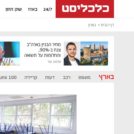
24/7
באזז
שוק ההון
דף הבית
בארץ
מחיר הבניין בארה"ב
צנח ב-90%,
והחלומות על תשואה
גבוהה התנפצו
אלמוג עזר
בארץ
משפט
רכב
דעות
קריירה
uns 100