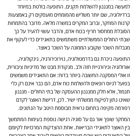
למעשה במנגנון להשלמת תקנים. התופעה בולטת במיוחד 
ברדיולוגיה, שם יותר משליש מהמומחים מועסקים רק באמצעות 
קרנות המחקר, וברוב המקרים במשרה מלאה. מדובר בהתמחות 
הסובלת ממחסור חריף בכוח אדם, והדבר עשוי להעיד על כך 
שבתי החולים הממשלתיים משתמשים בתאגידים כדי לעקוף את 
מגבלות השכר שקובע הממונה על השכר באוצר.
התופעה ניכרת גם בדרמטולוגיה, נוירוכירורגיה, גינקולוגיה, 
אורולוגיה וכירורגיית חזה ולב. מנקודת מבט של מדיניות ציבורית, 
זו אולי המסקנה החשובה ביותר בדוח: אם התאגידים משמשים 
בפועל לגיוס רופאים ולהשלמת כוח אדם, הם כבר אינם רק כלי 
תגמול, אלא חלק ממנגנון ההעסקה של בתי החולים - מנגנון 
שאינו נתון לפיקוח ממשלתי ישיר. לכן, דרישת האוצר לקדם 
רפורמה מקיפה בתחום נראית מבוססת היטב על הנתונים.
המחקר שופך אור גם על סוגיה רגישה נוספת בעימות המתמשך 
בין האוצר לתאגידי הבריאות. אחת ההצדקות המרכזיות לקיומם 
של התאגידים היא שהם מעודדים רופאים לעבוד אחר הצהריים 