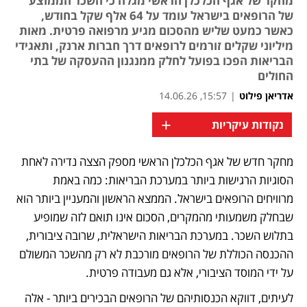
מחקר של אגף הכלכלן הראשי מגלה כי השכר הממוצע
של הרופאים בישראל עומד על 64 אלף שקל בחודש,
כאשר כמעט שליש מהסכום מגיע מרפואה פרטית. מאות
מיליוני שקלים זורמים לרופאים דרך חברות ארנק, ותאגידי
הבריאות הפכו בפועל לחלק ממנגנון ההעסקה של בתי
החולים
אדריאן פילוט
|
15:57, 14.06.26
+
נקודות עיקריות
מחקר חדש של אגף הכלכלן הראשי מספק הצצה נדירה לאחת 
הסוגיות הרגישות ביותר במערכת הבריאות: כמה באמת 
מרוויחים הרופאים בישראל. הממצא הראשון והמעניין ביותר הוא 
שבחלק משמעותי מהמקרים, הסכום אינו תואם לזה שמופיע 
בתלוש השכר. במערכת הבריאות הישראלית, שרובה ציבורית, 
ההכנסה הכוללת של הרופאים מורכבת לא רק מהשכר המשולם 
על ידי המוסד הציבורי, אלא גם מעבודה פרטית.
לעיתים, דווקא הכנסותיהם של הרופאים הבכירים ביותר - אלה 