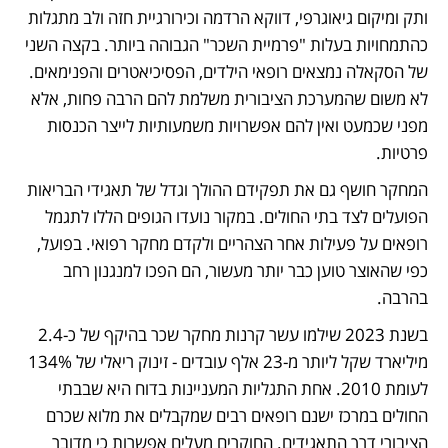
ותק ומיקום גיאוגרפי, דווקא הרדמה וכירורגיית חזה ולב מתגלות 
כהתמחויות בעלות "פרמיית השכר" הגבוהה ביותר. בקצה השני 
של הסקאלה נמצאים רופאי הילדים, הפסיכיאטרים והפנימאים. 
לא משום שהמערכת הציבורית משלמת להם הרבה פחות, אלא 
מפני שכמעט ואין להם אפשרויות משמעותיות לייצר הכנסות 
פרטיות.
המחקר חושף גם את תפקידם ההולך וגדל של תאגידי הבריאות 
הפועלים לצד בתי החולים. במקור נועדו הגופים הללו לתגמל 
רופאים על פעילות אחר הצהריים ולקדם מחקר רפואי. בפועל, 
כפי שהאוצר טוען כבר יותר מעשור, הם הפכו למנגנון רחב 
בהרבה.
בשנת 2023 שילמו עשר קרנות מחקר שכר בהיקף של כ-2.4 
מיליארד שקל ליותר מ-23 אלף עובדים - זינוק ריאלי של 134% 
לעומת 2010. אחת התגליות המעניינות בדוח היא שבבתי 
החולים במרכז ישנם רופאים רבים שמקבלים את מלוא שכרם 
הציבורי דרך התאגידים. החוקרים מעלים אפשרות כי מדובר 