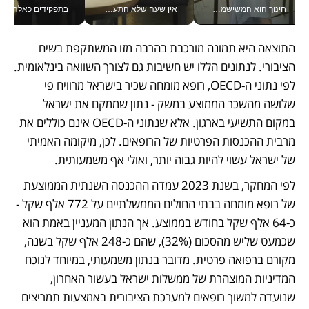
חינוך הוא המשישמה של החיים שלי - V
אין שעה שלא התעסקתי במשבר - טל אלכסנדרוביץ’ שגב מנהלת משברים תקשורתיים מכל מקום עם ה- Galaxy Z Fold8 Ultra שלה_v
בתפקידים כאלה אי אפשר לח
התוצאה היא תמונה מורכבת בהרבה מזו המשתקפת בשיח 
הציבורי. לנתונים הללו יש חשיבות גם לצורך השוואה בינלאומית. 
לפי נתוני ה-OECD, רופא מומחה שכיר בישראל מרוויח פי 
שלושה מהשכר הממוצע במשק - נתון שממקם את ישראל 
במקום התשיעי בארגון. אלא שנתוני ה-OECD אינם כוללים את 
מרבית ההכנסות הפרטיות של הרופאים. לכן, מיקומה האמיתי 
של ישראל עשוי להיות גבוה יותר, ואולי אף משמעותית.
לפי המחקר, בשנת 2023 עמדה ההכנסה השנתית הממוצעת 
של רופא מומחה בבתי החולים הממשלתיים על 772 אלף שקל - 
כ-64 אלף שקל בחודש בממוצע. אך הנתון המעניין באמת הוא 
שכמעט שליש מהסכום (32%), שהם כ-248 אלף שקל בשנה, 
מקורם ברפואה פרטית. מדובר בנתון משמעותי, במיוחד לנוכח 
המדיניות המוצהרת של ממשלות ישראל בעשור האחרון, 
שנועדה למשוך רופאים למערכת הציבורית באמצעות תמריצים 