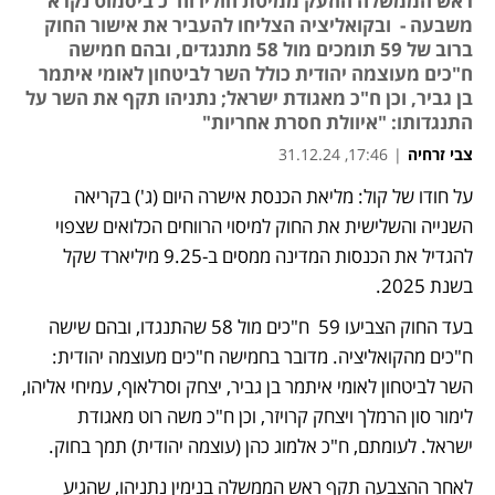
ראש הממשלה הוזעק ממיטת חוליו וח"כ ביסמוט נקרא
משבעה - ובקואליציה הצליחו להעביר את אישור החוק
ברוב של 59 תומכים מול 58 מתנגדים, ובהם חמישה
ח"כים מעוצמה יהודית כולל השר לביטחון לאומי איתמר
בן גביר, וכן ח"כ מאגודת ישראל; נתניהו תקף את השר על
התנגדותו: "איוולת חסרת אחריות"
צבי זרחיה
|
17:46, 31.12.24
על חודו של קול: מליאת הכנסת אישרה היום (ג') בקריאה 
נפתח בכרטיסייה חדשה
נפתח בכרטיסייה חדשה
נפתח בכרטיסייה חדשה
נפתח בכרטיסייה חדשה
השנייה והשלישית את החוק למיסוי הרווחים הכלואים שצפוי 
להגדיל את הכנסות המדינה ממסים ב-9.25 מיליארד שקל 
בשנת 2025.
בעד החוק הצביעו 59  ח"כים מול 58 שהתנגדו, ובהם שישה 
ח"כים מהקואליציה. מדובר בחמישה ח"כים מעוצמה יהודית: 
השר לביטחון לאומי איתמר בן גביר, יצחק וסרלאוף, עמיחי אליהו, 
לימור סון הרמלך ויצחק קרויזר, וכן ח"כ משה רוט מאגודת 
ישראל. לעומתם, ח"כ אלמוג כהן (עוצמה יהודית) תמך בחוק. 
לאחר ההצבעה תקף ראש הממשלה בנימין נתניהו, שהגיע 