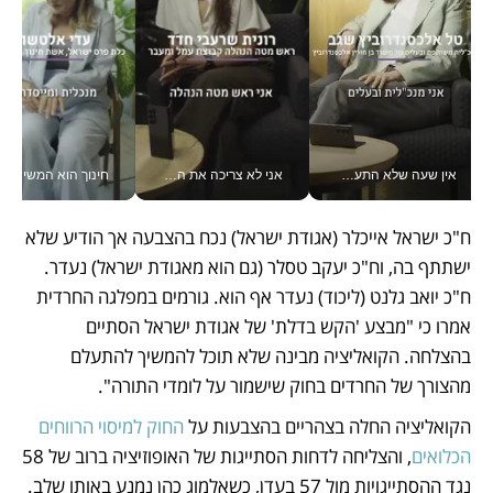
אין שעה שלא התעסקתי במשבר - טל אלכסנדרוביץ’ שגב מנהלת משברים תקשורתיים מכל מקום עם ה- Galaxy Z Fold8 Ultra שלה_v
אני לא צריכה את המשרד: רונית שרעבי-חדד מנהלת ארגון של 30000 עובדים מכל מקום_v
חינוך הוא המש
ח"כ ישראל אייכלר (אגודת ישראל) נכח בהצבעה אך הודיע שלא 
ישתתף בה, וח"כ יעקב טסלר (גם הוא מאגודת ישראל) נעדר. 
ח"כ יואב גלנט (ליכוד) נעדר אף הוא. גורמים במפלגה החרדית 
אמרו כי "מבצע 'הקש בדלת' של אגודת ישראל הסתיים 
בהצלחה. הקואליציה מבינה שלא תוכל להמשיך להתעלם 
מהצורך של החרדים בחוק שישמור על לומדי התורה". 
הקואליציה החלה בצהריים בהצבעות על 
החוק למיסוי הרווחים 
הכלואים
, והצליחה לדחות הסתייגות של האופוזיציה ברוב של 58 
נגד ההסתייגויות מול 57 בעדן, כשאלמוג כהן נמנע באותו שלב. 