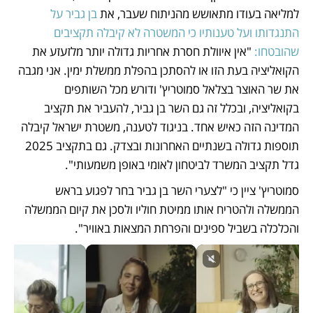
למליאה בעודו מתאושש מהניתוח שעבר, את
 בן גביר על 
התנגדותו ועל טענותיו כי המשטרה לא קיבלה תקציבים 
שהובטחו:
 "אין איוולת חסרת אחריות גדולה יותר מלזעזע את 
הקואליציה בעת הזו או להסתכן בהפלת ממשלת ימין. אני מגבה 
את שר האוצר בצלאל סמוטריץ' ודורש מכל השותפים 
בקואליציה, ובכלל זה גם השר בן גביר, להעביר את תקציב 
המדינה הזה כאיש אחד. בניגוד לטענה, משטרת ישראל קיבלה 
תוספות גדולה בשנתיים האחרונות ובצדק. גם בתקציב 2025 
גדל תקציב המשרד לביטחון לאומי באופן משמעותי".
סמוטריץ' ציין כי "לצערי השר בן גביר בחר לפגוע בראש 
הממשלה ולהטריח אותו ממיטת חוליו ולסכן את קיום הממשלה 
והכלכלה בשביל ספינים והפרחת המצאות באוויר".