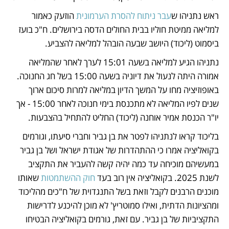
ראש נתניהו ש
עבר ניתוח להסרת הערמונית
 הוזעק כאמור 
למליאה ממיטת חוליו בבית החולים הדסה בירושלים. ח"כ בועז 
ביסמוט (ליכוד) היושב שבעה הובהל למליאה להצביע. 
נתניהו הגיע למליאה בשעה 15:01 לערך לאחר שהמליאה 
אמורה היתה לנעול את דיוניה בשעה 15:00 בשל חג החנוכה. 
באופוזיציה מחו על המשך הדיון במליאה למרות סיכום ארוך 
שנים לפיו המליאה לא מתכנסת בימי חנוכה לאחר 15:00 - אך 
יו"ר הכנסת אמיר אוחנה (ליכוד) החליט להתחיל בהצבעות. 
בליכוד קראו לנתניהו לפטר את בן גביר וחברי סיעתו, וגורמים 
בקואליציה אמרו כי ההתהדרות של אגודת ישראל ושל בן גביר 
במעשיהם מוכיחה עד כמה יהיה קשה להעביר את התקציב 
לשנת 2025. בקואליציה אין רוב בעד 
חוק ההשתמטות
 שאותו  
מוכנים הרבנים לקבל וזאת בשל התנגדוית של ח"כים מהליכוד 
ומהציונות הדתית, ואילו סמוטריץ' לא מוכן להיכנע לדרישות 
התקציביות של בן גביר. עם זאת, גורמים בקואליציה הבטיחו 