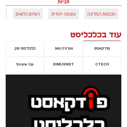
תגיות
הכנסות המדינה
עוצמה יהודית
רווחים כלואים
תק
עוד בכלכליסט
פודקאסט
אנרגיה 360
כלכליסט טק
Scale Up
XIMUSNXT
CTECH
יסייה חדשה
נפתח בכרטיסייה חדשה