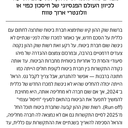
לכיוון העולם הפנסיוני של חיסכון כפוי או 
וולונטרי ארוך טווח
ברשות שוק ההון קיוו שתימצא חברת ביטוח שתרצה לחתום עם 
כללית על הסכם חדש, אך כאמור למכרז שלה לפני שנתיים לא 
ניגשה שום חברת ביטוח. על רקע זאת רשות שוק ההון נקטה 
צעדים דרמטיים בהרבה, ובמרכזם צמצום ההגדרה של מיהו 
סיעודי והסרת כל אחריות ביטוחית מחברות הביטוח. עד אותה 
נקודה התקשרות בין חברת ביטוח לקופת חולים הייתה כמו 
חתונה ברבנות — אפשר להתגרש, אבל צריך לקבל גט. הראל 
הייתה יכולה להחליט שהיא לא ניגשת למכרז החדש של כללית 
ב־2024, אך אם שום חברה לא מחליפה אותה, היא מחויבת 
להמשיך לתפעל את הביטוח בהתאם לסעיף "חיסול עצמי" 
(Run off). רשות שוק ההון קבעה שחברת ביטוח תוכל החל 
מ־2025 לסיים התקשרות גם אם לא נמצאה לה חברה מחליפה, 
והראל הסכימה להאריך בשנתיים את ההתקשרות עם כללית, עד 