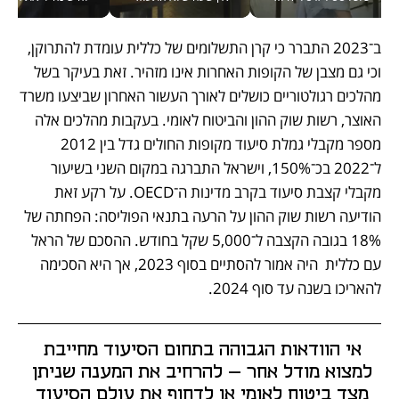
ב־2023 התברר כי קרן התשלומים של כללית עומדת להתרוקן, 
וכי גם מצבן של הקופות האחרות אינו מזהיר. זאת בעיקר בשל 
מהלכים רגולטוריים כושלים לאורך העשור האחרון שביצעו משרד 
האוצר, רשות שוק ההון והביטוח לאומי. בעקבות מהלכים אלה 
מספר מקבלי גמלת סיעוד מקופות החולים גדל בין 2012 
ל־2022 בכ־150%, וישראל התברגה במקום השני בשיעור 
מקבלי קצבת סיעוד בקרב מדינות ה־OECD. על רקע זאת 
הודיעה רשות שוק ההון על הרעה בתנאי הפוליסה: הפחתה של 
18% בגובה הקצבה ל־5,000 שקל בחודש. ההסכם של הראל 
עם כללית  היה אמור להסתיים בסוף 2023, אך היא הסכימה 
להאריכו בשנה עד סוף 2024. 
אי הוודאות הגבוהה בתחום הסיעוד מחייבת 
למצוא מודל אחר — להרחיב את המענה שניתן 
מצד ביטוח לאומי או לדחוף את עולם הסיעוד 