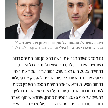
מימין: עמית גל, הממונה על שוק ההון, ואיתן וירטהיים, מנכ"ל 
כללית. המכרז ייסגר ב־14 ביולי
(
צילומים: נמרוד גליקמן, אלעד מלכה
)
גם מנכ"ל משרד הבריאות, משה בר סימן טוב, התייחס רבות 
בשנתיים האחרונות להכרח למצוא חלופה למודל הקיים. 
בתחילת 2025 הוא הציב אולטימטום שלפיו אם לא תימצא 
חלופה אחרת, הוא יורה לקופות החולים להפסיק את פעילותן 
בתחום הסיעוד. אלא שלאחר חתימת הסכם חדש בין כללית 
לאחת מחברות הביטוח, יוסר מעל רשות שוק ההון הדד ליין 
המאיים של סוף 2026 למציאת פתרון, שדורש שיתוף פעולה 
רחב בין גורמים שונים בממשלה וגיבוי פוליטי מצד שרי האוצר 