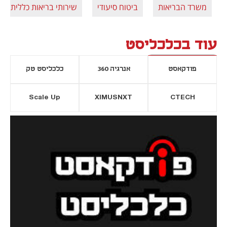
משרד הבריאות
ביטוח סיעודי
שירותי בריאות כללית
עוד בכלכליסט
פודקאסט
אנרגיה 360
כלכליסט טק
Scale Up
XIMUSNXT
CTECH
יסייה חדשה
נפתח בכרטיסייה חדשה