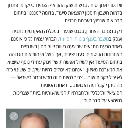
וולונטרי ארוך טווח. ברשות שוק ההון אף הצהירו כי יקדמו פתרון 
בדמות חשבון חיסכון להוצאות סיעוד, בדומה למנגנון בתחום 
הבריאות שנפוץ בארצות הברית. 
רק בדצמבר האחרון, בכנס שנערך במכללה האקדמית נתניה 
ועסק ב
משבר בענף ביטוחי הסיעוד
, הבהיר עמית גל כי אומנם 
לאחר הרעת התנאים שביצעה רשות שוק ההון בשנתיים 
האחרונות הביטוחים כעת יציבים, אך  בשל אי הוודאות הגבוהה 
בתחום הסיעוד אין לשלול אפשרות של זינוק עתידי נוסף שיוציא 
את המערכת מאיזון: "אנחנו לא יכולים להיות שקטים ששינוי כזה 
לא יכול לקרות שוב... צריך להיות חוזה חדש וברור בישראל — 
מה ניתן לקבל ומה הזכאות... זו אחת הסוגיות 
הסוציאליות־כלכליות־חברתיות המשמעותיות ביותר שצריכות 
להימצא על סדר היום".