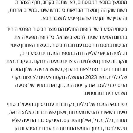
מתמשך בתנאי המבוטחים, לא ישתנה בקרוב, חרף הצהרות 
רשות שוק ההון ומשרד הבריאות כי נדרש שינוי. במילים אחרות, 
זה עניין של זמן עד שהענף יגיע למשבר הבא.
ביטוחי הסיעוד של קופות החולים הם מוצר הביטוח הפרטי היחיד 
בתחום הסיעוד שניתן לרכוש בישראל. כל קופה מפעילה את 
הביטוח במסגרת הסכם עם חברת ביטוח. בעשור האחרון שינויי 
רגולציה הביאו לעלייה חדה במספר המוגדרים כסיעודיים, 
והקרנות שמהן משולמים הפיצויים כמעט התרוקנו. בעקבות זאת 
חברות הביטוח רצו לצאת מהענף, כשהשיא היה כישלון המכרז 
של כללית. מאז 2023 הממשלה נוקטת צעדים לצמצום מקרי 
הכיסוי כדי לעכב את קריסת המנגנון, זאת במחיר של פגיעה 
משמעותית במבוטחים. 
לפי תנאי המכרז של כללית, רק חברות עם ניסיון בתפעול ביטוחי 
סיעוד רשאיות להגיש מועמדות, וישנן שש חברות כאלה: הראל, 
מנורה, כלל, מגדל, איילון והפניקס. הפניקס כבר הודיעה שלא 
תיגש למכרז, ומתוך החמש הנותרות המועמדות הטבעיות הן 