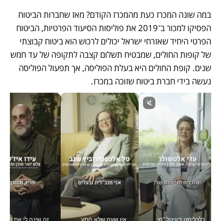
במה שונה המכרז כעת מהמכרז הקודם? מאז שחברות הביטוח 
הפסיקו למכור ב־2019 את פוליסות הסיעוד הפרטיות, הביטוח 
הפרטי היחיד שאזרחי ישראל יכולים לרכוש הוא ביטוח קבוצתי 
של קופות החולים, שמבטיח תשלום קצבה לתקופה של עד חמש 
שנים. קופת החולים היא בעלת הפוליסה, אך תפעול הפוליסה 
נעשה בידי חברת ביטוח שזוכה במכרז.  
כלכליסט דיגיטל "חינוך הוא המשימה של החיים שלי"_v
אין שעה שלא התעסקתי במשבר - טל אלכסנדרוביץ’ שגב מנהלת משברים תקשורתיים מכל מקום עם ה- Galaxy Z Fold8 Ultra שלה_v
זה שינה לי את החיים: 