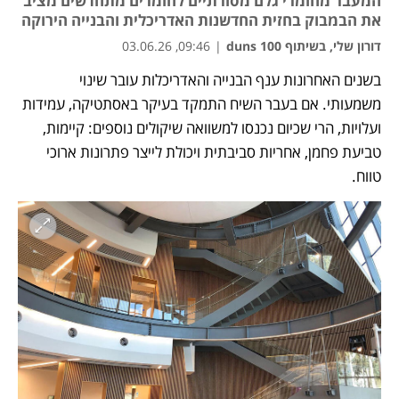
המעבר מחומרי גלם מסורתיים לחומרים מתחדשים מציב
את הבמבוק בחזית החדשנות האדריכלית והבנייה הירוקה
דורון שלי, בשיתוף duns 100
|
09:46, 03.06.26
בשנים האחרונות ענף הבנייה והאדריכלות עובר שינוי 
נפתח בכרטיסייה חדשה
נפתח בכרטיסייה חדשה
משמעותי. אם בעבר השיח התמקד בעיקר באסתטיקה, עמידות 
ועלויות, הרי שכיום נכנסו למשוואה שיקולים נוספים: קיימות, 
טביעת פחמן, אחריות סביבתית ויכולת לייצר פתרונות ארוכי 
טווח. 