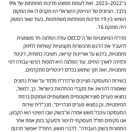
ב־2022–2023. זאת לעומת ממוצע מדינות מפותחות של 9% 
בלבד. הציונים של ההייטק הישראלי היו מקנים לו את המקום 
השישי בין 19 מדינות מפותחות משתתפות, בעוד שאר המשק 
היה ממוקם 16.
מדו"ח המיומנויות של ה־OECD עולה המלצה חד משמעית 
להעביר את הדגש מהכשרות מקצועיות קשיחות לחיזוק 
מיומנויות, בדגש על אוריינות קריאה, חשיבה כמותית, דיגיטל 
ולמידה לאורך החיים. עוד המלצה היא למפות דורשי עבודה לפי 
מיומנויות, זאת תוך שימוש בכלים דיגיטליים מתקדמים.
בשירות התעסוקה מציינים ש"הדו"ח מלמד על שורת נתונים 
שאמורה להדאיג את מקבלי ההחלטות בישראל. כך, למשל, 
נמצאו פערים סוציו־אקונומיים משמעותיים ועמוקים ברמת 
המיומנויות; וכן נמצאו פערים מגדריים". מנכ"לית שירות 
התעסוקה עינבל משש אמרה ש"בשוק שבו השינוי הוא הקבוע, 
אנו מקימים חמ”ל תעסוקתי לניטור ולמעקב בזמן אמת אחר 
התמורות בשוק העבודה". לדברי משש, החמ"ל יאפשר תרגום 