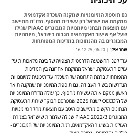
על־תיכונית
גם תוספת המיומנויות שמקנה השכלה אקדמאית
ממקמת את ישראל רק עשירית מהסוף. הדו"ח מתיישב
עם תוצאות מבחני מיומנויות המבוגרים PIAAC שגילו
שעל אף שיעור האקדמאים הגבוה בישראל, מיומנויות
המבוגרים בה מהנמוכות במדינות המפותחות
שחר אילן
|
06:20, 16.12.25
עוד לפני ההשפעה הדרמטית הצפויה של בינה מלאכותית על 
נפתח בכרטיסייה חדשה
נפתח בכרטיסייה חדשה
עולם התעסוקה, ישראל ממוקמת אחרונה בין המדינות 
המפותחות ברמת התרומה של השכלה על־תיכונית למיומנויות 
הנדרשות בשוק העבודה. גם תוספת המיומנויות שמקנה תואר 
ראשון ממקם אותה עשירת מהסוף. כך עולה מדו"ח המיומנויות 
של ה־OECD לשנת 2025 שמפרסם הבוקר שירות התעסוקה. 
הנתונים הקשים מתיישבים היטב עם תוצאות מחקר מיומנויות 
המבוגרים PIAAC 2022/3 שגילה שלמרות שישראל בצמרת 
העולמית בשיעור האקדמאים, רמת המיומנויות של המבוגרים - 
כולל האקדמאים - נמוכה מאוד.