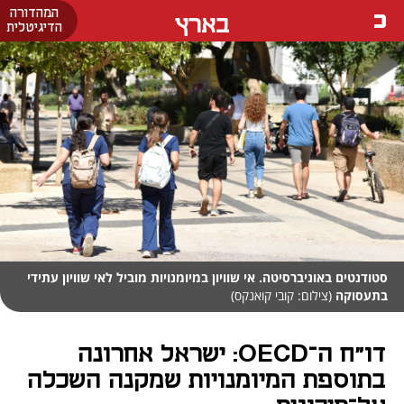
המהדורה
בארץ
הדיגיטלית
סטודנטים באוניברסיטה. אי שוויון במיומנויות מוביל לאי שוויון עתידי
בתעסוקה
(צילום: קובי קואנקס)
דו"ח ה־OECD: ישראל אחרונה
בתוספת המיומנויות שמקנה השכלה