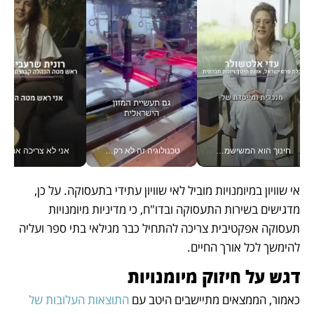
חינוך הוא המשישמה של החיים שלי - V
טכנולוגיה זה לא רק בהייטק: גם תעשיית המזון הישראלית מאמצת כלי AI, אוטומציה וניתוח דאטה בזמן אמת
אני לא צריכה את המשרד:
אי שוויון במיומנויות מוביל לאי שוויון עתידי בתעסוקה. על כן, 
מדגישים בשירות התעסוקה ובדו"ח, כי מדיניות מיומנויות 
תעסוקה אפקטיבית צריכה להתחיל כבר מגילאי בתי ספר ועליה 
להימשך לכל אורך החיים.
דגש על חיזוק מיומנויות
כאמור, הממצאים מתיישבים היטב עם 
התוצאות העלובות של 