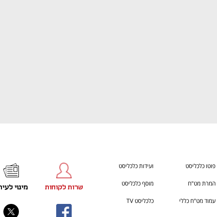
ענף במתח גבוה
מדברים כלכלה, עסקים ומה שב
פוטו כלכליסט
ועידות כלכליסט
המרת מט"ח
מוסף כלכליסט
שרות לקוחות
מינוי לעית
עמוד מט"ח כללי
כלכליסט TV