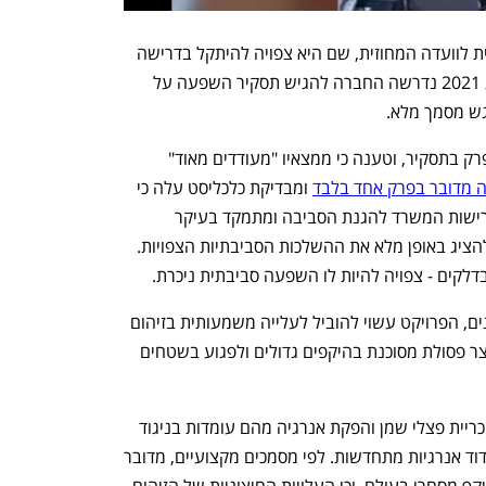
החלטת מינהל התכנון מחזירה את התוכנית לוועדה המחוזית, שם היא צפויה להיתקל בדרישה 
להשלמת תסקיר סביבתי מלא. כבר בשנת 2021 נדרשה החברה להגיש תסקיר השפעה על 
ש מסמך מלא.
בשנת 2023 דיווחה החברה כי השלימה פרק בתסקיר, וטענה כי ממצאיו "מעודדים מאוד" 
 מדובר בפרק אחד בלבד
 ומבדיקת כלכליסט עלה כי 
מדובר בפרק חלקי בלבד, שאינו עומד בדרישות המשרד להגנת הסביבה ומתמקד בעיקר 
בתועלות האפשריות של הפרויקט, מבלי להציג באופן מלא את ההשלכות הסביבתיות הצפויות. 
לקים - צפויה להיות לו השפעה סביבתית ניכרת.
לפי עמדות מקצועיות שהוגשו לאורך השנים, הפרויקט עשוי להוביל לעלייה משמעותית בזיהום 
האוויר ובפליטות גזי החממה בישראל, לייצר פסולת מסוכנת בהיקפים גדולים ולפגוע בשטחים 
במשרד להגנת הסביבה הבהירו בעבר כי כריית פצלי שמן והפקת אנרגיה מהם עומדות בניגוד 
למדיניות הלאומית להפחתת פליטות ולעידוד אנרגיות מתחדשות. לפי מסמכים מקצועיים, מדובר 
גם בטכנולוגיה ניסיונית שטרם נוסתה בהיקף מסחרי בעולם, וכי העלויות החיצוניות של הזיהום 