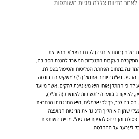
 לאחר הדיווח צללה מניית השותפות
מינהל התכנון בלם את ניסיונה של שותפות רא"מ (רותם אנרגיה) לקדם במסלול מהיר את 
פרויקט פצלי השמן שלה בנגב. ההחלטה התקבלה בעקבות התנגדות המשרד להגנת הסביבה, 
שטען כי הפרויקט עומד בניגוד למדיניות המדינה בתחום הפחתת הפליטות והטיפול בפסולת. 
החברה תידרש כעת לחזור למסלול התכנון הרגיל. רא"מ דיווחה אתמול (ד') למשקיעיה בבורסה 
כי מנכ"ל מנהל התכנון, רפי אלמליח, הודיע לה כי המתקן אותו היא מעוניינת להקים, אשר מיועד 
לזיקוק פצלי שמן לנפט תוך שריפת פלסטיק, לא יקודם בוועדה לתשתיות לאומיות (הוות"ל), 
למרות ניסיונות החברה לקדמו באופן הזה. הסיבה לכך, כך לפי אלמליח, היא התנגדותו הנחרצת 
של המשרד להגנת הסביבה, שכן הפקת פצלי שמן היא הליך ה"נוגד את מדיניות המועצה 
הארצית ומינהל התכנון, הן ביחס לטיפול בפסולת והן ביחס להפקת אנרגיה". מניית השותפות 