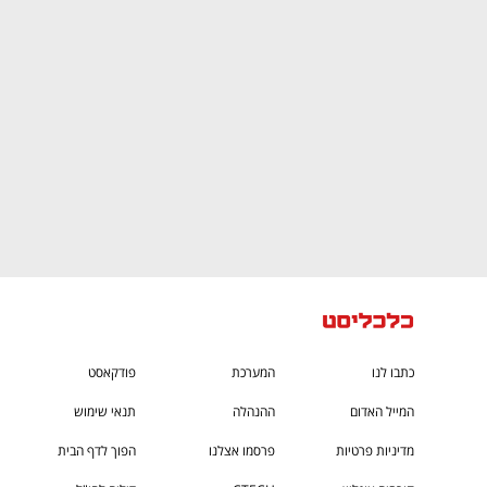
CTech – the
הבית של ההייטק הישראלי
כתבו לנו
המערכת
פודקאסט
המייל האדום
ההנהלה
תנאי שימוש
מדיניות פרטיות
פרסמו אצלנו
הפוך לדף הבית