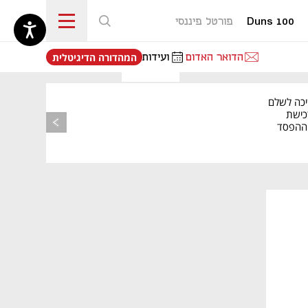
Duns 100
פורטל פיננסי
נפתח בכרטיסייה חדשה
הדואר האדום
ועידות
המהדורה הדיגיטלית
יכה לשלם
כישת
BASE: ההפסד
הרבעוני זינק ל-76