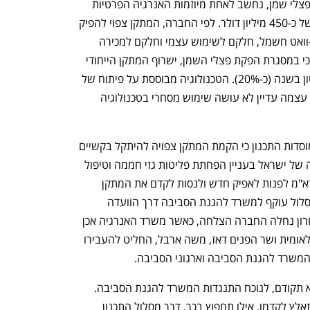
הפרויקט של רא"מ, מפעל להפקת נפט מפצלי שמן, נחשב לאחת מיוזמות האנרגיה הפרטיות 
הגדולות בישראל, עם השקעה מתוכננת של כ-450 מיליון דולר. לפי החברה, המתקן צפוי להפיק 
מדי שנה 1.6 מיליון חביות נפט ו-50 מגה-וואט חשמל, חלקם לשימוש עצמי וחלקם למכירה 
לרשת החשמל. ברא"מ דיווחו למשקיעים כי במסגרת הפקת פצלי השמן, ישרוף המתקן הייחודי 
פסולת פלסטיק בהיקף של כ-200 מיליון טון בשנה (כ-20%). הטכנולוגיה מבוססת על פיתוח של 
חברת Enefit Group האסטונית, ואנפיט עצמה עדיין לא עושה שימוש מסחרי בטכנולוגיה 
בשנים האחרונות הובהר לחברה על ידי מוסדות התכנון כי הקמת המתקן צפויה להיתקל בקשיים 
משמעותיים, שכן היא מנוגדת לאסטרטגיה של ישראל בעניין הפחתת פליטות גזי חממה וטיפול 
בפסולת פלסטיק. בעקבות זאת החליטה רא"מ לפנות לאפיק חדש ולנסות לקדם את המתקן 
כתשתית לאומית, מה שיאפשר לקדמו במסלול עוקף למשרד להגנת הסביבה דרך הוועדה 
לתשתיות לאומיות (ות"ל). בספטמבר האחרון נחלה החברה הצלחה, כאשר משרד האנרגיה אכן 
החליט לאשר קידום של המתקן כתשתית לאומית ושר הפנים דאז, משה ארבל, החליט להעבירו 
משרד להגנת הסביבה וארגוני הסביבה.   
כעת הודיע לחברה אלמליח כי התוכנית לא תקודם, לנוכח התנגדות המשרד להגנת הסביבה. 
המתקן לא יקודם במסלול מהיר והחברה תאלץ לקדמו, אילו תחפוץ בכך, דרך מסלול התכנון 