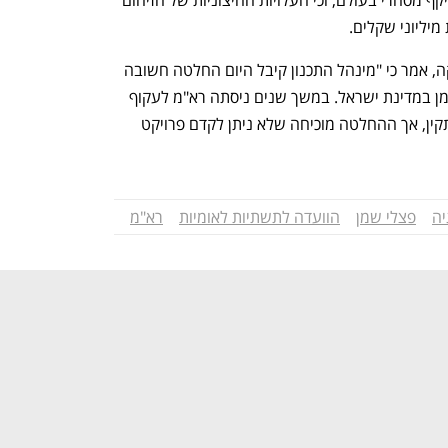
מיליוני שקלים.
תומר גרטל, רכז קשרי ממשל במגמה ירוקה, אמר כי "מינהל התכנון קיבל היום החלטה חשובה 
וברורה - אין מקום לפרויקטים של פצלי שמן במדינת ישראל. במשך שנים ניסתה רא"מ לעקוף 
את גורמי המקצוע ואת ההליך התכנוני התקין, אך ההחלטה מוכיחה שלא ניתן לקדם פרויקט 
יה
פצלי שמן
הוועדה לתשתיות לאומיות
רא"מ
נפתח בכרטיסייה חדשה
נפתח בכרטיסייה חדשה