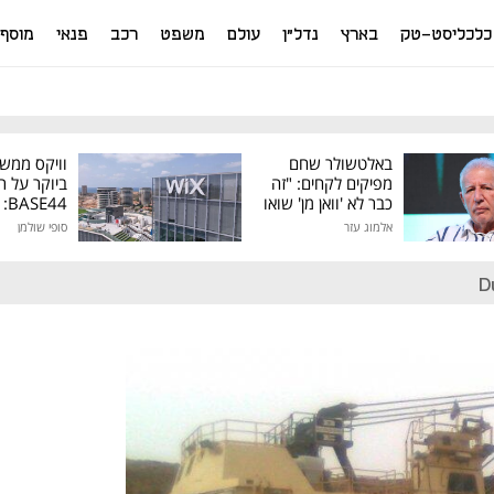
כלכליסט-טק
בארץ
נדל"ן
עולם
משפט
רכב
פנאי
מוסף
באלטשולר שחם
וויקס ממש
מפיקים לקחים: "זה
ביוקר על ר
כבר לא 'וואן מן' שואו
44
של גילעד"
אלמוג עזר
סופי שולמן
מיליון דולר
D