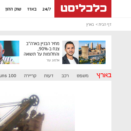
24/7
באזז
שוק ההון
דף הבית
בארץ
מחיר הבניין בארה"ב
צנח ב-90%,
והחלומות על תשואה
גבוהה התנפצו
אלמוג עזר
בארץ
משפט
רכב
דעות
קריירה
uns 100