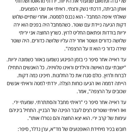
שלי גרה ופתאום שמעתי את היריות. ירדתי מהאוטו ושלחתי 
אותן הביתה, דרכתי נשק ורצתי. ראיתי את שני הפצועים. 
שאלתי איפה המחבל - הוא נכנס לסמטה. אחרי שתיים-שלוש 
דקות הגיעה ניידת עם שוטר. כשהמחבל היה בפנים הוא ירה 
יריות בודדות ופתאום החליט לרוץ. כשרץ החוצה אני יריתי 
שלושה כדורים ושוטר אחר ירה עליו שלושה כדורים. היה שוטר 
שירה כדור כי הוא זז על הרצפה".
עד ראייה אחר סיפר כי בזמן הפיגוע נשמעו באזור כשמונה יריות. 
"ישבתי עם האישה והילדים וראינו טלוויזיה. כל האנשים התחילו 
לברוח ולרוץ. כולם סגרו את כל החלונות. חיכינו כמה דקות. 
הייתה דממה ואז הגיעו כוחות הצלה. ירדתי למטה וראיתי אנשים 
שכובים על הרצפה", אמר.
עד ראייה אחר סיפר כי "ראיתי מחבל והסתתרתי. שמעתי ירי. 
ואז ראיתי שוטרים רצים לעבר הפינה של הבניין. התחיל ביניהם 
עימות של קרב ירי. הוא יצא החוצה והם נטרלו אותו".
חובש בכיר מיחידת האופנועים של מד"א, ערן נדלר, סיפר: 