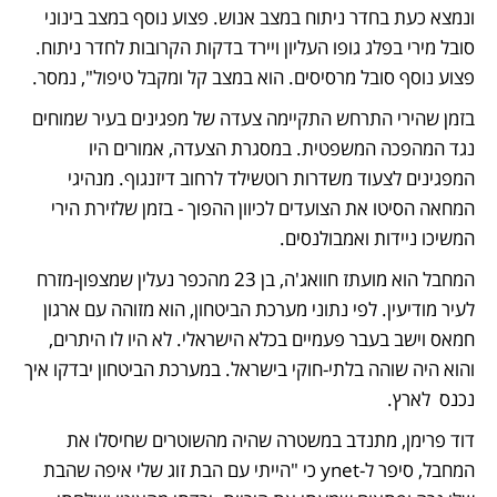
ונמצא כעת בחדר ניתוח במצב אנוש. פצוע נוסף במצב בינוני 
סובל מירי בפלג גופו העליון ויירד בדקות הקרובות לחדר ניתוח. 
פצוע נוסף סובל מרסיסים. הוא במצב קל ומקבל טיפול", נמסר.
בזמן שהירי התרחש 
התקיימה צעדה של מפגינים
 בעיר שמוחים 
נגד המהפכה המשפטית. במסגרת הצעדה, אמורים היו 
המפגינים לצעוד משדרות רוטשילד לרחוב דיזנגוף. מנהיגי 
המחאה הסיטו את הצועדים לכיוון ההפוך - בזמן שלזירת הירי 
המשיכו ניידות ואמבולנסים.
המחבל הוא מועתז חוואג'ה, בן 23 מהכפר נעלין שמצפון-מזרח 
לעיר מודיעין. לפי נתוני מערכת הביטחון, הוא מזוהה עם ארגון 
חמאס וישב בעבר פעמיים בכלא הישראלי. לא היו לו היתרים, 
והוא היה שוהה בלתי-חוקי בישראל. במערכת הביטחון יבדקו איך 
נכנס  לארץ.
דוד פרימן, מתנדב במשטרה שהיה מהשוטרים שחיסלו את 
המחבל, סיפר ל-ynet כי "הייתי עם הבת זוג שלי איפה שהבת 