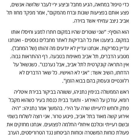
כדי טיפול במחאה, הגיע מחבל וביצע ירי לעבר שלושה אנשים, 
פצע אותם בפציעות שונות וברח מהמקום", אמר מפקד מחוז תל 
אביב ניצב עמיחי אשד בזירה. 
הוא הוסיף: "שני שוטרים שהיו במקום חתרו למגע וחיסלו אותו 
במקום. ביצענו את כל הבדיקות לאתר מחבלים נוספים - ואנחנו 
עדיין בסריקות. אנחנו עדיין לא יודעים מה זהותו (של המחבל). 
מטבע הדברים, תל אביב מאוימת בטבעה. רף ההתראות גבוה. 
אין התראה קונקרטית לתל אביב, אבל נערכנו". כשנשאל על 
הדחתו, השיב אשד: "אני לא האישיו. כל שאר הדברים לא 
רלוונטיים ונעסוק בהם בבוא הזמן". 
ראש הממשלה בנימין נתניהו, ששוהה בביקור בבירת איטליה 
רומא, עודכן על האירוע - ותועד בבית כנסת בעיר כשהוא מקבל 
פתק ולוחש לרעייתו שרה על הירי. בהמשך אמר נתניהו: "היה 
אירוע קשה מאוד בתל אביב, פיגוע טרור. אני רוצה לשלוח בשמי 
ובשם רעייתי וכולכם איחולי החלמה לפצועים. אנחנו מחזקים את 
פעולת כוחות המשטרה וכוחות הביטחון נגד הטרוריסטים, הערב 