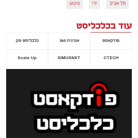
תל אביב
ירי
פיגוע
עוד בכלכליסט
פודקאסט
אנרגיה 360
כלכליסט טק
Scale Up
XIMUSNXT
CTECH
יסייה חדשה
נפתח בכרטיסייה חדשה