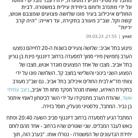
מחבל פלסטיני הגיע למסעדה, ירה לעבר מבלים - וחוסל
על ידי מתנדב ולוחם ביחידת עילית במשטרה. לבית
החולים איכילוב בעיר פונו שלושה פצועים שמצבם אנוש,
קשה וקל. שב"כ מעורב בחקירה, עד ראייה: "היה קרב
יריות"
21:55, 09.03.23
|
ynet
פיגוע בתל אביב: שלושה צעירים בשנות ה-20 לחייהם נפצעו 
נפתח בכרטיסייה חדשה
הערב (חמישי) מירי סמוך למסעדה ברחוב דיזנגוף פינת בן גוריון 
בתל אביב. מצבו של אחד הפצועים מוגדר אנוש, מצבו של 
הפצוע השני בינוני והשלישי במצב קל. השלושה פונו על ידי 
צוותי מד"א לבית החולים איכילוב בתל אביב. גם שב"כ מעורב 
בחקירת האירוע, שאותו מנהל מפקד מחוז תל אביב, 
ניצב עמיחי 
אשד,
 שהודח הערב מתפקידו על ידי השר לביטחון לאומי איתמר 
בן גביר. המחבל, פלסטיני מנעלין, חוסל בזירה.
המחבל הגיע למסעדה ברחוב דיזנגוף סביב השעה 20:40 ופתח 
באש לעבר המבלים. שני שוטרים שהיו ברחוב - אחד מהם לוחם 
יחידת הגדעונים של המשטרה - נטרלו אותו. "בערב הזה, תוך 