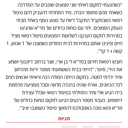
"כשהגעתי למקום ראיתי שני פצועים שוכבים על המדרכה 
כשאחד מהם מחוסר הכרה. מיד התחלתי להעניק להם טיפול 
רפואי כשבמקביל התקבל דיווח על פצוע נוסף באחד מבתי 
העסק הסמוכים. יחד עם כוחות גדולים של מד"א שהגיעו 
במהירות למקום הענקנו לשלושת הפצועים טיפול רפואי מציל 
חיים ופינינו אותם במהירות לבית החולים כשמצבו של 1 אנוש, 1 
קשה ו-1 קל".
חובש רפואת חירום במד"א לי בן ארי, שגר ברחוב דיזנגוף ושמע 
את הירי, סיפר: "הייתי בבית כששמעתי מספר יריות מהרחוב 
ומיד ירדתי למטה. במקום הייתה המולה רבה וראיתי אנשים רצים 
לכל הכיוונים. אזרח שהיה בהכרה מלאה וסבל מפציעה מדממת 
בידו הגיע אלי ומיד התחלתי בטיפול רפואי שכלל עצירת 
דימומים. כעבור מספר רגעים הגיעו למקום כוחות גדולים של 
מד"א והוא פונה באמבולנס להמשך טיפול כשמצבו יציב".
תגיות