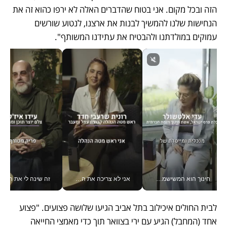
הזה ובכל מקום. אני בטוח שהדברים האלה לא ירפו כהוא זה את 
הנחישות שלנו להמשיך לבנות את ארצנו, לנטוע שורשים 
עמוקים במולדתנו ולהבטיח את עתידנו המשותף".
חינוך הוא המשישמה של החיים שלי - V
אני לא צריכה את המשרד: רונית שרעבי-חדד מנהלת ארגון של 30000 עובדים מכל מקום_v
זה שינה לי את החיים: 
לבית החולים איכילוב בתל אביב הגיעו שלושה פצועים. "פצוע 
אחד (המחבל) הגיע עם ירי בצוואר תוך כדי מאמצי החייאה 