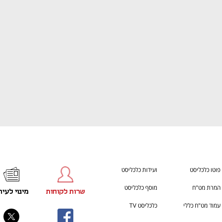
ענף במתח גבוה
מדברים כלכלה, עסקים ומה שב
פוטו כלכליסט
ועידות כלכליסט
המרת מט"ח
מוסף כלכליסט
שרות לקוחות
מינוי לעית
עמוד מט"ח כללי
כלכליסט TV