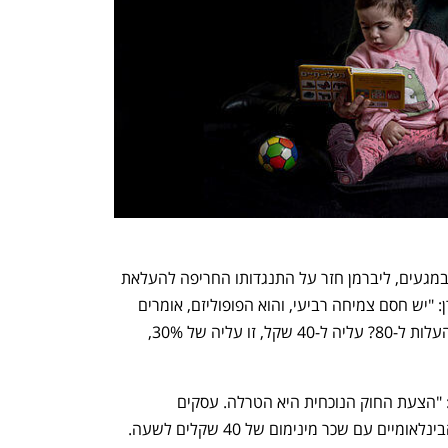
במקביל להודעה המדווחת על התקדמות במגעים, ליברמן חזר על התנגדותו החריפה להעלאת 
שכר המינימום, ואמר היום בכנס מכון אהרן: "יש חסם צמיחה רביעי, והוא הפופוליזם, אומרים 
להעלות את השכר ל-40 שקל, למה לא להעלות ל-80? עליה ל-40 שקל, זו עליה של 30%, 
רון תומר, יו"ר התאחדות התעשיינים אמר: "הצעת החוק הנוכחית היא הטרלה. עסקים 
בפריפריה לא יכולים להתחרות בשווקים הבינלאומיים עם שכר מינימום של 40 שקלים לשעה. 