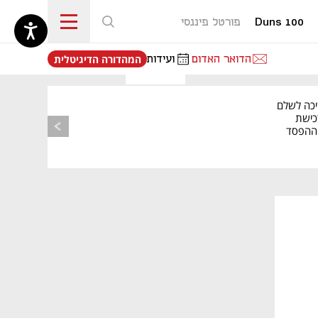
Duns 100
פורטל פיננסי
נפתח בכרטיסייה חדשה
הדואר האדום
ועידות
המהדורה הדיגיטלית
יכה לשלם
כישת
BASE: ההפסד
הרבעוני זינק ל-76
נפתח בכרטיסייה חדשה