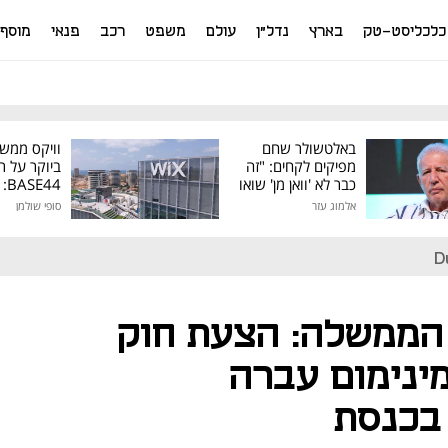
כלכליסט-טק
בארץ
נדל"ן
עולם
משפט
רכב
פנאי
מוסף
באלטשולר שחם
וויקס ממש
מפיקים לקחים: "זה
ביוקר על ר
כבר לא 'וואן מן' שואו
44
של גילעד"
אלמוג עזר
סופי שולמן
מיליון דולר
D
הממשלה: הצעת חוק
ינימום עברה
בכנסת