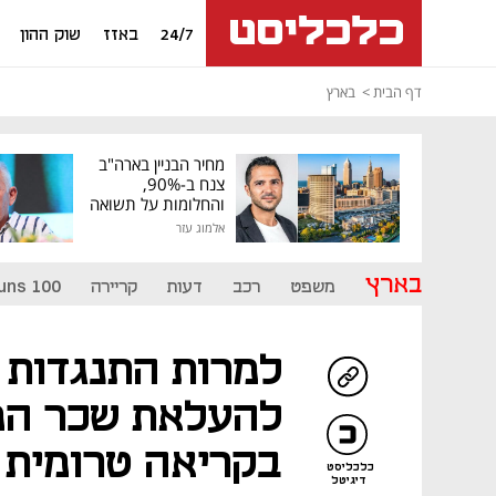
24/7
באזז
שוק ההון
דף הבית
בארץ
מחיר הבניין בארה"ב
צנח ב-90%,
והחלומות על תשואה
גבוהה התנפצו
אלמוג עזר
בארץ
משפט
רכב
דעות
קריירה
uns 100
למרות התנגדות 
להעלאת שכר המ
בקריאה טרומית 
כלכליסט
דיגיטל