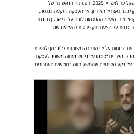
פי העסקה שכר המינימום יעלה ל-6000 שקל עד לאפריל 2025. הפעימה הראשונה של 
העלאת השכר הייתה אמורה להיכנס לתוקף כבר באפריל האחרון, אך העסקה נתקעה בכנסת, 
בשל היעדר הסכמות בין ליברמן לשאר הקואליציה. היעדר ההסכמות לובה על ידי ארגון חברתי 
בשם 'עומדים ביחד' שהחתים עשרות חברי כנסת על הצעת חוק פרטית להעלאת שכר 
מוקדם יותר היום, ניסו בקואליציה להרגיע את הרוחות על ידי הצהרה משותפת לליברמן ולאפרת 
רייטן (יו"ר ועדת העבודה והרווחה) בה נמסר כי השניים "סיכמו על גיבוש מתווה משופר לעסקת 
החבילה ואופן הגדלת שכר המינימום, זאת על רקע השינויים שהמשק חווה בחודשים האחרונים 