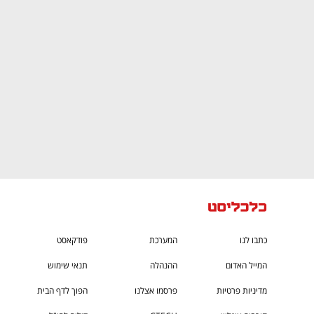
CTech – the
הבית של ההייטק הישראלי
כתבו לנו
המערכת
פודקאסט
המייל האדום
ההנהלה
תנאי שימוש
מדיניות פרטיות
פרסמו אצלנו
הפוך לדף הבית