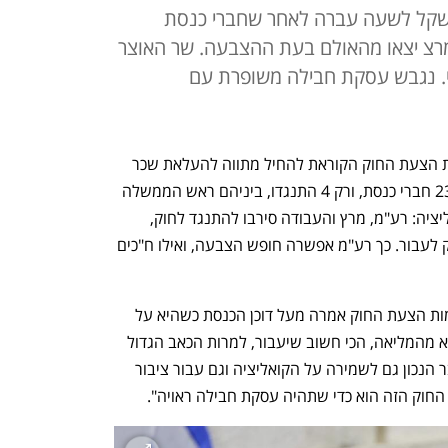
צעה להעלות את השכר ל־40 שקל לשעה עברה לאחר שחברי כנסת
מרצ יצאו מהאולם בעת ההצבעה. שר האוצר
טי. נגבש עסקת חבילה משופרת עם
לפני דקות ספורות אושרה בקריאה טרומית הצעת החוק הקוראת להחיל מתווה להעלאת שכר 
המינימום ל-40 שקל לשעה. בחוק תמכו 23 חברי כנסת, ורק 4 התנגדו, ביניהם ראש הממשלה 
נפתלי בנט. ח"כים מסיעות השמאל בקואליציה: רע"מ, מרץ והעבודה סירבו להתנגד לחוק, 
ונקטו בטקטיקות שונות בכדי לאפשר לחוק לעבור. כך רע"מ אפשרה חופש הצבעה, ואילו ח"כים 
נעמה לזימי ממפלגת העבודה ואחת מיוזמות הצעת החוק אמרה מעל דוכן הכנסת כשהיא על 
סף דמעות: "החוק הזה יעבור כי אנחנו נצא מהמליאה, הכי חשוב שיעבור, למרות הכאב הגדול 
שלי לא להצביע בעדו. אני עושה את הדבר הנכון גם לשמירה על הקואליציה וגם עבור ציבור 
החוק הזה הוא כדי שתהיה עסקת חבילה ראויה".