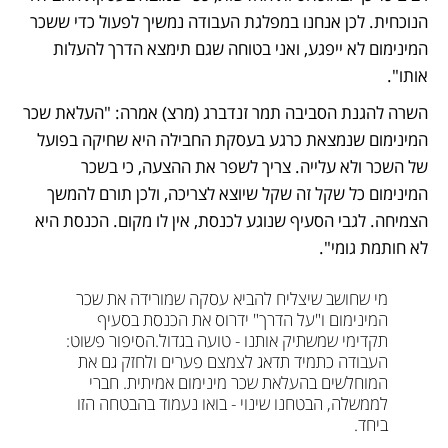
הנוכחית. לכן אנחנו במפלגת העבודה נמשיך לפעול כדי ששכר 
המינימום לא ייפגע, ואני בטוחה שגם תימצא הדרך להעלות 
אותו".
השרה להגנת הסביבה תמר זנדברג (מרצ) אמרה: "העלאת שכר 
המינימום שנמצאת כרגע בעסקת החבילה היא שחיקה בפועל 
של השכר ולא עלייה. צריך לשפר את ההצעה, כי בשכר 
המינימום כל שקל זה שקל שיוצא לצריכה, ולכן תורם להמשך 
הצמיחה. לגבי הסעיף שנוגע לכנסת, אין לו מקום. הכנסת היא 
לא חותמת גומי".
מי שחושב שיצליח להביא עסקה שמורידה את שכר 
המינימום ו"על הדרך" ידרוס את הכנסת בסעיף 
תקדימי שמשתיק אותנו - טועה בגדול.
הסיפור פשוט: 
העבודה כתמיד תדאג לצמצם פערים ולחזק גם את 
המוחלשים בהעלאת שכר מינימום אמיתית. 
חברי 
לממשלה, הבטחנו שינוי - בואו נעמוד בהבטחה הזו 
ביחד.