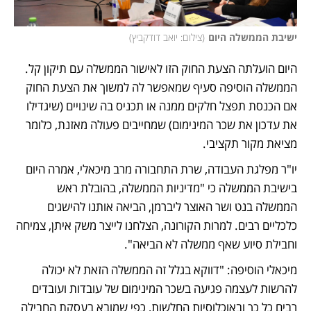
ישיבת הממשלה היום
(
צילום: יואב דודקביץ
)
היום הועלתה הצעת החוק הזו לאישור הממשלה עם תיקון קל. 
הממשלה הוסיפה סעיף שמאפשר לה למשוך את הצעת החוק 
אם הכנסת תפצל חלקים ממנה או תכניס בה שינויים (שיגדילו 
את עדכון את שכר המינימום) שמחייבים פעולה מאזנת, כלומר 
מציאת מקור תקציבי. 
יו"ר מפלגת העבודה, שרת התחבורה מרב מיכאלי, אמרה היום 
בישיבת הממשלה כי "מדיניות הממשלה, בהובלת ראש 
הממשלה בנט ושר האוצר ליברמן, הביאה אותנו להישגים 
כלכליים רבים. למרות הקורונה, הצלחנו לייצר משק איתן, צמיחה 
וחבילת סיוע שאף ממשלה לא הביאה". 
מיכאלי הוסיפה: "דווקא בגלל זה הממשלה הזאת לא יכולה 
להרשות לעצמה פגיעה בשכר המינימום של עובדות ועובדים 
רבים כל כך ובאוכלוסיות החלשות, כפי שמובא בעסקת החבילה 