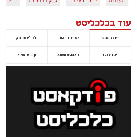
העבודה
שכר המינימום
עסקת החבילה
מרצ
עוד בכלכליסט
פודקאסט
אנרגיה 360
כלכליסט טק
Scale Up
XIMUSNXT
CTECH
יסייה חדשה
נפתח בכרטיסייה חדשה