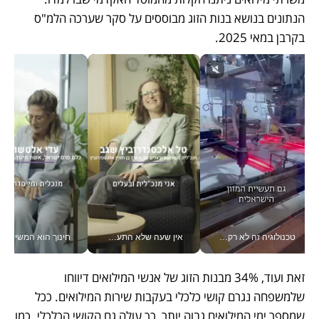
הנתונים בנושא בנות הזוג מבוססים על סקר שערכה הלמ"ס 
בקרבן במאי 2025. 
טכנולוגיה זה לא רק בהייטק: גם תעשיית המזון הישראלית מאמצת כלי AI, אוטומציה וניתוח דאטה בזמן אמת
אין שעה שלא התעסקתי במשבר - טל אלכסנדרוביץ’ שגב מנהלת משברים תקשורתיים מכל מקום עם ה- Galaxy Z Fold8 Ultra שלה_v
חינוך הוא המש
זאת ועוד, 34% מבנות הזוג של אנשי המילואים דיווחו 
שלמשפחה נגרם קושי כלכלי בעקבות שירות המילואים. ככל 
שמספר ימי המילואים גבוה יותר, כך עולה גם הקושי הכלכלי. כמו 