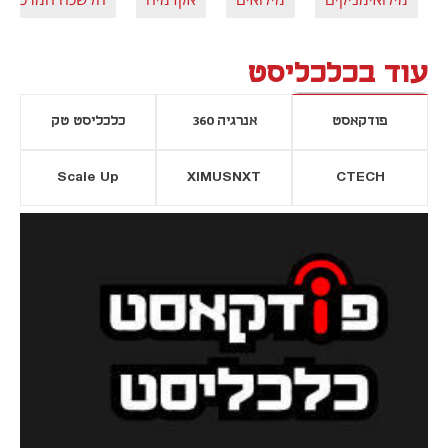
עוד בכלכליסט
פודקאסט
אנרגיה 360
כלכליסט טק
Scale Up
XIMUSNXT
CTECH
יסייה חדשה
נפתח בכרטיסייה חדשה