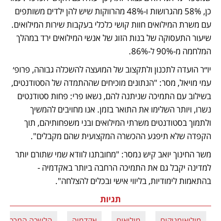
כן, 58% מהגרושות ו-48% מהרווקות שיש להן ילדים משותפים 
עם משרת המילואים חוות קושי כלכלי בעקבות שירות המילואים. 
שיעור התעסוקה של בנות הזוג של אנשי המילואים ירד במהלך 
המלחמה מ-90% ל-86%.
יו״ר הועדה לתכנון ולתקצוב של המועצה להשכלה גבוהה, פרופ׳ 
עמי מויאל, מסר: "הנתונים מוכיחים שההתמדה של הסטודנטים, 
בשילוב עם התמיכה שניתנה להם, נשאו פרי: פחות סטודנטים 
נשרו, ויותר השלימו את התואר בזמן. אנו מחויבים להמשיך 
ולתמוך בסטודנטים משרתי המילואים ובני משפחותיהם, תוך 
הקפדה שלא תיפגע ההכשרה המקצועית שהם מקבלים". 
משר החינוך יואב קיש נמסר: "מחובתנו לוודא שמי שתורם יותר 
למדינה יקבל גם את התמיכה הרחבה ביותר באקדמיה - 
בהתאמות לימודיות, בליווי אישי ובכלים להצלחה".
תגיות
מילואימניקים
מילואים
אקדמיה
הלשכה המרכזית 