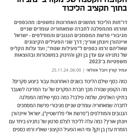
בתוך תקציב הליכוד
דו"חות הליכוד מהשנים האחרונות נחשפים: מהכספים
שזרמו מהמפלגה לחברה שמאחוריה עומדים שניים
מגיבורי פרשת המסמכים הגנובים והמודלפים - ישראל
איינהורן ויונתן אוריך; דרך שני הפעילים הקיצונים
שאליהם זרמו כספים ל"פעילות שטח"; ועד עלות הקליפ
של נתניהו עם עדן בן זקן והזינוק במשכורות ובהוצאות
משפטיות ב־2023
עמיר קורץ ויובל אזולאי
|
06:00, 25.11.24
כמה כסף שילם הליכוד בשנים האחרונות עבור ביצוע סקרים? 
נפתח בכרטיסייה חדשה
נפתח בכרטיסייה חדשה
מה הקופון שגזרה מכך חברת הסקרים של עד המדינה לשעבר 
בתיקי האלפים, שלמה פילבר? כמה כסף שילמה המפלגה 
לחברה שמאחוריה עומדים שניים מגיבורי פרשת המסמכים 
הגנובים והמודלפים ("פרשת אלי פלדשטיין"), ישראל איינהורן 
ויונתן אוריך? כמה עלה לליכוד לצלם סרטון של נתניהו ביחד עם 
הזמרת עדן בן זקן? ומי הוא הפעיל הקיצוני שאליו זרמו כספים 