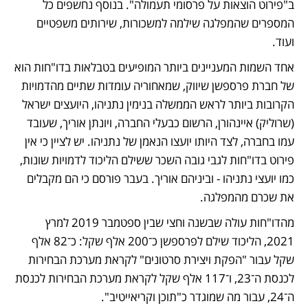
ב"פירוט הוצאות על פרסומי תעמולה". בנוסף נחשפים כל 
המספרים שהמפלגה שילמה למשכורות, שירותים משפטיים 
ועוד.
אחד השמות המעניינים ביותר המופיעים בטבלאות בדו"חות הוא 
של חברת פרספשן שיווק, שמאחוריה עומדות שתיים מהדמויות 
הקרובות ביותר לראש הממשלה בנימין נתניהו, היועצים ישראל 
(שרוליק) איינהורן, הרשום כבעלי החברה, ויונתן אוריך, שעובד 
עמו בחברה, לצד היותו יועצו הנאמן של נתניהו. יש לציין כי אין 
פירוט בדו"חות לגבי גובה השכר ששילם הליכוד לדמויות שונות, 
כמו יועצי נתניהו - וביניהם אוריך. בעבר פורסם כי הם מקבלים 
את שכרם מהמפלגה.
מהדו"חות עולה שבשנה וחצי שבין ספטמבר 2019 למרץ 
2021, הליכוד שילם לפרספשן כ־200 אלף שקל: כ־82 אלף 
שקל עבור "הפקת ויצירת סרטונים" לקראת מערכת הבחירות 
לכנסת ה־23, ו־117 אלף שקל לקראת מערכת הבחירות לכנסת 
ה־24, עבור מה שמוגדר כ"תוכן וקריאייטיב".