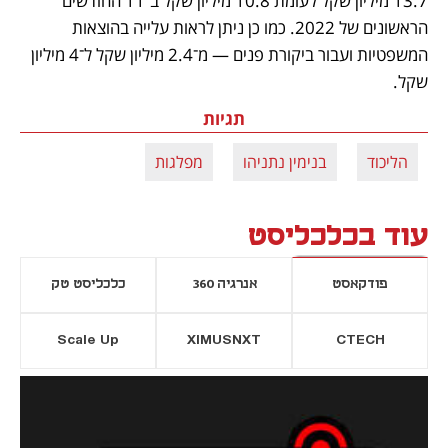
13.7 מיליון שקל לעומת 10.8 מיליון שקל ב־11 החודשים 
הראשונים של 2022. כמו כן ניתן לראות עלייה בהוצאות 
המשפטיות ועבור ביקורת פנים — מ־2.4 מיליון שקל ל־4 מיליון 
שקל.
תגיות
הליכוד
בנימין נתניהו
מפלגות
עוד בכלכליסט
פודקאסט
אנרגיה 360
כלכליסט טק
Scale Up
XIMUSNXT
CTECH
יסייה חדשה
נפתח בכרטיסייה חדשה