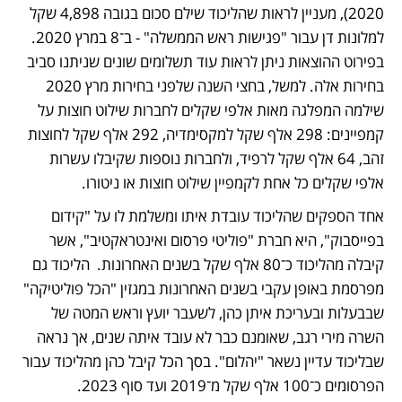
2020), מעניין לראות שהליכוד שילם סכום בגובה 4,898 שקל 
למלונות דן עבור "פגישות ראש הממשלה" - ב־8 במרץ 2020. 
בפירוט ההוצאות ניתן לראות עוד תשלומים שונים שניתנו סביב 
בחירות אלה. למשל, בחצי השנה שלפני בחירות מרץ 2020 
שילמה המפלגה מאות אלפי שקלים לחברות שילוט חוצות על 
קמפיינים: 298 אלף שקל למקסימדיה, 292 אלף שקל לחוצות 
זהב, 64 אלף שקל לרפיד, ולחברות נוספות שקיבלו עשרות 
אלפי שקלים כל אחת לקמפיין שילוט חוצות או ניטורו.
אחד הספקים שהליכוד עובדת איתו ומשלמת לו על "קידום 
בפייסבוק", היא חברת "פוליטי פרסום ואינטראקטיב", אשר 
קיבלה מהליכוד כ־80 אלף שקל בשנים האחרונות.  הליכוד גם 
מפרסמת באופן עקבי בשנים האחרונות במגזין "הכל פוליטיקה" 
שבבעלות ובעריכת איתן כהן, לשעבר יועץ וראש המטה של 
השרה מירי רגב, שאומנם כבר לא עובד איתה שנים, אך נראה 
שבליכוד עדיין נשאר "יהלום". בסך הכל קיבל כהן מהליכוד עבור 
הפרסומים כ־100 אלף שקל מ־2019 ועד סוף 2023.