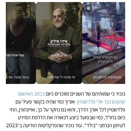
טכנולוגיה זה לא רק בהייטק: גם תעשיית המזון הישראלית מאמצת כלי AI, אוטומציה וניתוח דאטה בזמן אמת
זה שינה לי את החיים: איך עידו איז'ק הופך את הסמארטפון לכלי צילום מקצועי_v
בתור מנכל אני מקבל מאות הח
נזכיר כי שמותיהם של השניים מוזכרים כיום 
בכתב האישום 
שהוגש נגד אלי פלדשטיין:
 אוריך כמי שהיה בקשר פעיל עם 
פלדשטיין לכל אורך הדרך, והוא גם נחקר על כך, ואיינהורן, החי 
כיום בחו"ל, כמי שבפועל ביצע לכאורה את הדלפת המידע 
לעיתון הגרמני "בילד". עוד נזכיר שהפרקליטות הודיעה ב־2023 