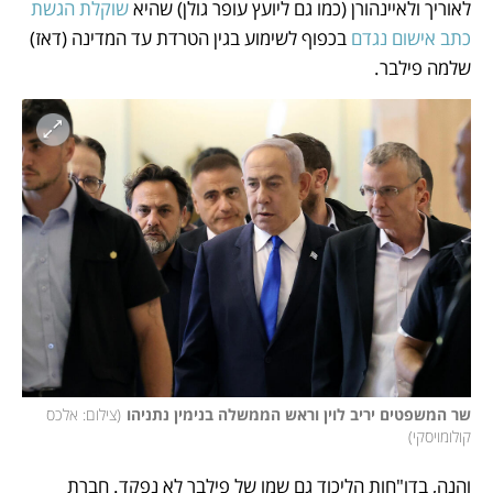
לאוריך ולאיינהורן (כמו גם ליועץ עופר גולן) שהיא
 שוקלת הגשת 
כתב אישום נגדם 
בכפוף לשימוע בגין הטרדת עד המדינה (דאז) 
שלמה פילבר.
שר המשפטים יריב לוין וראש הממשלה בנימין נתניהו
(
צילום: אלכס 
קולומויסקי
)
והנה, בדו"חות הליכוד גם שמו של פילבר לא נפקד. חברת 