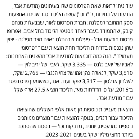
עוד ניתן לראות שאת הפרסומים שלו בעיתונים (מודעות אבל, 
הודעות על בחירות, לו"ז וכו') עושה הליכוד כבר שנים באמצעות 
ספק המחובר למפלגה: חברת הפרסום לאור, שבבעלות מנחם 
קיבק, שהתמודד בעבר לאחד מסניפי הליכוד בתל אביב. אפרופו 
פרסום מודעות אבל - פעילות שבהחלט ראויה מצד מפלגה - יצוין 
שהן נכנסות בדו"חות הליכוד תחת הוצאות עבור "פרסומי 
תעמולה". הנה כמה דוגמאות למודעות אבל מהשנים האחרונות: 
לאביו של יואב גלנט — 3,335 שקל, לאביו של יריב לוין — 
3,510 שקל, לגאולה כהן אמו של צחי הנגבי — 2,765 שקל, 
לשלדון אדלסון — 3,317 שקל ועוד. אגב, כששמעון פרס נפטר 
ב־2016, על פי הדו"חות מאז, הליכוד הוציא 27.5 אלף שקל 
עבור מודעת אבל.
הוצאות מעניינות נוספות הן מאות אלפי השקלים שהוציאה 
הליכוד עבור דגלים, בנוסף להוצאות עבור מוצרים ממותגים 
נוספים כמו עטים, יומנים, מדבקות וכו' — בסכום שהסתכם 
ביותר מחצי מיליון שקל בשנים 2023-2021.