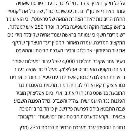
על כל חלקי הארץ ופוקד גדול לליכוד. בעבר פורסם שאחיה 
עומד מאחורי ארגון "ריבונות עכשיו בליכוד", שהוביל את "קמפיין 
החלת הריבונות לאחר הצהרת המאה של טראמפ", וכי הוא עומד 
בראש קבוצה חזקה ומשפיעה בליכוד, ופקד 250 איש למפלגה. 
"שומרים" חשף כי עמותה בראשה עומד אחיה שקיבלה מיליונים 
מתקציב המדינה, עמדה מאחורי קמפיין "עד הניצחון" שתקף 
את שר הביטחון יואב גלנט ובכירי מערכת הביטחון והמשפט.
פעיל אחר שקיבל מהליכוד 4,000 שקל עבור "פעילות שטח" 
באותה תקופה הוא בוריס אפליצ'וק, פעיל ליכוד שהיה בעבר 
ברשימת המפלגה לכנסת, אשר יחד עם פעילים מוכרים אחרים 
כמו איציק זרקא ואורלי לב היה דמות מרכזית בהפגנות נגד 
התובעת במשפט נתניהו ליאת בן ארי. כיום אפליצ'וק מוביל 
הפגנות נגד היועמ"שית, צה"ל והשב"כ, כולל הפגנה השבוע 
שבה התבטא ביחס לפרשת פלדשטיין כי מדובר ב"הפיכה 
צבאית", וקרא למערכות הביטחוניות "פושעות" ו"רקובות".
נתונים נוספים: ערב מערכת הבחירות לכנסת ה־23 (מרץ 