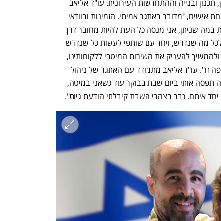
עורכי דין ונוטריונים העוסק בתחום הנדל"ן, תכנון ובנייה וההתחדשות העירונית. עו"ד אליאב 
משרת כמאבטח ביחידה המטכ"לית לאבטחת אישים, "מדובר באתגר אמיתי. הזמינות ובוודאי 
הנוכחות מוגבלות. אך לצד האצלת סמכויות במה שניתן, אני מנסה כל העת להיות מחובר דרך 
הטלפון, המחשב הנייד ולהתחבר מרחוק לכל מה שנדרש, ויחד עם שותפי לעשות כל שנדרש 
במטרה שהמשרד ימשיך לעבוד ללא דופי ולהמשיך להעניק את השירות המיטבי ללקוחותינו, 
וזאת לצד מענה לכל צורכי העובדים בתקופה זו". עו"ד אליאב מתמודד עם האתגר של ניהול 
המשרד עוד מראשית המלחמה, "המלחמה תפסה אותי ביום שבת בבוקר עוד כשאני במיטה, 
חד איתם. כבר בצהרי השבת קיבלתי הודעת גיוס". 