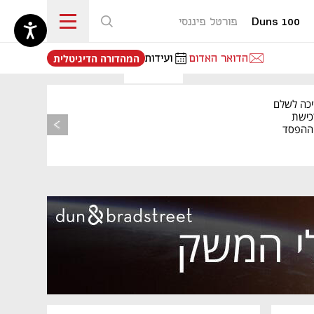
Duns 100
פורטל פיננסי
נפתח בכרטיסייה חדשה
הדואר האדום
ועידות
המהדורה הדיגיטלית
יכה לשלם
כישת
BASE: ההפסד
הרבעוני זינק ל-76