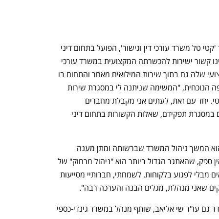
עו"ד טל, המשמשת כבעלים במשרד עו"ד 'קטי טל משרד עורכי דין וגישור', הפועל בתחום דיני 
המשפחה והירושה, משרתת בתפקיד שאינו קשור ישירות להכשרתה המקצועית במשרד עורכי 
הדין, אך מביאה לידי ביטוי את הידע המקצועי שלה גם בתוך שירות המילואים מאחר והתחום בו 
היא עוסקת נוגע לאנשים רבים, גם בתקופה הנוכחית, "המשימה שניתנה לי במסגרת שירות 
המילואים אינה קשורה במתן שירות משפטי. יחד עם זאת, לעתים אני מקבלת מחברים 
במילואים שאלות משפטיות שעולות אצלם במסגרת תפקידם, שאלות הקשורות בתחום דיני 
אחד האתגרים המרכזיים בתקופה הזאת הוא המשך ניהול המשרד שברשותה ומתן מענה 
ללקוחות שלעיתים זקוקים לסיוע דחוף, "אין ספק, שהאתגר הגדול ביותר הוא "ניהול מרחוק" של 
המשרד והצורך לבצע את משימת המילואים מבלי לפגוע בלקוחות. לשמחתי, חברותיי מסייעות 
קים שאני מנהלת, מגלים הבנה והערכה רבה".
עם האתגר של ניהול משרד מרחוק מתמודד גם עו"ד שי אליאב, שותף מנהל במשרד גינדי-כספי 