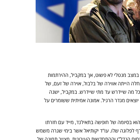
לדברי עו"ד אליאב, אנשי המילואים הגיעו במצב מנטלי לא פשוט, אך במקביל, ההירתמות 
והמחויבות שלהם הינה יוצאת דופן, "בהתחלה הייתה אווירה של בלבול, אוירה של זעם, של 
תסכול, והבנה שמשהו גדול קורה ונעשה כל מה שיידרש עד מתי שיידרש. במקביל, ישנה 
תחושה של שליחות והתרוממות רוח אשר יוצאים מגדר הרגיל. אמונה אמיתית ששומרים על 
את עו"ד גיא יקותיאל תפסה המלחמה כשהוא בסיומה של חופשה בתאילנד, מייד עם חזרתו 
ארצה, בבוקר למחרת הנחיתה, הוא הצטרף לפלוגה שלו. עו"ד יקותיאל אשר בימי שגרה משמש 
כבעלים במשרד יקותיאל ושות' העוסק בתחום הנדל"ן וההתחדשות העירונית, מצייר תמונה של 