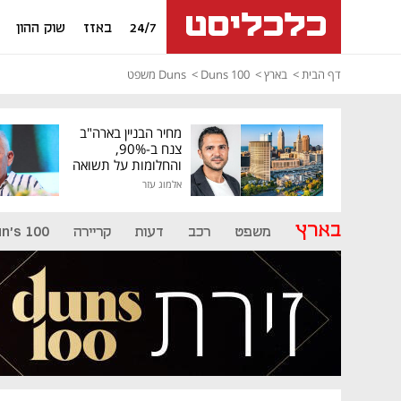
24/7
באזז
שוק ההון
דף הבית
בארץ
Duns 100
Duns משפט
מחיר הבניין בארה"ב
צנח ב-90%,
והחלומות על תשואה
גבוהה התנפצו
אלמוג עזר
בארץ
משפט
רכב
דעות
קריירה
n's 100