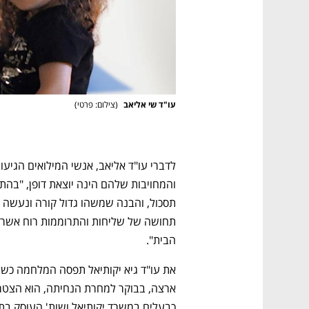
עו"ד שי אליאב 
(
צילום: פרטי
)
הבית".