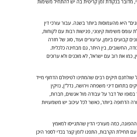
תשרי. עבור עובדים רבים במשק הישראלי, מדובר בנקודת זמן קריטית בה יש להתחיל משימות 
בענף עריכת הדין, התקופה של "אחרי החגים" היא מהעמוסות ביותר בשנה. עבור עורכי דין 
רבים מדובר בסוג של חזרה לשגרה הכוללת עומס משימות קיצוני, פגישות רבות עם לקוחות, 
הכנות לדיונים בבית המשפט וגישורים, דיונים קבועים ביומן, ערעורים ועוד, סוג של חזרה 
מהפוגה לקראת כמה חודשים מלאים בעבודה, החשובים, בין היתר, גם מבחינה כלכלית. 
השביעי לאוקטובר, תפס רבים מעורכי הדין, כמו את רוב עם ישראל, לא מוכנים ולא ערוכים 
עורכי הדין שהתגייסו למילואים השאירו על שולחנם תיקים רבים שהמתינו לטיפולם הדחוף מייד 
לאחר תקופת החגים. בין אם מדובר על תיקים בתחום דיני משפחה וירושה, נדל"ן, נזיקין 
ורשלנות רפואית, או כל תחום אחר, מדובר בסופו של דבר על עבודה מול אנשים, חברות, 
וארגונים שזקוקים לקדם את ענייניהם בצורה הדחופה ביותר, כאשר לכל עיכוב יש משמעויות 
אחרי קרוב לחודשיים של לחימה ותוך כדי ההפוגה, כמה מעורכי הדין שהתגייסו למאמץ 
המלחמתי והתייצבו לשירות מילואים מייד עם תחילת הקרבות, התפנו לזמן קצר בכדי לספר היכן 