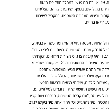
תפסה אותם המלחמה, מה חלקם במערכה, איזו אווירה הם פגשו במהלך התקופה הזאת 
מבחינת המורל והתחושה הכללית של חבריהם במילואים. בנוסף, שיתפו כיצד הם מצליחים 
להתמודד עם ניהול משרד, מתן מענה ללקוחות וביצוע העבודה השוטפת, במקביל לשירות 
ורף או בחזית.
את עו"ד קטי טל, סא"ל במיל' המשרתת בחיל האוויר, תפסה תחילת המלחמה כשהיא בביתה, 
"התעוררתי לחדשות הנוראיות ולא הצלחתי להתנתק ממסכי הטלוויזיה. באותו יום ליבי נשבר". 
חמישה ימים לאחר תחילת המלחמה, ב 12.10, היא קיבלה צו גיוס לשירות מילואים, "נקראתי 
לראשונה להתגייס למשימה העוסקת בקשר עם משפחות החטופים וב-21 לאוקטובר שובצתי 
למשימה אותה אני מבצעת עד היום – מפקדת על מתחם שאליו הגיעו משפחות שהתפנו 
מהישובים השונים. שם, אנו מטפלים במענה מקיף ושלם למשפחות, הכולל שילוב הילדים 
 פעילות לילדים, שירותי רפואה ובריאות הנפש –
24/7". עו"ד טל מתארת מציאות בה המגויסים מרגישים תחושת שליחות ובאים למילואים עם 
נפתח בכרטיסייה חדשה
נפתח בכרטיסייה חדשה
מורל גבוה מתוך הבנת המשימה העומדת מול עיניהם, "עם קבלת המשימה, הרכבנו צוות קציני 
מילואים צעירים. כל הקצינים אליהם פנינו הסכימו מיד להתגייס וכל אחד ואחת מיד ביקשו לנדב 
חבר/חברה שהם מכירים. הקצינים התייצבו באותו ערב, ומאז מבצעים את משימתם מכל הלב, 