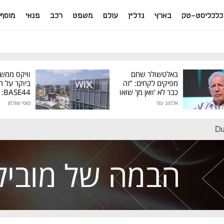
כלכליסט-טק
בארץ
נדל"ן
עולם
משפט
רכב
פנאי
מוסף
באלטשולר שחם
וויקס ממש
מפיקים לקחים: "זה
ביוקר על ר
כבר לא 'וואן מן' שואו
44
של גילעד"
אלמוג עזר
סופי שולמן
מיליון דולר
Du