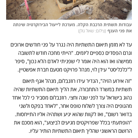
עבודות תשתית הרכבת הקלה. מערכת לייעול הבירוקרטיה שינתה 
את פני הענף
(
צילום: שאול גולן
)
עד לא מזמן תיאום התשתיות היה נגרר על פני חודשים ארוכים 
וגרם הפסדים כספיים ליזמים. "הייתי מחכה חודש לתשובה 
ממישהו ואז הוא היה אומר לי שפניתי לאדם הלא נכון", סיפר 
ל"כלכליסט" עידן לוי, מנהל פרויקט מטעם חברת אפשטיין.
"זה אירוע הזיה", הגדיר עידו רוזנבלום, מנהל אגף תיאום 
תשתיות במשרד התחבורה, את הליך תיאום התשתיות שהיה 
נהוג בישראל עד לפני שנה וחצי. רוזנבלום מסביר כי לכל אחד 
מהגופים היה צורך לשלוח טופס אחר, "לאחד בפקס ולשני 
בדואר רשום", ואז לקוות שהוא יגיע ושתהיה אליו התייחסות. 
"הופתעתי בכלל שפרויקטים מגיעים לביצוע", הוא מסכם את 
הרושם הראשוני שהליך תיאום התשתיות הותיר עליו. 