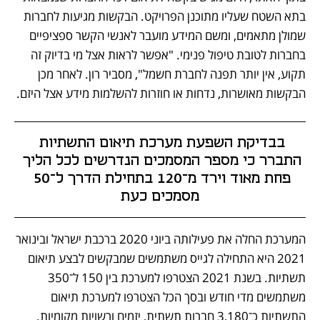
בתא השטח שעליו מתוכנן הפרויקט. הבקשות מגיעות לחברות 
שמולן מתאמים, ומשם המידע מועבר לאנשי הקשר ספציפיים 
בחברות לטובת טיפול פנימי. "אפשר לראות אצל מי בדיוק זה 
תקוע, אין יותר תפנה לחברת חשמל", מסביר רון. לאחר מכן 
הבקשות מאושרות, נדחות או חוזרות להשלמות מידע אצל היזם. 
בבדיקת השפעת מערכת תיאום התשתיות 
התברר כי מספר המסמכים הנדרשים לכל הליך 
פחת מאוד וירד מ־120 בתחילת הדרך ל־50 
מסמכים כעת
המערכת החלה את פעילותה ביוני 2020 ברכבת ישראל ובינואר 
2021 היא התחילה לגייס משתמשים שמבקשים לבצע תיאום 
תשתיות. בשנת 2021 הצטרפו למערכת בין 150 ל־350 
משתמשים מדי חודש ובסך הכל הצטרפו למערכת תיאום 
התשתיות כ־3,180 חברות תשתית, יזמים ורשויות מקומיות. 