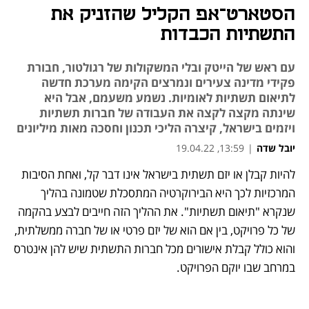
הסטארט־אפ הקליל שהזניק את
התשתיות הכבדות
עם ראש של הייטק ובלי המשקולות של רגולטור, חבורת
פקידי מדינה צעירים ונמרצים הקימה מערכת חדשה
לתיאום תשתיות לאומיות. נשמע משעמם, אבל היא
שינתה מקצה לקצה את העבודה של חברות תשתיות
ויזמים בישראל, קיצרה הליכי תכנון וחסכה מאות מיליונים
יובל שדה
|
13:59, 19.04.22
להיות קבלן או יזם תשתית בישראל אינו דבר קל, ואחת הסיבות 
נפתח בכרטיסייה חדשה
נפתח בכרטיסייה חדשה
נפתח בכרטיסייה חדשה
המרכזיות לכך היא הבירוקרטיה המתסכלת שטמונה בהליך 
שנקרא "תיאום תשתיות". את ההליך הזה חייבים לבצע בהקמה 
של כל פרויקט, בין אם הוא של יזם פרטי או של חברה ממשלתית, 
והוא כולל קבלת אישורים מכל חברות התשתית שיש להן אינטרס 
במרחב שבו יוקם הפרויקט. 