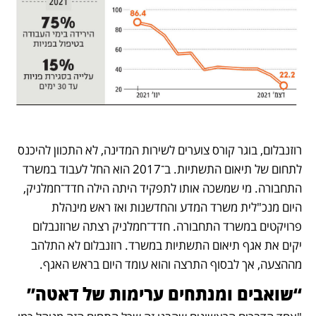
רוזנבלום, בוגר קורס צוערים לשירות המדינה, לא התכוון להיכנס 
לתחום של תיאום התשתיות. ב־2017 הוא החל לעבוד במשרד 
התחבורה. מי שמשכה אותו לתפקיד היתה הילה חדד־חמלניק, 
היום מנכ"לית משרד המדע והחדשנות ואז ראש מינהלת 
פרויקטים במשרד התחבורה. חדד־חמלניק רצתה שרוזנבלום 
יקים את אגף תיאום התשתיות במשרד. רוזנבלום לא התלהב 
מההצעה, אך לבסוף התרצה והוא עומד היום בראש האגף.
“שואבים ומנתחים ערימות של דאטה”