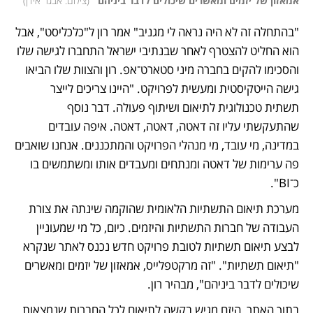
אמאזון של יזמים ומאשרים שיכולים לדבר ביניהם"
(
צילום: אבגר אידן
)
"בהתחלה זה לא היה נראה לי מגניב" אמר רון ל"כלכליסט", אבל 
הוא החליט להצטרף לאחר שבנתיבי ישראל התחברו לגישה שלו 
והסכימו להקים בחברה מיני סטארט־אפ. רון והצוות שלו הביאו 
גישה הייטקיסטית ומעשית לפרויקט. "היינו צריכים לייצר 
תשתית טכנולוגית לתיאום ושיתוף פעולה. דבר נוסף 
שהתעקשתי עליו זה דאטה, דאטה, דאטה. איפה עובדים 
במדינה, מי עובד, מי מנהלי הפרויקט והמתכננים. אנחנו שואבים 
פה ערימות של דאטה ומנתחים ומעבדים אותו ומשתמשים בו 
כ־BI".
מערכת תיאום התשתיות הלאומית שהוקמה שינתה את צורת 
העבודה של חברות התשתיות והיזמים. כיום, כל מי שמעוניין 
לבצע תיאום תשתיות לטובת פרויקט חדש נכנס לאתר שנקרא 
"תיאום תשתיות". "זה מרקטפלייס, אמאזון של יזמים ומאשרים 
שיכולים לדבר ביניהם", מבהיר רון. 
בתוך האתר, היזם מגיש בקשה לתיאום לכל החברות שנמצאות 