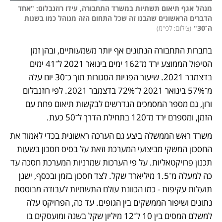
מנהל אגף תיאום תשתיות במשרד התחבורה, עידו רוזנבלום: "אחד 
הדברים הראשונים שהבנו זה שכל התחום הזה מנוהל כמו בשנות 
ה־30"
(
צילום: לפ"מ
)
בחברות התחבורה הנתונים אף יותר משמעותיים, ובהן זמן 
הטיפול הממוצע ירד מ־162 ימים בינואר 2021 ל־41 ימים 
בדצמבר 2021. שיעור הפניות הסגורות תוך כ־30 יום עלה 
מ־57% בינואר 2021 ל־72% בדצמבר 2021. לפי רוזנבלום 
ורון, גם מספר המסמכים הנדרשים לבקשות תיאום פחת עם 
הזמן, ומספרם ירד מ־120 בתחילת הדרך ל־50 כעת.
משרד ראש הממשלה ביצע גם הערכה ראשונית בכדי לאמוד את 
החסכון המשקי מביצועי המערכת וזאת על בסיס חסכון בשעות 
תכנון פרויקטאליות. על פי הערכות שמרניות המערכת חסכה עד 
כה למעלה מ־1.5 מיליארד שקל. לצד חסכון בזמן ובכסף, ישנן 
תועלות עקיפות - כמו הכוונת עולם התשתיות לעבודה מבוססת 
נתונים ושיפור הממשקים בין הגופים. עד כה, הפרויקט עלה 
למשלם המסים בין 10 ל־12 מיליון שקל בשנה ומועסקים בו 