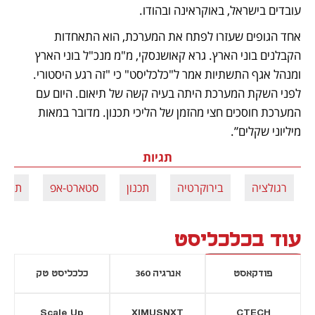
עובדים בישראל, באוקראינה ובהודו. 
אחד הגופים שעזרו לפתח את המערכת, הוא התאחדות 
הקבלנים בוני הארץ. גרא קאושנסקי, מ"מ מנכ"ל בוני הארץ 
ומנהל אגף התשתיות אמר ל"כלכליסט" כי "זה רגע היסטורי. 
לפני השקת המערכת היתה בעיה קשה של תיאום. היום עם 
המערכת חוסכים חצי מהזמן של הליכי תכנון. מדובר במאות 
מיליוני שקלים”. 
תגיות
רגולציה
בירוקרטיה
תכנון
סטארט-אפ
תשתיו
עוד בכלכליסט
פודקאסט
אנרגיה 360
כלכליסט טק
Scale Up
XIMUSNXT
CTECH