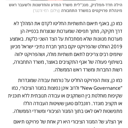
הילה חדד-חמלניק, מנכ"לית משרד המדע והחדשנות ולשעבר ראש 
מינהלת פרויקטים במשרד התחבורה
(
צילום: רמי זרנגר
)
כמו כן, באגף תיאום התשתיות החליטו לקדם את המהלך לא 
דרך חקיקה, מתוך תפיסה שמערכות שנוצרות בכפייה הן 
מערכות מנוונות שלא מסתכלות על הצד השני כלקוח. באמצע 
2019 הוחלט שהפרויקט יוקם בתוך חברת נתיבי ישראל מכיוון 
שיזמים רבים צריכים לתאם תשתיות מולה, ושהפרויקט ילווה 
בשיתוף פעולה של אגף התקציבים באוצר, משרד התחבורה, 
רשות החברות ומשרד ראש הממשלה. 
כמו כן, צוות הפרויקט החליט על נורמות עבודה שמוגדרות 
”New Governance” ולרוב אינן נפוצות במגזר הציבורי, כמו 
שקיפות מוחלטת בין השחקנים או עבודה תגובתית ללא תוכנית 
או תקציב מוגדר. רוזנבלום טוען ששיטות העבודה הללו 
מתפשטות לאט לאט בתוך המגזר הציבורי ומשרדי הממשלה.
אך הצלע של המגזר הציבורי היא רק אחת של פרויקט תיאום 