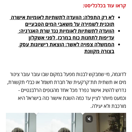
קראו עוד בכלכליסט:
לא רק התפלה: הוועדה לתשתיות לאומיות אישרה 
תוכנית לשמירה על משאבי המים הטבעיים
הוועדה לתשתיות לאומיות נגד שרת האנרגיה: 
עדיפות לתחנות כוח במרכז, לפני אשקלון
הממשלה צפויה לאשר: הוצאת רישיונות עסק 
בצורה מקוונת
לדוגמה, מי שמבקש לבנות מפעל במקום שבו עובר עובר צינור 
מים או תשתית תת־קרקעית של חברת חשמל או כבלי תקשורת, 
נדרש להשיג אישור נפרד מכל אחד מהגופים הרלבנטיים - 
וכמעט מיותר לציין עד כמה השגת אישור כזה בישראל היא 
מורכבת ולא יעילה.