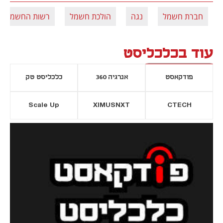
חברת חשמל
נגה
הולכת חשמל
רשות החשמל
עוד בכלכליסט
פודקאסט
אנרגיה 360
כלכליסט טק
Scale Up
XIMUSNXT
CTECH
יסייה חדשה
נפתח בכרטיסייה חדשה