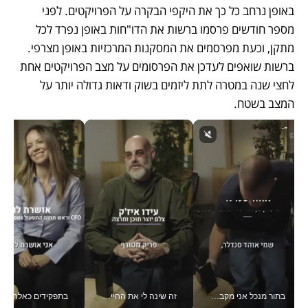
באופן נרחב כל כך את היקפי הבקרה על הפרויקטים. לפני 
מספר חודשים פרסמו ברשות את הדו"חות באופן נפרד לכל 
מתקן, וכעת מפרסמים את המסקנות המרכזיות באופן מצרפי. 
ברשות שואפים לעדכן את הפרסומים על מצב הפרויקטים אחת 
לחצי שנה במטרה לתת ליזמים בשוק ודאות גדולה יותר על 
המצב בשטח. 
בתור מנכל אני מקבל מאות החלטות ביום, וה- Galaxy Z Fold8 Ultra עוזר לי לחתוך אותן מהר יותר_v
זה שינה לי את החיים: איך עידו איז'ק הופך את הסמארטפון לכלי צילום מקצועי_v
בתפקידים כאלה אי אפשר לח