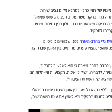
עם פתיחת דיון בבג"ץ בנוגע לטענות נגד מינויו של רואי כחלון לממלא מקום נציב שירות 
המדינה, הודיעה נציגת היועמ"שית כי נפתחה נגדו בדיקה משמעתית. הנציגה, שוש שמואלי, 
עדכנה את השופטים בתחילת הדיון כי החלה בדיקה משמעתית נגד כחלון בגין נסיבות מינויו 
בלתו לתפקיד. 
ית גלי בהרב-מיאר
ה לפני שבועיים כי ניסיונו 
המקצועי של כחלון לא מספק, וטענה למצג שווא: "נמצאו פערים מהותיים בין האופן שבו הוצג 
בתגובתה המקדמית אתמול לעתירה לבג"ץ כתבה בהרב-מיארה כי הוא לא כשיר לתפקיד, 
ונעשה "בהתבסס על תשתית עובדתית שגויה". לדבריה, "שיקולי איכות, מקצועיות ואי-תלות הם 
טיזציה של השירות הציבורי".
מנגד, רה"מ בהחלטתו בשבוע שעבר טען כי "לא נמצא כל פער בין אופן הצגת ניסיונו הניהולי 
הבכיר של כחלון לבין העובדות. לפיכך, החליט למנותו לתפקיד ולא לאמץ את עצת היועמ"שית, 