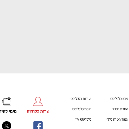
h – the gateway to Tech
You're NXT
פוטו כלכליסט
ועידות כלכליסט
המרת מט"ח
מוסף כלכליסט
שרות לקוחות
מינוי לעית
עמוד מט"ח כללי
כלכליסט TV