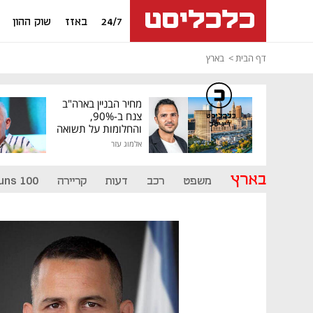
24/7
באזז
שוק ההון
דף הבית
בארץ
מחיר הבניין בארה"ב
צנח ב-90%,
כלכליסט
דיגיטל
והחלומות על תשואה
גבוהה התנפצו
אלמוג עזר
בארץ
משפט
רכב
דעות
קריירה
uns 100