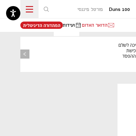
Duns 100
פורטל פיננסי
נפתח בכרטיסייה חדשה
הדואר האדום
ועידות
המהדורה הדיגיטלית
יכה לשלם
כישת
BASE: ההפסד
הרבעוני זינק ל-76