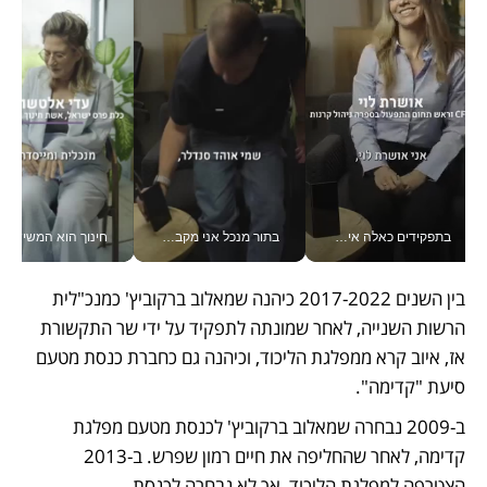
בתפקידים כאלה אי אפשר לחכות: אושרת לוי מניעה השקעות ענק מהטלפון_v
בתור מנכל אני מקבל מאות החלטות ביום, וה- Galaxy Z Fold8 Ultra עוזר לי לחתוך אותן מהר יותר_v
חינוך הוא המש
בין השנים 2017-2022 כיהנה שמאלוב ברקוביץ' כמנכ"לית 
הרשות השנייה, לאחר שמונתה לתפקיד על ידי שר התקשורת 
אז, איוב קרא ממפלגת הליכוד, וכיהנה גם כחברת כנסת מטעם 
סיעת "קדימה". 
ב-2009 נבחרה שמאלוב ברקוביץ' לכנסת מטעם מפלגת 
קדימה, לאחר שהחליפה את חיים רמון שפרש. ב-2013 
הצטרפה למפלגת הליכוד, אך לא נבחרה לכנסת. 