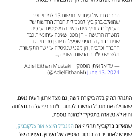
ההתנגדות של עיתונאי חדשות 13 למינוי יוליה 
שמואלב-ברקוביץ' למנכ"לית חברת החדשות של 
הערוץ:
"ברקוביץ' אינה כשירה משפטית וערכית 
למשרה הרגישה – הן מפני שאינה עיתונאית כבר 
שנים רבות, הן מפני שפעלה באופן סדרתי נגד 
החברה וכתביה, הן מפני שנפסלה ע"י שר התקשורת 
מלשמש כיו"רית הרשות השנייה,…
— עדיאל איתן מוסטקי|Adiel Eithan Mustaki 
(@AdielEithanM) 
June 13, 2024
התנהלותה קיבלה ביקורת קשה, גם מצד ארגון העיתונאים, 
שהובילה את מנכ"ל המשרד לכתוב דו"ח חריף על התנהלותה 
והיא לא נשארה בתפקיד לכהונה נוספת.
שמאלוב ברקוביץ' תחליף את 
המנכ"ל היוצא אור צלקובניק,
שפרש לאחר ירידה בנתוני הצפייה של הערוץ. העזיבה של 