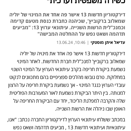
כשירה משפטית וערכית"
דירקטוריון חדשות 13 אישר פה אחד את המינוי של יוליה
שמאלוב ברקוביץ', שכיהנה כחברת כנסת מטעם קדימה
וכמנכ"לית הרשות השנייה. עיתונאי ערוץ 13: "מביעים
תדהמה ושאט נפש על ההחלטה המבישה"
עדיאל איתן מוסטקי
|
10:46, 13.06.24
מאמר קניות
מאמר קניות
דירקטוריון חדשות 13 אישר פה אחד את מינויה של יוליה 
נפתח בכרטיסייה חדשה
שמאלוב ברקוביץ' למנכ"לית חברת החדשות. לאחר המינוי 
נשמעת ביקורת חריפה בקרב עיתונאי הערוץ על המינוי השנוי 
במחלוקת. טרם גובשו מהלכים ספציפיים בהם מתכוונים לנקוט 
עובדי הערוץ כנגד המינוי - אך נשמעת ביקורת חריפה על הרצון 
למנותה. בין היתר הביקורת נשמעת לאור המעורבות הפוליטית 
שלה והקרבה למפלגת הליכוד, יחד עם הביקורת החריפה על 
האופן שבו ניהלה את הרשות השנייה.
במכתב ששלחו עיתונאי הערוץ לדירקטוריון החברה נכתב: "אנו, 
עיתונאיות ועיתונאי חדשות 13 , מביעים תדהמה ושאט נפש 