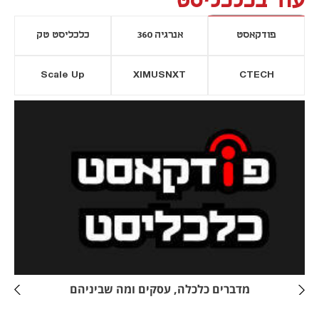
עוד בכלכליסט
פודקאסט
אנרגיה 360
כלכליסט טק
Scale Up
XIMUSNXT
CTECH
יסייה חדשה
נפתח בכרטיסייה חדשה
מדברים כלכלה, עסקים ומה שביניהם