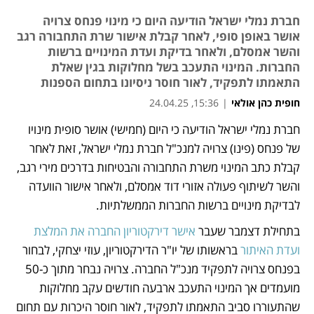
חברת נמלי ישראל הודיעה היום כי מינוי פנחס צרויה
אושר באופן סופי, לאחר קבלת אישור שרת התחבורה רגב
והשר אמסלם, ולאחר בדיקת ועדת המינויים ברשות
החברות. המינוי התעכב בשל מחלוקות בגין שאלת
התאמתו לתפקיד, לאור חוסר ניסיונו בתחום הספנות
חופית כהן אולאי
|
15:36, 24.04.25
חברת נמלי ישראל הודיעה כי היום (חמישי) אושר סופית מינויו 
נפתח בכרטיסייה חדשה
של פנחס (פינו) צרויה למנכ"ל חברת נמלי ישראל, זאת לאחר 
קבלת כתב המינוי משרת התחבורה והבטיחות בדרכים מירי רגב, 
והשר לשיתוף פעולה אזורי דוד אמסלם, ולאחר אישור הוועדה 
לבדיקת מינויים ברשות החברות הממשלתיות.
בתחילת דצמבר שעבר 
אישר דירקטוריון החברה את המלצת 
ועדת האיתור
 בראשותו של יו"ר הדירקטוריון, עוזי יצחקי, לבחור 
בפנחס צרויה לתפקיד מנכ"ל החברה. צרויה נבחר מתוך כ-50 
מועמדים אך המינוי התעכב ארבעה חודשים עקב מחלוקות 
שהתעוררו סביב התאמתו לתפקיד, לאור חוסר היכרות עם תחום 