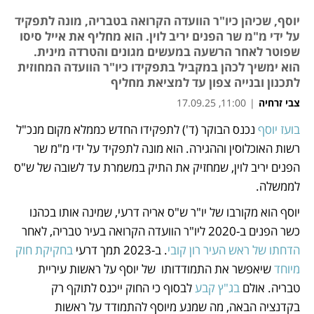
יוסף, שכיהן כיו"ר הוועדה הקרואה בטבריה, מונה לתפקיד
על ידי מ"מ שר הפנים יריב לוין. הוא מחליף את אייל סיסו
שפוטר לאחר הרשעה במעשים מגונים והטרדה מינית.
הוא ימשיך לכהן במקביל בתפקידו כיו"ר הוועדה המחוזית
לתכנון ובנייה צפון עד למציאת מחליף
צבי זרחיה
|
11:00, 17.09.25
בועז יוסף
 נכנס הבוקר (ד') לתפקידו החדש כממלא מקום מנכ"ל 
נפתח בכרטיסייה חדשה
נפתח בכרטיסייה חדשה
נפתח בכרטיסייה חדשה
נפתח בכרטיסייה חדשה
נפתח בכרטיסייה חדשה
נפתח בכרטיסייה חדשה
נפתח בכרטיסייה חדשה
נפתח בכרטיסייה חדשה
נפתח בכרטיסייה חדשה
רשות האוכלוסין וההגירה. הוא מונה לתפקיד על ידי מ"מ שר 
הפנים יריב לוין, שמחזיק את התיק במשמרת עד לשובה של ש"ס 
לממשלה. 
יוסף הוא מקורבו של יו"ר ש"ס אריה דרעי, שמינה אותו בכהנו 
כשר הפנים ב-2020 ליו"ר הוועדה הקרואה בעיר טבריה, לאחר 
הדחתו של ראש העיר רון קובי
. ב-2023 תמך דרעי 
בחקיקת חוק 
מיוחד
 שיאפשר את התמודדותו  של יוסף על ראשות עיריית 
טבריה. אולם 
בג"ץ קבע
 לבסוף כי החוק ייכנס לתוקף רק 
בקדנציה הבאה, מה שמנע מיוסף להתמודד על ראשות 