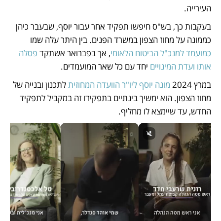
העירייה. 
בעקבות כך, בש"ס חיפשו תפקיד אחר עבור יוסף, שבעבר כיהן 
כממונה על מחוז הצפון במשרד הפנים. בין היתר עלה שמו 
כמועמד למנכ"ל הביטוח הלאומי
, אך בפברואר אשתקד 
פסלה 
אותו ועדת המינויים
 יחד עם כל שאר המועמדים. 
במרץ 2024 
מונה יוסף ליו"ר הוועדה המחוזית
 לתכנון ובנייה של 
מחוז הצפון. הוא ימשיך בינתיים בתפקידו זה במקביל לתפקיד 
החדש, עד שיימצא לו מחליף.  