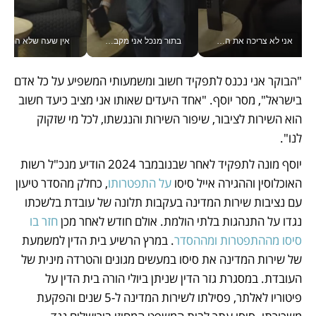
אני לא צריכה את המשרד: רונית שרעבי-חדד מנהלת ארגון של 30000 עובדים מכל מקום_v
בתור מנכל אני מקבל מאות החלטות ביום, וה- Galaxy Z Fold8 Ultra עוזר לי לחתוך אותן מהר יותר_v
אין שעה שלא התעסקתי במשבר - טל אלכסנדרוביץ’ שגב מנהלת משברים
"הבוקר אני נכנס לתפקיד חשוב ומשמעותי המשפיע על כל אדם 
בישראל", מסר יוסף. "אחד היעדים שאותו אני מציב כיעד חשוב 
הוא השירות לציבור, שיפור השירות והנגשתו, לכל מי שזקוק 
לנו".
יוסף מונה לתפקיד לאחר שבנובמבר 2024 הודיע מנכ"ל רשות 
האוכלוסין וההגירה אייל סיסו 
על התפטרותו
, כחלק מהסדר טיעון 
עם נציבות שירות המדינה בעקבות תלונה של עובדת בלשכתו 
נגדו על התנהגות בלתי הולמת. אולם חודש לאחר מכן 
חזר בו 
סיסו מההתפטרות ומההסדר
. במרץ הרשיע בית הדין למשמעת 
של שירות המדינה את סיסו במעשים מגונים והטרדה מינית של 
העובדת. במסגרת גזר הדין שניתן ביולי הורה בית הדין על 
פיטוריו לאלתר, פסילתו לשירות המדינה ל-5 שנים והפקעת 