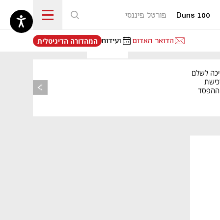
Duns 100
פורטל פיננסי
נפתח בכרטיסייה חדשה
הדואר האדום
ועידות
המהדורה הדיגיטלית
יכה לשלם
כישת
BASE: ההפסד
הרבעוני זינק ל-76