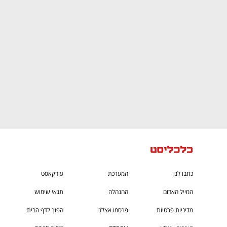
CTech – the
הבית של ההייטק הישראלי
כתבו לנו
המערכת
פודקאסט
המייל האדום
ההנהלה
תנאי שימוש
מדיניות פרטיות
פרסמו אצלנו
הפוך לדף הבית