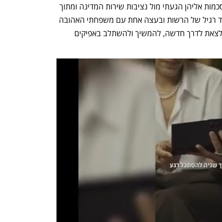
במכתב לעובדים כתב עוד סיסו: "לאחר הסכמות אליהן הגעתי מול נציבות שירות המדינה ומתוך 
תחושת אחריות וכן חשיבות להמשך תפקוד רגיל של הרשות ובעצה אחת עם משפחתי האהובה 
החלטתי שהגיעה העת לממש את כוונתי לצאת לדרך חדשה, להמשיך ולהשתלב באפיקים 