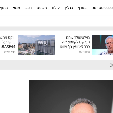
כלכליסט-טק
בארץ
נדל"ן
עולם
משפט
רכב
פנאי
מוסף
באלטשולר שחם
וויקס ממש
מפיקים לקחים: "זה
ביוקר על ר
כבר לא 'וואן מן' שואו
44
של גילעד"
אלמוג עזר
סופי שולמן
מיליון דולר
D