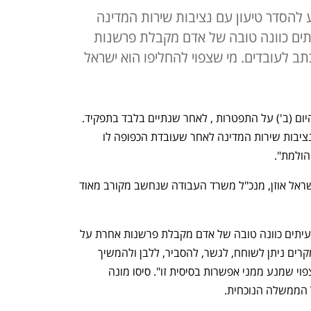
 להסדר טיעון עם נציבות שירות המדינה
תים כוונה טובה של אדם מקבלת פרשנות
ב לעובדים. מי שצפוי להחליפו הוא ישראל
, הודיע היום (ב') על התפטרות , לאחר שנתיים בלבד בתפקיד. 
זאת, במסגרת הסדר טיעון אליו הגיע עם נציבות שירות המדינה לאחר שעובדת הכפופה לו 
ולמת". 
מי שצפוי להחליף את סיסו בתפקיד הוא ישראל אוזן, מנכ"ל משרד העבודה שנחשב מקורב מאוד 
במכתב ששלח לעובדים הסביר סיסו כי "לעיתים כוונה טובה של אדם מקבלת פרשנות אחרת על 
ידי אדם אחר ונתפסת באור אחר. ברוב המקרים ניתן לשוחח, לגשר, להסביר, ללבן ולהמשיך 
הלאה. לצערי נקלעתי למצב אחר ובלתי צפוי שמנע ממני אפשרות בסיסית זו". סיסו מונה 