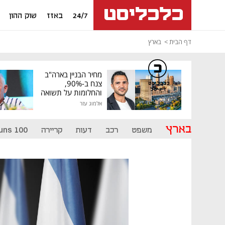
24/7
באזז
שוק ההון
דף הבית
בארץ
מחיר הבניין בארה"ב
צנח ב-90%,
כלכליסט
דיגיטל
והחלומות על תשואה
גבוהה התנפצו
אלמוג עזר
בארץ
משפט
רכב
דעות
קריירה
uns 100