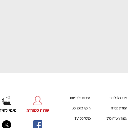
ענף במתח גבוה
מדברים כלכלה, עסקים ומה שב
פוטו כלכליסט
ועידות כלכליסט
המרת מט"ח
מוסף כלכליסט
שרות לקוחות
מינוי לעית
עמוד מט"ח כללי
כלכליסט TV