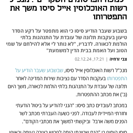
רשות האוכלוסין אייל סיסו משך את
התפטרותו
בשבוע שעבר הודיע סיסו כי הוא מתפטר על רקע הסדר
טיעון בעקבות תלונה של עובדת על התנהגות בלתי
הולמת לכאורה. לדבריו, "לא נותר לי אלא להילחם על שמי
הטוב ועל האמת בבית הדין למשמעת"
צבי זרחיה
|
17:21, 02.12.24
מנכ"ל רשות האוכלוסין אייל סיסו, 
שבשבוע שעבר הודיע על 
נפתח בכרטיסייה חדשה
התפטרותו 
בעקבות הסדר עם נציבות שירות המדינה לאחר 
תלונה של עובדת על התנהגות בלתי הולמת לכאורה, משך היום 
(ב') את מכתב ההתפטרות.
במכתב לעובדים כתב סיסו: "הנני להודיע על ביטול הודעתי 
וחזרתי המיידית לעבודה. לפני כשעה העברתי מכתב לשר 
הפנים משה ארבל  וביקשתי למשוך את מכתבי הקודם".
סיסו הוסיף כי "הגם שכוונתי היתה לפרוש בצורה נעימה ובאופן 