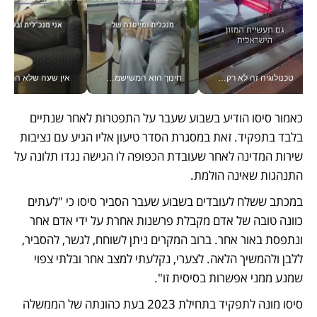
טכנולוגיה זה לא רק בהייטק: גם תעשיית המזון הישראלית מאמצת כלי AI, אוטומציה וניתוח דאטה בזמן אמת
חינוך הוא המשישמה של החיים שלי - V
אין שעה שלא התעסקתי במשבר - טל אלכסנדרוביץ’ שגב מנהלת משברים
כאמור סיסו הודיע בשבוע שעבר על התפטרות לאחר שנתיים 
בלבד בתפקיד. זאת במסגרת הסדר טיעון אליו הגיע עם נציבות 
שירות המדינה לאחר שעובדת הכפופה לו הגישה נגדו תלונה על 
התנהגות שאינה הולמת.
במכתב ששלח לעובדים בשבוע שעבר הסביר סיסו כי "לעתים 
כוונה טובה של אדם מקבלת פרשנות אחרת על ידי אדם אחר 
ונתפסת באור אחר. ברוב המקרים ניתן לשוחח, לגשר, להסביר, 
ללבן ולהמשיך הלאה. לצערי, נקלעתי למצב אחר ובלתי צפוי 
שמנע ממני אפשרות בסיסית זו". 
סיסו מונה לתפקיד בתחילת 2023 בעת כהונתה של הממשלה 