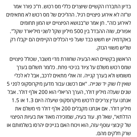
בדיון התבררו הקשיים שיוצרים כללי מס רכוש. ח"כ פורר אמר 
ש"זה לא אירוע פיצויים רגיל. ההליכים של מס רכוש לא מתאימים 
לאירוע כזה". חן אמר ש"בנושא הפיצויים יש המון תחומים 
אפורים, שזה ההבדל בין 500 מיליון שקל לשני מיליארד שקל". 
באקדמיה יש חשש כבד שעל פי הכללים הקיימים הם יקבלו רק 
שליש משווי הנזק.
הראשון בקשיים הוא הבעיה שחוזרת מדי משבר, שכולל פיצויים 
שמס רכוש משלם על ציוד בניכוי פחת. כלומר תשלום בערך 
משומש ולא בערך קנייה. זה אולי מתאים לרכב, אבל לא לכלי 
שאין לו שוק יד שנייה. "אם רכשנו עבור מדען מיקרוסקופ לפני 5 
שנים שעלה מיליון דולר, הערך הריאלי הוא 200 אלף דולר. אבל 
אנחנו עדין צריכים לרכוש מיקרוסקופ שיעלה היום 1.3 או 1.5 
מיליון דולר. אם אנחנו מקבלים 200 אלף דולר מי משלם את 
הדלתא", שאל חן. עוד בעיה, שמזכירה מאוד את בעיות הפיצוי 
של קיבוצי עוטף עזה, הוא ויכוח האם בניינים יהרסו בשלמותם או 
שרק חלקים מהם.