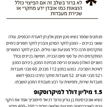
מנתונים שמסר נשיא מכון ויצמן אלון חן לוועדת הכספים, עולה 
ששני בניינים – המכון לחקר הסרטן והבניין לחקר חומרים כימיים 
מתקדמים חרבו כליל מפגיעת שני טילים. הבניין לחקר החומרים 
המתקדמים היה על סוף סיום הבנייה. חמישה בניינים (כולל 
השניים האלה) טעונים הריסה מבחינת המכון, ביניהם המכון 
לאיכות הסביבה. נפגעו במכון 112 מבנים, 60 מבני מעבדות 
ו־52 מבני מגורים. 52 מעבדות מחקר נחרבו בנוסף לשש 
מעבדות שירות, וחמישית עד רבע מעבודת המכון הושבתו.
1.5 מיליון דולר למיקרוסקופ
נשיא אוניברסיטת בן גוריון פרופ' דניאל חיימוביץ' אמד את היקף 
הנזק לאוניברסיטה מפגיעת שלושה טילים ב־200–400 מיליון 