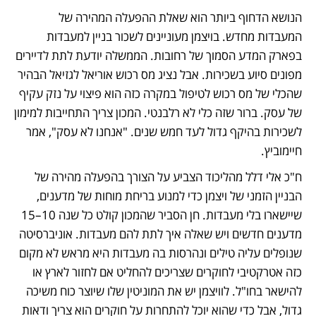
הנושא הדחוף ביותר הוא שאלת ההפעלה המהירה של 
המעבדות מחדש. בויצמן מעוניינים לשכור בניין למעבדות 
בפארק המדע הסמוך של רחובות. הממשלה יודעת לתת לדיירים 
מפונים סיוע בשכירות. אבל נציג מס רכוש אוריאל לגזיאל הבהיר 
שהכלי של מס רכוש לטיפול במקרה כזה הוא פיצוי על נזק עקיף 
של עסק. ברור שזה כלי לא רלבנטי. המכון צריך התחייבות למימון 
לשכירות בהיקף גדול לעד חמש שנים. "אנחנו לא עסק", אמר 
חיימוביץ.
ח"כ אלי דלל מהליכוד הצביע על הצורך בהפעלה מהירה של 
הבניין הזמני של ויצמן כדי למנוע בריחת מוחות של מדענים, 
שיישארו בלי מעבדות. חן הסביר שהמכון קולט כל שנה 10–15 
מדענים חדשים ויש שאלה איך לתת להם מעבדות. אוניברסיטה 
שנופלים עליה טילים ונהרסות בה מעבדות היא מראש לא מקום 
כזה אטרקטיבי לחוקרים שצריכים להחליט אם לחזור לארץ או 
להישאר בחו"ל. לוויצמן יש את המוניטין שלו שיוצר כוח משיכה 
גדול, אבל כדי שהוא יוכל להתחרות על חוקרים הוא צריך ודאות 