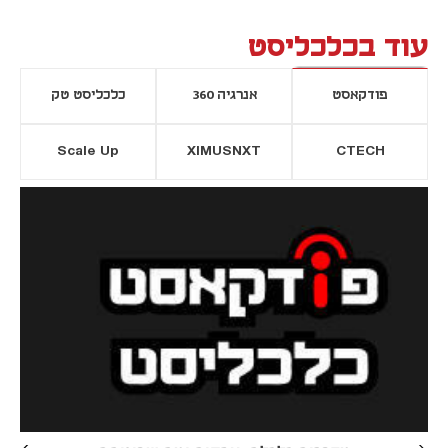
עוד בכלכליסט
פודקאסט
אנרגיה 360
כלכליסט טק
Scale Up
XIMUSNXT
CTECH
יסייה חדשה
נפתח בכרטיסייה חדשה