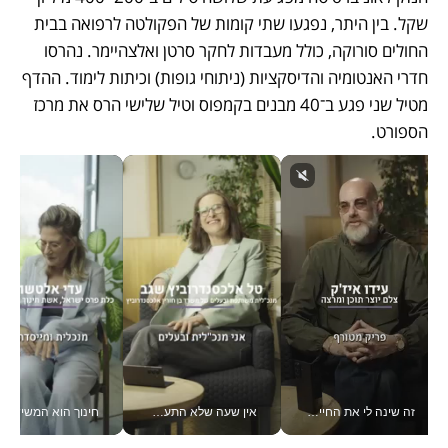
שקל. בין היתר, נפגעו שתי קומות של הפקולטה לרפואה בבית 
החולים סורוקה, כולל מעבדות לחקר סרטן ואלצהיימר. נהרסו 
חדרי האנטומיה והדיסקציות (ניתוחי גופות) וכיתות לימוד. ההדף 
מטיל שני פגע ב־40 מבנים בקמפוס וטיל שלישי הרס את מרכז 
הספורט.
זה שינה לי את החיים: איך עידו איז'ק הופך את הסמארטפון לכלי צילום מקצועי_v
אין שעה שלא התעסקתי במשבר - טל אלכסנדרוביץ’ שגב מנהלת משברים תקשורתיים מכל מקום עם ה- Galaxy Z Fold8 Ultra שלה_v
חינוך הוא המש