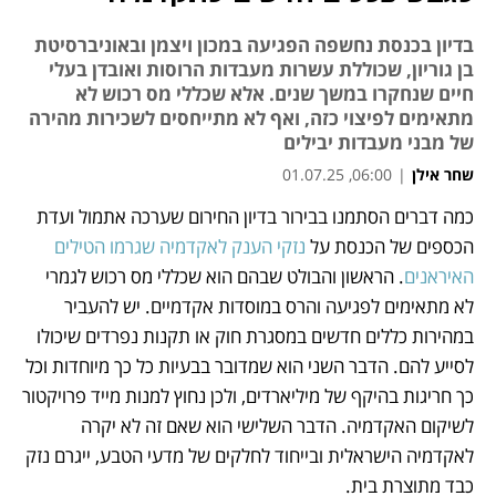
בדיון בכנסת נחשפה הפגיעה במכון ויצמן ובאוניברסיטת
בן גוריון, שכוללת עשרות מעבדות הרוסות ואובדן בעלי
חיים שנחקרו במשך שנים. אלא שכללי מס רכוש לא
מתאימים לפיצוי כזה, ואף לא מתייחסים לשכירות מהירה
של מבני מעבדות יבילים
שחר אילן
|
06:00, 01.07.25
כמה דברים הסתמנו בבירור בדיון החירום שערכה אתמול ועדת 
נפתח בכרטיסייה חדשה
הכספים של הכנסת על 
נזקי הענק לאקדמיה שגרמו הטילים 
האיראנים
. הראשון והבולט שבהם הוא שכללי מס רכוש לגמרי 
לא מתאימים לפגיעה והרס במוסדות אקדמיים. יש להעביר 
במהירות כללים חדשים במסגרת חוק או תקנות נפרדים שיכולו 
לסייע להם. הדבר השני הוא שמדובר בבעיות כל כך מיוחדות וכל 
כך חריגות בהיקף של מיליארדים, ולכן נחוץ למנות מייד פרויקטור 
לשיקום האקדמיה. הדבר השלישי הוא שאם זה לא יקרה 
לאקדמיה הישראלית ובייחוד לחלקים של מדעי הטבע, ייגרם נזק 
כבד מתוצרת בית.