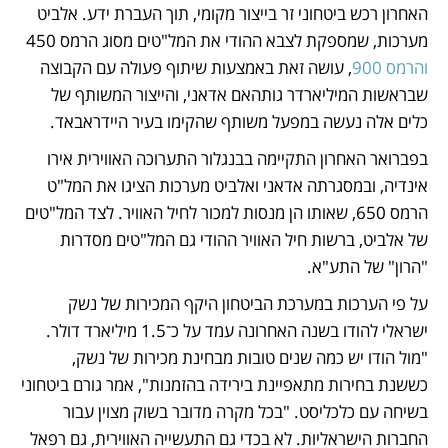
האחרון רכש ביטחוני זר בייצור מקומי, תוך העברת ידע. אלביט 
מערכות, שמספקת לצבא ההודי את המל"טים מסוג הרמס 450 
והרמס 900
, עושה זאת באמצעות שיתוף פעולה עם הקבוצה 
שבראשות המיליארדר גותהאם אדאני, והייצור המשותף של 
כלים אלה נעשה במפעל משותף שהקימו בעיר היידראבאד.
בפברואר האחרון התקיימה בבנגלור התערוכה האווירית אירו 
אינדיה, ובמסגרתה אדאני ואלביט מערכות הציגו את המל"ט 
הרמס 650, שאותו הן מנסות למכור לחיל האוויר. לצד המל"טים 
של אלביט, ברשות חיל האוויר ההודי גם המל"טים מסדרות 
"הרון" של התע"א.
על פי הערכות במערכת הביטחון היקף המכירות של נשק 
ישראלי להודו בשנה האחרונה עמד על כ־1.5 מיליארד דולר. 
"מול הודו יש כמה שנים טובות מבחינת מכירות של נשק, 
כששנת בחירות מתאפיינת בירידה בהזמנות", אמר גורם ביטחוני 
בשיחה עם כלכליסט. "בכל מקרה מדובר בשוק מצוין עבור 
החברות הישראליות. לא בכדי גם התעשייה האווירית, גם רפאל 