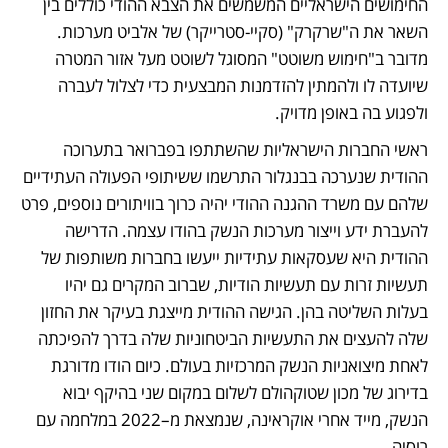
החימושים הישראליים המשמשים את הצבא ההודי כוללים בין 
השאר את ה"שרקרק" (סקיי-סטרייקר) של אלביט מערכות. 
מדובר ב"חימוש משוטט" המסוגל לשוטט מעל אזור המטרה 
שיועדה לו ולהמתין להזדמנות המבצעית כדי לצלול לעברה 
ולפגוע בה באופן מדויק.
ראשי החברות הישראליות שהשתתפו בפברואר בתערוכה 
ההודית שנערכה בבנגלור התרשמו ששיתופי הפעולה העתידיים 
שלהם עם משרד ההגנה ההודי יהיה כרוך בוויתורים נוספים, פרט 
להעברת ידע וייצור מערכות הנשק בהודו עצמה. הדרישה 
ההודית היא שעסקאות עתידיות ייעשו בחברות משותפות של 
תעשיות זרות עם תעשיות הודיות, שברוב המקרים גם יהיו 
בעלות השליטה בהן. הגישה ההודית מייצגת בעיקר את החזון 
שלה להעצים את התעשיות הביטחוניות שלה בדרך להפיכתה 
לאחת מיצואניות הנשק המרכזיות בעולם. כיום הודו מדורגת 
בדירוג של מכון שטוקהולם לשלום במקום שני בהיקף יבוא 
הנשק, מייד אחרי אוקראינה, שנמצאת מ–2022 במלחמה עם 
רוסיה.