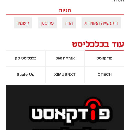
תגיות
התעשייה האווירית
הודו
פקיסטן
קשמיר
עוד בכלכליסט
פודקאסט
אנרגיה 360
כלכליסט טק
Scale Up
XIMUSNXT
CTECH
יסייה חדשה
נפתח בכרטיסייה חדשה