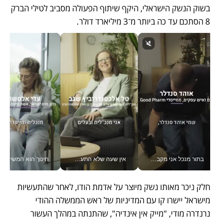
בשוק הנשק הישראלי, היקף שיתוף הפעולה מסביב לטילי הברק 
8 הסתכם עד כה ביותר מ־3 מיליארד דולר.
בתור מנכל אני מקבל מאות החלטות ביום, וה- Galaxy Z Fold8 Ultra עוזר לי לחתוך אותן מהר יותר_v
אין שעה שלא התעסקתי במשבר - טל אלכסנדרוביץ’ שגב מנהלת משברים תקשורתיים מכל מקום עם ה- Galaxy Z Fold8 Ultra שלה_v
חינוך הוא המש
חלק ניכר מאותו נשק מיוצר על אדמת הודו, לאחר שהתעשיות 
מישראל יישרו קו עם המדיניות של ראש הממשלה ההודי 
נרנדרה מודי, "מייק אין אינדיה", שהתנתה במהלך העשור 