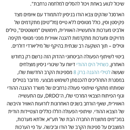
שיכול לגווע באחת ויכול להסלים למלחמה נרחבת".
הארסנל שהקים צבא הודו בניסיון להתמודד עם איומים מצד 
פקיסטן וסין, כולל מטוסים ללא טייס (מל"טים) מתקדמים של 
אלביט מערכות והתעשייה האווירית, חימושים "משוטטים", טילים 
מדויקים ומערכות מתקדמות להגנה אווירית מפני מטוסי תקיפה 
וטילים – תוך השקעה רב שנתית בהיקף של מיליארדי דולרים. 
ביטוי לשיתוף הפעולה הביטחוני ההדוק הזה נרשם רק בחודש 
האחרון, 
כשחיל הים ההודי
 דיווח על שיגורי ניסיון מוצלחים 
שעשה 
לטילי ההגנה ברק 8
 מספינות הקרב החדשות שלו, 
במסגרת התהליכים להכנסתן לשימוש מבצעי. מדובר בטילים 
שפותחו מתוקף שיתופי פעולה נרחבים של משרד ההגנה ההודי 
וגוף הפיתוח הצבאי המרכזי שלו, ה־DRDO, עם התעשייה 
האווירית, שאף הורחב בשנים האחרונות לזרועות האוויר והיבשה 
של הצבא ההודי. שיתופי הפעולה הללו כוללים הצטיידות הודית 
במכ"מים מתוצרת החברה הבת של תע"א, אלתא מערכות, 
המוצבים על ספינות הקרב של הודו וביבשה. על פי הערכות 