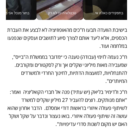
בתפקידים כאלה אי אפשר לחכות: אושרת לוי מניעה השקעות ענק מהטלפון_v
טכנולוגיה זה לא רק בהייטק: גם תעשיית המזון הישראלית מאמצת כלי AI, אוטומציה וניתוח דאטה בזמן אמת
בתור מנכל אני מקבל מאות הח
בישיבת הוועדה תבעו ח"כים מהאופוזיציה לא לבצע את העברת 
הכספים, אלא ליעד אותם לצורך סיוע לתושבים ועסקים שנפגעו 
במלחמה ועוד. 
ח"כ נעמה לזימי (עבודה) טענה כי ״מדובר בממשלת ה"בייס", 
שמעבירה מאות מיליוני שקלים אך ורק לסקטורים ומקורבים. 
להתנחלויות, למועצות הדתיות, לחינוך החרדי ולמשרדים 
המיותרים".  
ח"כ ולדימיר בליאק (יש עתיד) פנה אל חברי הקואליציה  ואמר: 
"אתם מנותקים. רוצים להעביר 27 מיליון שקלים למשרד 
לשיתוף פעולה איזורי בראשות דודי אמסלם.  הדבר אחרון שהוא 
עושה זה שיתוף פעולה איזורי. בואו נעצור ונדבר על שקל ושקל 
האם יש מקום לשנות סדרי עדיפויות".