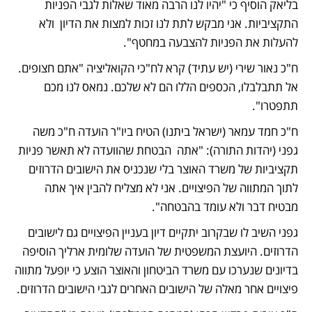
בליאק הוסיף כי "יהיו לנו הרבה מאוד שאלות לגבי הפניות 
התקציביות. אני מבקש לתת לנו זכות למצות את הדיון  ולא 
להעלות את הפניות להצבעה במחטף".
ח"כ נאור שירי (יש עתיד) קרא לח"כי הקואליציה "אתם חצופים. 
אל תתבלבלו, הכספים הללו הם לא שלכם. נמאס לנו מכם 
תתפטרו". 
ח"כ חמד עמאר (ישראל ביתנו) הטיח ביו"ר הועדה ח"כ משה 
גפני (יהדות התורה): "אתה  הבטחת שהוועדה לא תאשר פניות 
תקציביות של משרד האוצר בלי שנכניס את הישובים הדרוזים 
לתוך המתווה של הפיצויים. אני לא מצליח להבין איך אתה 
מבטיח דבר ולא עומד בהבטחה".
גפני השיב לו שבקרוב יתקיים דיון בעניין הפיצויים גם לישובים 
הדרוזים. היועצת המשפטית של הועדה שלומית ארליך הוסיפה 
בדיונים שנערכו עם משרד הביטחון והאוצר הוצע כי יופעל מתווה 
פיצויים אחר מאלה של הישובים האחרים לגבי הישובים הדרוזים.  