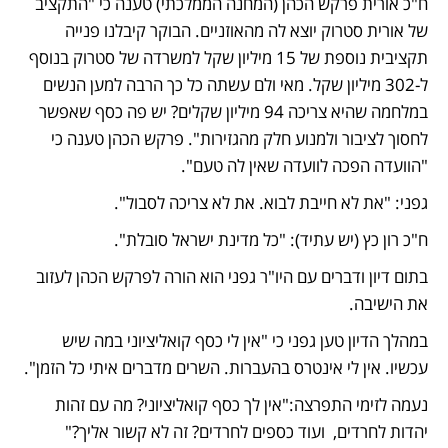
ח"כ אורית פרקש הכהן (המחנה הממלכתי) טענה כי "התקציב 
של אורית סטרוק יוצא לה מהאוזניים. הבוקר קיבלנו פנייה 
תקציבית נוספת של 15 מיליון שקל למשרדה של סטרוק בנוסף 
ל-302 מיליון שקל. מאי ולם עשתה כל כך הרבה למען הנשים 
במלחמה שהיא צריכה 94 מיליון שקלים? יש פה כסף שאפשר 
לחסוך לציבור ולמנוע חלק מהגזירות". פרקש הכהן טענה כי 
"הוועדה הפכה לוועדה שאין לה טעם". 
גפני: "את לא חייבת לבוא. את לא צריכה לסבול".
ח"כ רון כץ (יש עתיד): "כל מדינת ישראל סובלת". 
בתום דיון ודברים עם היו"ר גפני הוא הורה לפרקש הכהן לעזוב 
את הישיבה.  
במהלך הדיון טען גפני כי "אין לי כסף קואליציוני במה שיש 
עכשיו. אין לי אינטרס בהעברות. השרים מדברים איתי כל הזמן".  
נעמה לזימי התפרצה:"אין לך כסף קואליציוני? מה עם זהות 
יהדות לחרדים,  ועוד כספים לחרדים? זה לא קשור אליך?" 