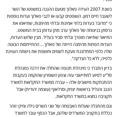
בשנת 2007 העידה פאלוך מטעם ההגנה במשפטו של השר 
לשעבר חיים רמון. השופטים קבעו אז לגבי פאלוך ועדות נוספות 
כי "מדובר בעדות בלתי אמינות ובלתי מהימנות, שתיאמו את 
גרסתן בניצוחה של פאלוך ערב מתן עדותן בבית המשפט. 
התיאור שתיארו מופרך ובלתי סביר בעליל. מבין שלוש העדות, 
העדות הפחות מהימנה הייתה של פאלוך... ההתייחסות הבוטה 
שלה כלפי המתלוננת זועקת לשמים וחושפת את גישתה העוינת 
כלפיה, ללא כל הצדקה".
בדיון התברר כי מינהלת תנופה שהחלה את דרכה כמנהלת 
סל"ע לסיוע למתיישבי עזה וצפון השומרון שהוקמה בעקבות 
ההתנתקות מישובים אלה – עברה ממשרד החקלאות למשרד 
הנגב והגליל בראשות יצחק וסרלאוף (עוצמה יהודית) אבל 
תקציבה נמצא במשרד החקלאות. 
וגם מהתגלה שעלות האבטחה של שני השרים גילה ומיקי זוהר 
נכללת בתקציב המשרדים שלהם, אבל הכסף עובר למשרד 