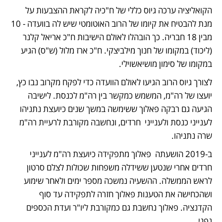
הקואליציה ערכה גיוס כללי של ח"כיה לקראת ההצבעות על 
מנת להבטיח את קיומו של הרוב האוטומטי שיש לה בוועדה - 10 
מבין 18 חבריה. כך הובהלו לאולם הישיבות ח"כ אריאל קלנר 
(ליכוד) במקומו של חנוך מילביצקי. ח"כ ארז מלול (ש"ס) הגיע 
במקומו של סימון מושיאשוילי. 
לצורך גיוס הרוב הגיעו לאולם הוועדה כדי לפקח מקרוב נבו כץ, 
יועצו של רה"מ, המשמש כמקשר בין רה"מ לכנסת. לישיבה 
הגיעה גם רבקה פאלוך ששימשה במשך שנים כיועצת נתניהו 
לענייני כנסת ולענייני  חרדים, ונחשבה מקורבת לרעיית רה"מ 
שרה נתניהו. 
ב-2019 הושעתה  פאלוך מתפקידה כיועצת רה"מ לענייני 
חרדים אחרי שנטען ששידלה משפחות שכולות לצלם סרטון 
לראש הממשלה. ההשעיה נמשכה מספר ימים ולאחר שימוע 
ושהכחישה את הטענות פאלוך חזרה לתפקידה עד סוף 
הקדנציה. פאלוך נחשבת גם כמקורבת ליו"ר ועדת הכספים 
גפני. 