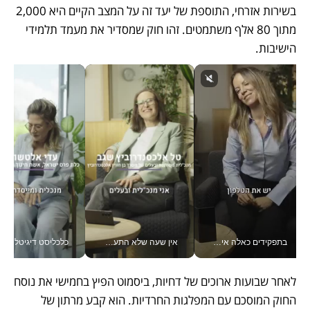
בשירות אזרחי, התוספת של יעד זה על המצב הקיים היא 2,000 
מתוך 80 אלף משתמטים. זהו חוק שמסדיר את מעמד תלמידי 
הישיבות.
בתפקידים כאלה אי אפשר לחכות: אושרת לוי מניעה השקעות ענק מהטלפון_v
אין שעה שלא התעסקתי במשבר - טל אלכסנדרוביץ’ שגב מנהלת משברים תקשורתיים מכל מקום עם ה- Galaxy Z Fold8 Ultra שלה_v
כלכליסט דיגיטל
לאחר שבועות ארוכים של דחיות, ביסמוט הפיץ בחמישי את נוסח 
החוק המוסכם עם המפלגות החרדיות. הוא קבע מרתון של 