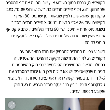
הקואליציה, פרסם בסוף השבוע ציוץ שבו התווה את דף המסרים 
של החוק. "23 אלף חיילים חרדים בתוך שלוש וחצי שנים", כתב 
פוקס תוך שהוא שוכח לציין שבאותו זמן ישתמטו 80 האלף 
הקיימים ועוד 26 אלף חדשים. "3,000 חיילים חרדים בסדיר 
בשנת גיוס אחת = חיסכון של 60 גדודי מילואים", כתב פוקס אף 
על פי שאין שום מכסה של חרדים שילכו לקרבי או לתפקידים 
תומכי לחימה.
השבוע צפויים החרדים להפסיק את חרם ההצבעות עם 
הקואליציה. לאור התחדשות חקיקת ההפיכה המשטרית זה 
בהחלט מדאיג. התחשיבים הפוליטיים לגבי חוק ההשתמטות 
מניחים שלקואליציה יש 68 קולות ולכן היא יכולה להסתדר עם 
7-6 מורדים. בפועל קשה לראות את נציג חסידות גור ח"כ יצחק 
גולדקנופף ונציג ויז'ניץ ח"כ יעקב טסלר מצביעים בעד חוק 
שקובע מכסות ויעדים.