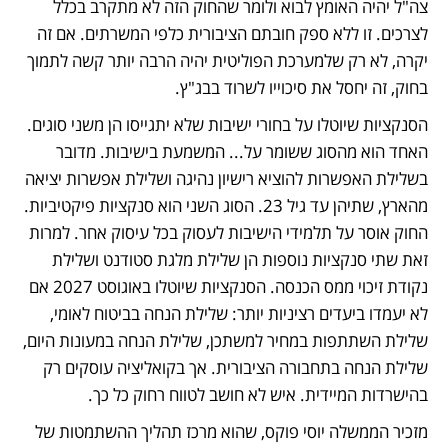
צה"ל יהיה האומץ לבוא ולומר שהחוק הזה לא מתקרב בכלל 
לצרכים. זו ללא ספק חובתם הציבורית כלפי המשרתים. אם זה 
יקרה, לא רק שלמערכת הפוליטית יהיה הרבה יותר קשה לתמוך 
בחוק, זה יחסל את סיכוייו לשרוד בבג"ץ.
הסנקציות שיוטלו על בחורי ישיבות שלא יתגייסו הן משני סוגים. 
האחד הוא מהסוג ששומר על... המשמעת בישיבות. מדובר 
בשלילת האפשרות להוציא רישיון נהיגה ושלילת אפשרות יציאה 
מהארץ, שתיהן עד גיל 23. הסוג השני הוא סנקציות פיקטיביות. 
החוק אוסר על תלמידי הישיבות לעסוק בכל עיסוק אחר. למרות 
זאת שתי סנקציות נוספות הן שלילת מלגת סטודנט ושלילת 
נקודת זיכוי ממס הכנסה. הסנקציות שיוטלו באוגוסט 2027 אם 
לא יעמדו ביעדים רציניות יותר: שלילת הנחה בביטוח לאומי, 
שלילת השתתפות במחיר למשתכן, שלילת הנחה במעונות היום, 
שלילת הנחה בתחבורה הציבורית. אך בקואליציה עוסקים רק 
בהישרדות המיידית. איש לא חושב לטווח רחוק כל כך.
מזכיר הממשלה יוסי פוקס, שהוא מרכז תהליך ההשתמטות של 