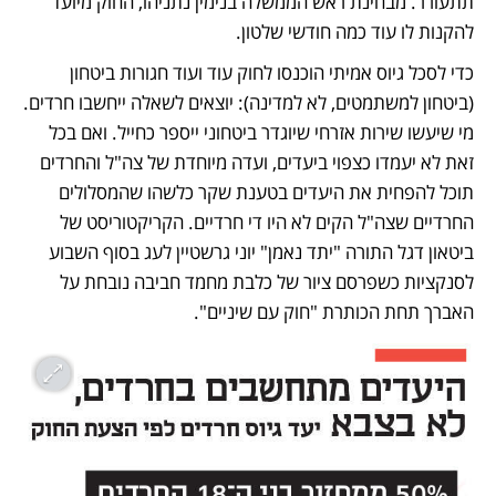
תתעורר. מבחינת ראש הממשלה בנימין נתניהו, החוק מיועד 
להקנות לו עוד כמה חודשי שלטון.
כדי לסכל גיוס אמיתי הוכנסו לחוק עוד ועוד חגורות ביטחון 
(ביטחון למשתמטים, לא למדינה): יוצאים לשאלה ייחשבו חרדים. 
מי שיעשו שירות אזרחי שיוגדר ביטחוני ייספר כחייל. ואם בכל 
זאת לא יעמדו כצפוי ביעדים, ועדה מיוחדת של צה"ל והחרדים 
תוכל להפחית את היעדים בטענת שקר כלשהו שהמסלולים 
החרדיים שצה"ל הקים לא היו די חרדיים. הקריקטוריסט של 
ביטאון דגל התורה "יתד נאמן" יוני גרשטיין לעג בסוף השבוע 
לסנקציות כשפרסם ציור של כלבת מחמד חביבה נובחת על 
האברך תחת הכותרת "חוק עם שיניים".