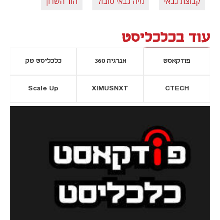
קבוצת גבאי
מיה גבאי טובול
הוד השרון
עוד בכלכליסט
פודקאסט
אנרגיה 360
כלכליסט טק
Scale Up
XIMUSNXT
CTECH
יסייה חדשה
נפתח בכרטיסייה חדשה