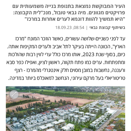
העיר המבוקשת נמצאת בתנופת בנייה משמעותית עם
פרויקטים מגוונים. מיה גבאי טובול, מנכ"לית הקבוצה:
"היא תמשיך להוות דוגמא לערים אחרות במרכז"
בשיתוף קבוצת גבאי
|
08:54, 18.09.23
עד לפני כשניים-שלושה עשורים, כאשר הוזכר המונח "מרכז 
נפתח בכרטיסייה חדשה
נפתח בכרטיסייה חדשה
נפתח בכרטיסייה חדשה
הארץ", הכוונה הייתה בעיקר לתל אביב ולערים המקיפות אותה. 
כיום, בסוף שנת 2023, אותו מרכז כולל ערי לווין רבות שהולכות 
ומתפתחות. ערים כמו פתח תקווה, ראשון לציון, ואפילו כפר סבא 
ורעננה, נחשבות במובן מסוים חלק אינטגרלי מהמרכז - רצף 
טריטוריאלי בעל מרקם עירוני, הנחשב למאוכלס ביותר במדינה.