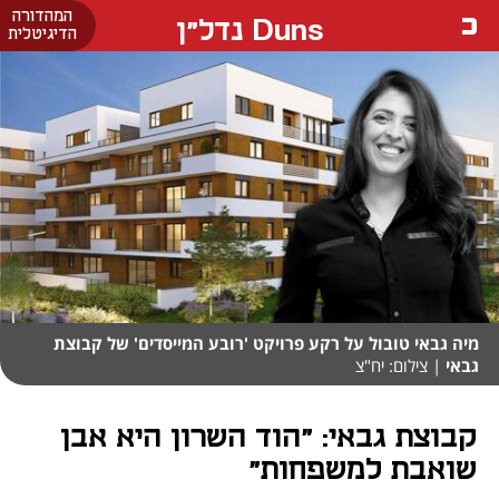
המהדורה
Duns נדל"ן
הדיגיטלית
מיה גבאי טובול על רקע פרויקט 'רובע המייסדים' של קבוצת
גבאי
| צילום: יח"צ
קבוצת גבאי: "הוד השרון היא אבן
שואבת למשפחות"