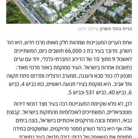
בנייה בהוד השרון
(
צילום: יח"צ
)
אחת הערים המעניינות שמהוות חלק מאותו מרכז חדש, היא הוד 
השרון. מדובר בעיר בת כ-66,000 תושבים כיום, המשתייכים 
לאשכול 9 מתוך 10 של הדירוג החברתי-כלכלי, יחד עם ערים 
נחשבות אחרות בישראל. העיר ממוקמת באזור מרכזי מאוד: 
מצפון לה כפר סבא ורעננה, ממערב הרצליה ומדרום פתח תקווה 
ותל אביב. היא מוקפת בצירי תנועה ראשיים, כמו כביש 4, כביש 
6, כביש 40, כביש 531 וכביש 5. 
לכן, לא פלא שקיימת התעניינות רבה בעיר מצד רוכשי דירות 
פוטנציאליים, המשתייכים לאוכלוסיות מהחזקות בישראל. קבוצת 
גבאי, היוזמת ובונה פרויקטים איכותיים בישראל, בונה בימים 
אלה אף היא בהוד השרון מספר פרויקטים, שמשקפים במידה 
מסוימת את השאיפה של רבים: דירה חדשה בעיר נחשבת 