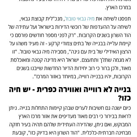
במרכז הארץ.
תפסנו לשיחה את 
מיה גבאי טובול
, מנכ"לית קבוצת גבאי, 
לשיחה על ההעדפות של רוכשי הדירות בישראל ועל עתידה של 
הוד השרון בשנים הקרובות. "רק לפני מספר חודשים פורסם כי 
קיימת עלייה בבנייה של בתים צמודי קרקע - זה מעיד משהו על 
הרצון האידילי של בית עם גינה", מסבירה מיה גבאי טובול. "זו 
לא מגמה שתלך ותתעצם. ישראל היא מדינה קטנה ומאוכלסת 
מאוד, ולכן ברור כי רוב יחידות הדיור החדשות שייבנו בשנים 
הקרובות, יהיו בבנייה רווייה, במיוחד באזור המרכז".
בנייה לא רווייה ואווירה כפרית - יש חיה 
כזו?
כיום ישנה גם חשיבות לערים שבהן קיימות התחלות בנייה. ניתן 
לראות בבירור כי רבים מאוד מעדיפים את אזור מרכז הארץ 
המבוקש, ואם ניתן, שהדירה העתידית שלהם תהיה בעיר חזקה 
מבחינה חברתית-כלכלית. "הוד השרון היא בדיוק כזו", קובעת 