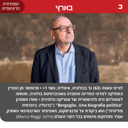
המהדורה
בארץ
הדיגיטלית
לוריס זנאטה (63) גר בבולוניה, איטליה; נשוי 1+ • פרופסור מן המניין
במחלקה למדעי המדינה והחברה באוניברסיטת בולוניה, מומחה
לפופוליזם ודת ולהיסטוריה של אמריקה הלטינית • ספרו האחרון
"Bergoglio. Una biografía política" ("ברגוליו. ביוגרפיה
פוליטית") הוא ביקורת על פרנציסקוס, האפיפיור הארגנטינאי האחרון,
ועורר מחלוקות וויכוחים בכל רחבי העולם
(צילום: Marco Reggi)