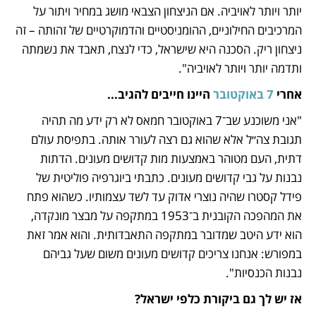
יותר ויותר לאויביה. אם הניצחון הצבאי מושג במחיר ויתור על 
המרכיבים החילוניים, ההומניסטיים והדמוקרטיים של זהותה – זה 
ניצחון ריק. הסכנה היא שישראל, כדי לנצח, תאבד את נשמתה 
ותדמה יותר ויותר לאויביה".
אחרי 
7 באוקטובר
 היינו חייבים להגיב...
"אני משוכנע שב־7 באוקטובר חמאס לא רק ידע מה תהיה 
תגובת צה״ל אלא שהוא גם רצה לעורר אותה. בתפיסת עולם 
דתית, העם מטוהר באמצעות מות קדושים מעונים. הדתות 
נבנות על גבי קדושים מעונים. כתבתי ביוגרפיה פוליטית של 
פידל קסטרו שהיה נוצרי אדוק עד לשד עצמותיו. כשהוא פתח 
את המהפכה הקובנית ב־1953 במתקפה על מבצר מונקדה, 
הוא ידע היטב שמדובר במתקפה התאבדותית. והוא אמר זאת 
במפורש: אנחנו צריכים קדושים מעונים משום שעל גביהם 
נבנות הכנסיות".
אז יש לך גם ביקורת כלפי ישראל?