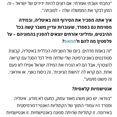
"כתבתי ושבתי ואמרתי: אם רוצים להיות ידידים של ישראל – זה 
הזמן לבקר את הממשלה שלה – לטובתה".
איך אתה מסביר את הטירוף הזה באיטליה, ובמידה 
מסוימת גם בספרד, שעוברות עדיין משבר קשה בכל 
ההיבטים, ומיליוני אזרחים יוצאים להפגין בהמוניהם – על 
פלסטין! מה להם ול
חמאס
?
“זה באמת מדהים. ביום של השביתה הכללית באיטליה, קבוצת 
סטודנטים באוניברסיטה שלי שלחה מייל לכל הסגל עם קריאה 
להצטרף. אבל הם לא הזכירו את המילה ישראל אפילו לא פעם 
אחת. הם קראו לה 'הישות הציונית'. זה ניסוח נאצי. או איראני. 
זה פשוט מזעזע".
אנטישמיות קלאסית?
"בוודאי. יש כאן משהו מאוד עמוק, כמעט לא מודע. איטליה 
וספרד היו עמודי התווך של הקתוליות האנטי־רפורמיסטית 
באירופה. זו קתוליות שהיתה ספוגה באנטישמיות. זו אנטישמיות 