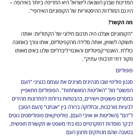
המדינות שבהן השנאה לישראל היא החריפה ביותר באירופה – 
היו גם המולדות ההיסטוריות של הקומוניזם האירופי".
מה הקשר?
"הקומוניזם אצלנו היה תרגום חילוני של הקתוליות: אותה 
תשוקה לשוויון, אותה סלידה מהקפיטליזם, אותו צורך באמונה 
כוללת. האנטי־קפיטליזם והאנטי־ליברליזם שלנו באים מאותו 
מקור דתי־תרבותי עתיק".
פופוליזם
סגנון פוליטי שבו מנהיגים מציגים את עצמם כנציגי "העם 
הפשוט" מול "האליטות המושחתות". הפופוליזם מתאפיין 
במסרים פשוטים וישירים, בהבטחות גדולות לפתרונות מהירים 
לבעיות מורכבות, ובחלוקה ברורה בין "אנחנו" (העם הטוב) 
ל"הם" (האליטות או אויבי העם). פוליטיקאים פופוליסטים נוטים 
לבקר מוסדות דמוקרטיים כמו בתי משפט או תקשורת חופשית, 
בטענה שהם מנותקים מרצון העם