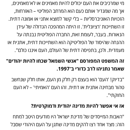
מי שמרכיבים את העם יכולים להיות מאמינים או לא־מאמינים, 
אך מה שמגדיר אותם כעם הוא המרחב הפוליטי – האזרחות, 
הזכויות האוניברסליות – בלי קשר למוצא אתני או אמונה דתית. 
זו השתייכות 'רציונלית'. זו היתה המהפכה הגדולה של עידן 
הנאורות. בעבר, לעומת זאת, החברה הפוליטית נבנתה על 
ההנחה שהיסוד של הפוליטיקה הוא השתייכות דתית, אתנית או 
מעמדית. ולכן, בתפיסה דתית של העולם, העם איננו כולם".
זה המשפט המפורסם "אנשי השמאל שכחו להיות יהודים" 
שאמר נתניהו לרב כדורי ב־1997.
"בדיוק! 'העם' הוא בעצם רק חלק מן העם, אותו חלק שנחשב 
טהור מבחינה אתנית או דתית. זהו העם 'האמיתי' – לא העם 
החוקתי".
אז אי אפשר להיות מדינה יהודית ודמוקרטית?
"האבות המייסדים של מדינת ישראל היו מודעים היטב למתח 
הזה: מצד אחד רצו להקים מדינה שתגן על העם היהודי שסבל 