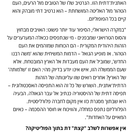
האתנית־דתית הזו. הנרטיב שלו של הטובים מול הרעים, העם 
הטהור מול האליטה המושחתת – הוא נרטיב דתי מובהק והוא 
קיים בכל הפופוליזם.
"במקרה הישראלי, הסיפור עוד יותר פשוט: האויבים מבחוץ 
והסוס הטרויאני שמבפנים - מי שנתפסים ככאלה המערערים על 
הזהות היהודית המקורית - הם הכוחות שמזהמים את העם 
הטהור. אז מופיע הגואל – הדמות המשיחית שהוא 'משה רבנו 
החדש', שמוביל את העם מעבדות אל הארץ המובטחת. אלא 
שעם הממשלה הזו, איש אינו יודע בדיוק מהי: האם זו 'שלמותה' 
של הארץ? אחרים רואים שזו עליונותה של הזהות 
הדתית־אתנית. השורש של כל זה הוא התפיסה האסכטולוגית – 
תפיסה דתית של ההיסטוריה כנתיב אל עבר הגאולה. הבעיה 
היא שבתוך מסגרת כזו אין מקום לחברה פלורליסטית. 
הפלורליזם נתפס כמחלה, והוויכוח או חוסר ההסכמה – כאיום 
המאיים על האחדות".
אין אפשרות לשלב "קצת" דת בתוך הפוליטיקה?