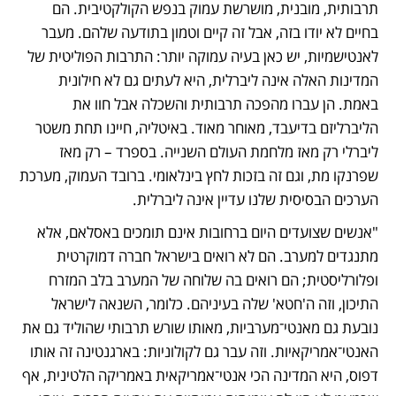
תרבותית, מובנית, מושרשת עמוק בנפש הקולקטיבית. הם 
בחיים לא יודו בזה, אבל זה קיים וטמון בתודעה שלהם. מעבר 
לאנטישמיות, יש כאן בעיה עמוקה יותר: התרבות הפוליטית של 
המדינות האלה אינה ליברלית, היא לעתים גם לא חילונית 
באמת. הן עברו מהפכה תרבותית והשכלה אבל חוו את 
הליברליזם בדיעבד, מאוחר מאוד. באיטליה, חיינו תחת משטר 
ליברלי רק מאז מלחמת העולם השנייה. בספרד – רק מאז 
שפרנקו מת, וגם זה בזכות לחץ בינלאומי. ברובד העמוק, מערכת 
הערכים הבסיסית שלנו עדיין אינה ליברלית.
"אנשים שצועדים היום ברחובות אינם תומכים באסלאם, אלא 
מתנגדים למערב. הם לא רואים בישראל חברה דמוקרטית 
ופלורליסטית; הם רואים בה שלוחה של המערב בלב המזרח 
התיכון, וזה ה'חטא' שלה בעיניהם. כלומר, השנאה לישראל 
נובעת גם מאנטי־מערביות, מאותו שורש תרבותי שהוליד גם את 
האנטי־אמריקאיות. וזה עבר גם לקולוניות: בארגנטינה זה אותו 
דפוס, היא המדינה הכי אנטי־אמריקאית באמריקה הלטינית, אף 