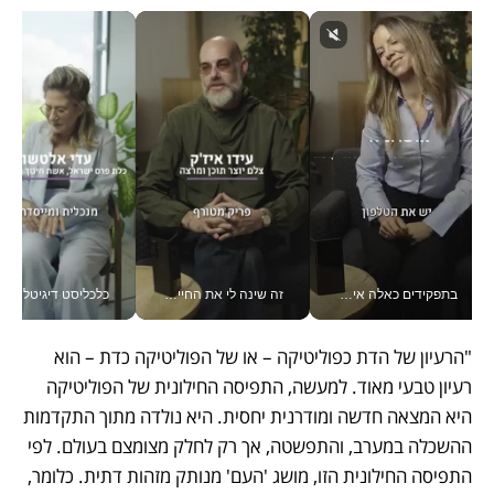
בתפקידים כאלה אי אפשר לחכות: אושרת לוי מניעה השקעות ענק מהטלפון_v
זה שינה לי את החיים: איך עידו איז'ק הופך את הסמארטפון לכלי צילום מקצועי_v
כלכליסט דיגיטל
"הרעיון של הדת כפוליטיקה – או של הפוליטיקה כדת – הוא 
רעיון טבעי מאוד. למעשה, התפיסה החילונית של הפוליטיקה 
היא המצאה חדשה ומודרנית יחסית. היא נולדה מתוך התקדמות 
ההשכלה במערב, והתפשטה, אך רק לחלק מצומצם בעולם. לפי 
התפיסה החילונית הזו, מושג 'העם' מנותק מזהות דתית. כלומר, 