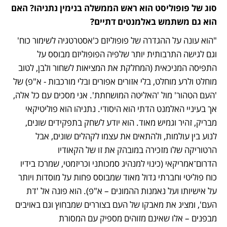
סוג של פופוליסט הוא ראש הממשלה בנימין נתניהו? האם 
הוא גם משתמש באלמנטים דתיים?
"הוא עונה על ההגדרה של פופוליזם כ'אסטרטגיה לשימור כוח' 
וגם לגישה התרבותית יותר שלפיה הפופוליזם מבוסס על 
התפיסה המניכאית (המחלקת את המציאות לשחור ולבן, לטוב 
מוחלט ולרע מוחלט, בלי אזורים אפורים ובלי מורכבות - א"פ) של 
'העם הטהור' מול 'האליטה המושחתת'. אני מסכים עם כל אלה, 
אך בעיניי האלמנט הדתי הוא היסודי. נתניהו הוא פוליטיקאי 
מבריק, זהיר וגמיש מאוד. הוא יודע לשחק בתפקידים שונים, 
לנוע בין עולמות, ולהתאים את עצמו לקהלים שונים, אבל 
הרטוריקה שלו מזכירה במובהק את זו של הקאודיו 
הדרום־אמריקאי (כינוי למנהיג סמכותני וכריזמטי, שמרכז בידיו 
כוח פוליטי וחברתי גדול מאוד שמבוסס פחות על מוסדות ויותר 
על אישיותו ועל נאמנות ההמונים – א"פ). הוא פונה אל 'דת 
העם', ומציג את מאבקו של העם בצוררים שמבחוץ וגם באויבים 
מבפנים – אלו שאינם מזוהים מספיק עם המסורת 