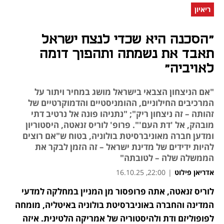
ריאיון
"הסכנה היא שכדי לנצח ישראל
תאבד את נשמתה ותהפוך דומה
לאויביה"
"אם הניצחון הצבאי בישראל מושג במחיר ויתור על
המרכיבים החילוניים, ההומניסטיים והדמוקרטיים של
זהותה – זה ניצחון ריק"; "נתניהו פונה אל נרטיב דתי
מובהק, אל 'דת העם'". פרופ' לוריס זנאטה, היסטוריון
ומדען חברה מאוניברסיטת בולוניה, בטוח ש"אם רוצים
להיות ידידים של מדינת ישראל – זה הזמן לבקר את
הממשלה שלה – לטובתה"
אדריאן פילוט
|
22:00, 16.10.25
לוריס זנאטה, אתה פרופסור מן המניין במחלקה למדעי 
נפתח בכרטיסייה חדשה
נפתח בכרטיסייה חדשה
המדינה והחברה באוניברסיטת בולוניה באיטליה, מומחה 
לפופוליזם ודת ולהיסטוריה של אמריקה הלטינית. איזה 