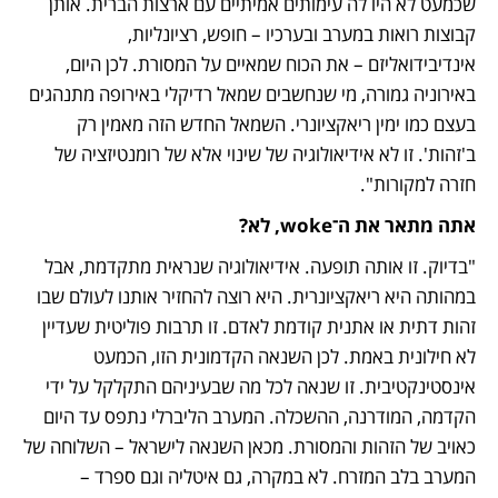
שכמעט לא היו לה עימותים אמיתיים עם ארצות הברית. אותן 
קבוצות רואות במערב ובערכיו – חופש, רציונליות, 
אינדיבידואליזם – את הכוח שמאיים על המסורת. לכן היום, 
באירוניה גמורה, מי שנחשבים שמאל רדיקלי באירופה מתנהגים 
בעצם כמו ימין ריאקציונרי. השמאל החדש הזה מאמין רק 
ב'זהות'. זו לא אידיאולוגיה של שינוי אלא של רומנטיזציה של 
חזרה למקורות".
אתה מתאר את ה־woke, לא?
"בדיוק. זו אותה תופעה. אידיאולוגיה שנראית מתקדמת, אבל 
במהותה היא ריאקציונרית. היא רוצה להחזיר אותנו לעולם שבו 
זהות דתית או אתנית קודמת לאדם. זו תרבות פוליטית שעדיין 
לא חילונית באמת. לכן השנאה הקדמונית הזו, הכמעט 
אינסטינקטיבית. זו שנאה לכל מה שבעיניהם התקלקל על ידי 
הקדמה, המודרנה, ההשכלה. המערב הליברלי נתפס עד היום 
כאויב של הזהות והמסורת. מכאן השנאה לישראל – השלוחה של 
המערב בלב המזרח. לא במקרה, גם איטליה וגם ספרד – 