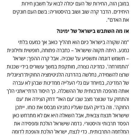
במובן הזה, החירות של העם יכולה לבוא על חשבון חירות 
היחידים. הדבר קרה שוב ושוב בהיסטוריה: בשם העם חונקים 
את האדם".
אז מה השתבש בישראל של ימינו?
"מה שקורה בישראל כיום הוא תהליך כואב אך כמעט בלתי 
נמנע. היתה תקווה שישראל – כחברה פתוחה, חופשית וחילונית 
– תשמש דוגמה ותשפיע על שכניה. אבל קרה ההפך: ישראל 
'התמזרחה'. כמדינה נצורה, מותקפת במשך עשורים בידי שכנות 
שרצו להשמידה, נחלשה בהדרגה הלגיטימציה החוקית־רציונלית 
של המדינה, במיוחד עם גלי העלייה ממדינות שבהן לא עברה 
אותה מהפכה תרבותית של ההשכלה. כך היסוד הדתי־אתני הלך 
והתחזק עד שנוצר מצב שבו 'עם האל' דחק הצידה את 'עם 
החוקה'. וזה בדיוק העם שעליו נתניהו מבסס את כוחו. ייתכן 
שישראל תנצח צבאית, אבל השאלה היא אם לא מתרחש כאן 
הפסד תרבותי והיסטורי. נדמה שישראל הולכת ומפסידה את 
המלחמה התרבותית. כדי לנצח, ישראל הולכת והופכת לדומה 