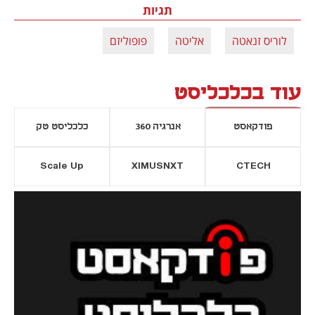
תגיות
לוריס זנאטה
אליטה
פופוליזם
עוד בכלכליסט
פודקאסט
אנרגיה 360
כלכליסט טק
Scale Up
XIMUSNXT
CTECH
יסייה חדשה
נפתח בכרטיסייה חדשה