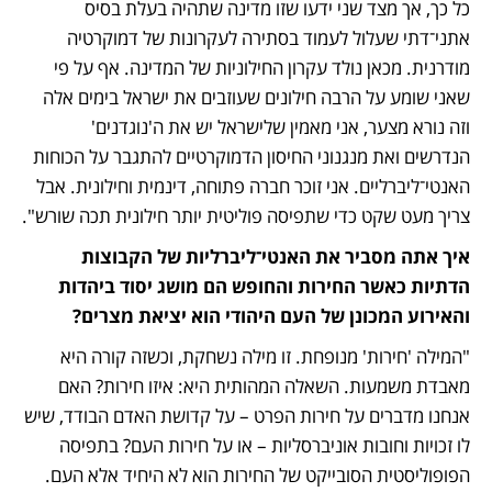
כל כך, אך מצד שני ידעו שזו מדינה שתהיה בעלת בסיס 
אתני־דתי שעלול לעמוד בסתירה לעקרונות של דמוקרטיה 
מודרנית. מכאן נולד עקרון החילוניות של המדינה. אף על פי 
שאני שומע על הרבה חילונים שעוזבים את ישראל בימים אלה 
וזה נורא מצער, אני מאמין שלישראל יש את ה'נוגדנים' 
הנדרשים ואת מנגנוני החיסון הדמוקרטיים להתגבר על הכוחות 
האנטי־ליברליים. אני זוכר חברה פתוחה, דינמית וחילונית. אבל 
צריך מעט שקט כדי שתפיסה פוליטית יותר חילונית תכה שורש".
איך אתה מסביר את האנטי־ליברליות של הקבוצות 
הדתיות כאשר החירות והחופש הם מושג יסוד ביהדות 
והאירוע המכונן של העם היהודי הוא יציאת מצרים?
"המילה 'חירות' מנופחת. זו מילה נשחקת, וכשזה קורה היא 
מאבדת משמעות. השאלה המהותית היא: איזו חירות? האם 
אנחנו מדברים על חירות הפרט – על קדושת האדם הבודד, שיש 
לו זכויות וחובות אוניברסליות – או על חירות העם? בתפיסה 
הפופוליסטית הסובייקט של החירות הוא לא היחיד אלא העם. 