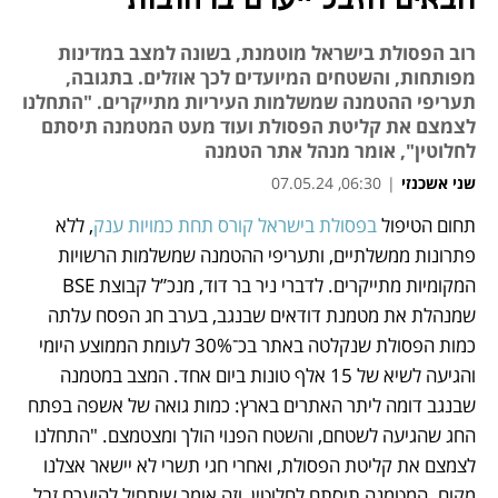
הבאים הזבל ייערם ברחובות"
רוב הפסולת בישראל מוטמנת, בשונה למצב במדינות
מפותחות, והשטחים המיועדים לכך אוזלים. בתגובה,
תעריפי ההטמנה שמשלמות העיריות מתייקרים. "התחלנו
לצמצם את קליטת הפסולת ועוד מעט המטמנה תיסתם
לחלוטין", אומר מנהל אתר הטמנה
שני אשכנזי
|
06:30, 07.05.24
תחום הטיפול 
בפסולת בישראל קורס תחת כמויות ענק
, ללא 
נפתח בכרטיסייה חדשה
נפתח בכרטיסייה חדשה
נפתח בכרטיסייה חדשה
פתרונות ממשלתיים, ותעריפי ההטמנה שמשלמות הרשויות 
המקומיות מתייקרים. לדברי ניר בר דוד, מנכ”ל קבוצת BSE 
שמנהלת את מטמנת דודאים שבנגב, בערב חג הפסח עלתה 
כמות הפסולת שנקלטה באתר בכ־30% לעומת הממוצע היומי 
והגיעה לשיא של 15 אלף טונות ביום אחד. המצב במטמנה 
שבנגב דומה ליתר האתרים בארץ: כמות גואה של אשפה בפתח 
החג שהגיעה לשטחם, והשטח הפנוי הולך ומצטמצם. "התחלנו 
לצמצם את קליטת הפסולת, ואחרי חגי תשרי לא יישאר אצלנו 
מקום. המטמנה תיסתם לחלוטין, וזה אומר שיתחיל להיערם זבל 