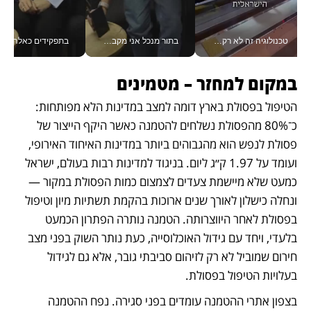
טכנולוגיה זה לא רק בהייטק: גם תעשיית המזון הישראלית מאמצת כלי AI, אוטומציה וניתוח דאטה בזמן אמת
בתור מנכל אני מקבל מאות החלטות ביום, וה- Galaxy Z Fold8 Ultra עוזר לי לחתוך אותן מהר יותר_v
בתפקידים כאלה אי אפשר לח
במקום למחזר – מטמינים
הטיפול בפסולת בארץ דומה למצב במדינות הלא מפותחות: 
כ־80% מהפסולת נשלחים להטמנה כאשר היקף הייצור של 
פסולת לנפש הוא מהגבוהים ביותר במדינות האיחוד האירופי, 
ועומד על 1.97 ק״ג ליום. בניגוד למדינות רבות בעולם, ישראל 
כמעט שלא מיישמת צעדים לצמצום כמות הפסולת במקור — 
ונחלה כישלון לאורך שנים ארוכות בהקמת תשתיות מיון וטיפול 
בפסולת לאחר היווצרותה. הטמנה נותרה הפתרון הכמעט 
בלעדי, ויחד עם גידול האוכלוסייה, כעת נותר השוק בפני מצב 
חירום שמוביל לא רק לזיהום סביבתי גובר, אלא גם לגידול 
בעלויות הטיפול בפסולת.
בצפון אתרי ההטמנה עומדים בפני סגירה. נפח ההטמנה 