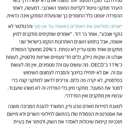
סגירה כבר מוכן לתפעול יותר משנה אולם לא יוצא לדרך בשל 
היעדר מתקני טיפול לקליטת החומר האורגני. למעשה, לאחר 
ההפרדה יוטמנו כלל החומרים כך שהפעלת המתקן אינה כדאית.
״אנחנו ממלאים את האתרים באשפה עד אין סוף
 והרגולטור לא 
נוקף אצבע", אומר בר דוד. "אומרים שמקימים מתקנים למיון 
אשפה, אבל בחמש השנים האחרונות הוקמו בישראל שני 
מתקנים ואחד מהם עדיין לא נפתח. כ־20% ממשקל הפסולת 
אצלנו זה שקיות ניילון, כלים חד־פעמיים ואריזות פלסטיק, לעומת 
כ־11% ב־OECD. מה עושים עם זה? מטמינים, אין מה לעשות 
עם זה. אם לא יתחילו בחינוך והסברה לצמצום השימוש 
בפלסטיק, לא יקרה פה כלום. צריכים לדאוג למתקני קצה כדי 
לסגור את המעגל. מתקני מיון בלי הפרדה זה לא משהו שיעבוד. 
עכשיו אין מתקנים ואין הפרדה״.
לטענת לפידות מאדם טבע ודין, המשרד להגנת הסביבה משנה 
את אסטרטגית הפסולת שלו בהתאם לחילופי השרים ולא מיישם 
תוכניות קיימות שיכולות לאסדר את השוק ולפתור את בעיית 