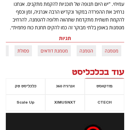
עמיחי. "יש היום תנופה של תוכניות להקמת מתקנים. אנחנו 
נרחיב את ההפרדה במקור ונקדיש הרבה אנרגיה, זמן וכסף 
להקמת תשתית מתקדמת שתהווה חלופה להטמנה. להרחיב 
מטמנות באופן בלתי מבוקר זה כמו להקים תחנת כוח פחמית״.
תגיות
מטמנה
הטמנה
מטמנת דודאים
פסולת
אש
עוד בכלכליסט
פודקאסט
אנרגיה 360
כלכליסט טק
Scale Up
XIMUSNXT
CTECH
יסייה חדשה
נפתח בכרטיסייה חדשה