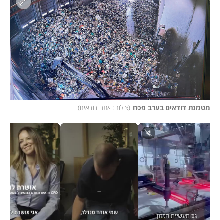
מטמנת דודאים בערב פסח
(
צילום: אתר דודאים
)