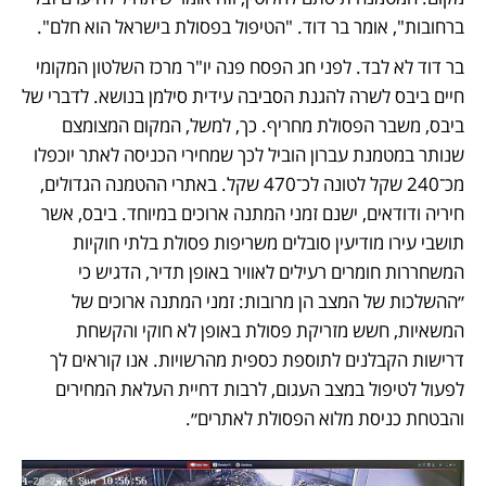
ברחובות", אומר בר דוד. "הטיפול בפסולת בישראל הוא חלם".
בר דוד לא לבד. לפני חג הפסח פנה יו"ר מרכז השלטון המקומי 
חיים ביבס לשרה להגנת הסביבה עידית סילמן בנושא. לדברי של 
ביבס, משבר הפסולת מחריף. כך, למשל, המקום המצומצם 
שנותר במטמנת עברון הוביל לכך שמחירי הכניסה לאתר יוכפלו 
מכ־240 שקל לטונה לכ־470 שקל. באתרי ההטמנה הגדולים, 
חיריה ודודאים, ישנם זמני המתנה ארוכים במיוחד. ביבס, אשר 
תושבי עירו מודיעין סובלים משריפות פסולת בלתי חוקיות 
המשחררות חומרים רעילים לאוויר באופן תדיר, הדגיש כי 
״ההשלכות של המצב הן מרובות: זמני המתנה ארוכים של 
המשאיות, חשש מזריקת פסולת באופן לא חוקי והקשחת 
דרישות הקבלנים לתוספת כספית מהרשויות. אנו קוראים לך 
לפעול לטיפול במצב העגום, לרבות דחיית העלאת המחירים 
והבטחת כניסת מלוא הפסולת לאתרים״.