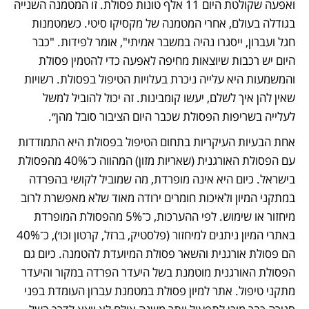
ואפעה שקולטת היום 11 אלף טונות פסולת. זו המטמנה השנייה 
בגודלה בעולם, אחרי המטמנה של מקסיקו סיטי. כשמטמנות 
חגל ועברון, ייסגרו נהיה במשבר אמיתי", אומר לפידות. "כבר 
היום יש רכבות שיוצאות מחיפה לאפעה כדי להטמין פסולת 
והמשמעות היא עלייה ניכרת בעלויות הטיפול בפסולת. רשויות 
שאין להן איך לשלם, יעשו קומבינות. זה יכול להוביל למשל 
לעלייה בשריפות הפסולת שכבר היום הציבור סובל מהן״.
אחת הבעיות העיקריות בתחום הטיפול בפסולת היא התמודדות 
עם הפסולת האורגנית (שאריות מזון) המהווה כ־40% מהפסולת 
בישראל. כיום היא אינה מופרדת, מה שמוביל לקושי בהפרדה 
במתקני המיון ולאיכות חומרים ירודה מאוד שלא מאפשרת לרוב 
מיחזור או שימוש. לפי ההערכות, כ־5% מהפסולת המופרדת 
באתרי המיון ניתנים למיחזור (פלסטיק, ברזל, קרטון וכו׳), כ־40% 
הם פסולת אורגנית והשאר פסולת המיועדת להטמנה. כיום גם 
הפסולת האורגנית מוטמנת בשל היעדר הפרדה במקור והיעדר 
מתקני טיפול. אתר למיון פסולת במטמנת עברון העומדת בפני 