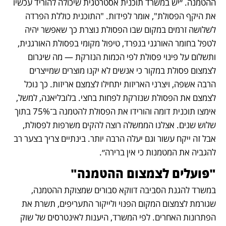
ההטמנה. ״יש במשרד תוכנית אסטרטגית שיכולה להוריד עכשיו 
את היקף הפסולת", אומר לפידות. "התוכנית כוללת הפרדה 
לשלושה זרמים במקום שבו הפסולת נוצרת כך שאפשר יהיה 
לטפל בחומר האורגני בנפרד, טיפול מקומי בפסולת האורגנית, 
ותשלום על פינוי פסולת לפי הכמות הנזרקת — מה שיגרום 
לצמצום פסולת במקור כי אנשים לא יקנו מוצרים שמייצרים 
הרבה אשפה, ויצרני האריזות יתחילו לצמצם אריזות. כך נוכל 
לצמצם את הפסולת שנזרקת לפחות בחצי. בלובליאנה, למשל, 
אימצו תוכנית דומה והורידו את הפסולת להטמנה ב־75% בתוך 
שלוש שנים. אצלנו הממשלה רוצה להקים משרפות לפסולת, 
אבל זה ייקח עשור וגם יעלה הרבה יותר. בינתיים צריך בצער רב 
להגביה את המטמנות כי אין ברירה״.
"פועלים לצמצום ההטמנה"
במשרד להגנת הסביבה דווקא סבורים שמצוקת ההטמנה, 
שגורמת לצמצום המקום הפנוי ולייקור התעריפים, תשרת את 
הפתרונות האחרים. לפי המשרד, היענות לאינטרסים של שוק 