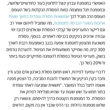
האפשרי במטמנת עברון ינוצל לחלוטין בעוד כחודשיים־שלושה, 
ובמטמנת חגל צומצמה כמות הפסולת הנקלטת בשל העומס. 
העומס הרב מוביל לכך 
שמשאיות פסולת עומדות במשך שעות 
ארוכות בשערי הכניסה למטמנות
, מה שמוביל לזיהום אוויר רב 
וגם לייקור התעריפים של קבלני הפסולת שנאלצים לבזבז ימי 
עבודה ארוכים בפקקים בכניסה לאתרים. בנוסף, פסולת 
משונעת מהצפון למטמנת אפעה בנגב באמצעות רכבת לאורך 
300 ק״מ, מה שמייקר משמעותית את הטיפול. להערכת גורמים 
בשוק, תעריפי הטיפול בפסולת להטמנה מתייקרים כעת ביותר 
מ־20% בשל כך.
לדברי עמיעד לפידות, ראש תחום פסולת בארגון אדם טבע ודין 
וחבר בקרן הניקיון של המשרד להגנת הסביבה, כל הצפון מפנה 
אשפה לחגל בגלל המשבר. "משאית שמגיעה לאתר עומדת 
בתור חמש עד שש שעות עד שהיא מצליחה לפרוק את 
הפסולת. כל המטמנות הקטנות בדרך להיסתם, ונשארו רק 
שלוש מטמנות גדולות: גני הדס שכבר אין בה מקום, דודאים 