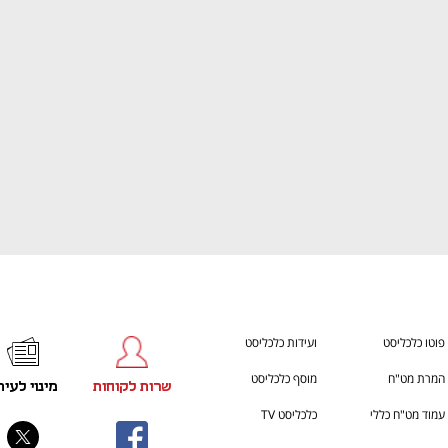
ענף במתח גבוה
מדברים כלכלה, עסקים ומה שב
פוטו כלכליסט
ועידות כלכליסט
המרת מט"ח
מוסף כלכליסט
שרות לקוחות
מינוי לעית
עמוד מט"ח כללי
כלכליסט TV