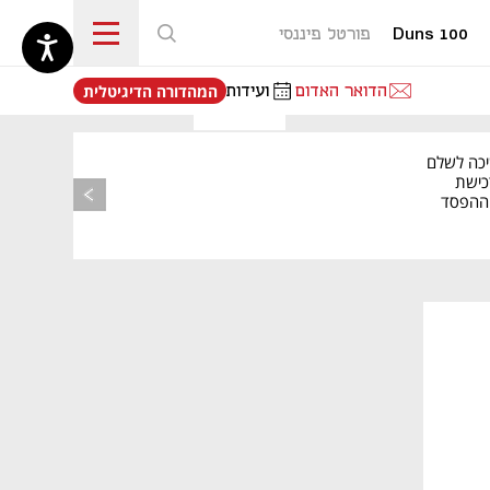
Duns 100
פורטל פיננסי
נפתח בכרטיסייה חדשה
הדואר האדום
ועידות
המהדורה הדיגיטלית
יכה לשלם
כישת
BASE: ההפסד
הרבעוני זינק ל-76