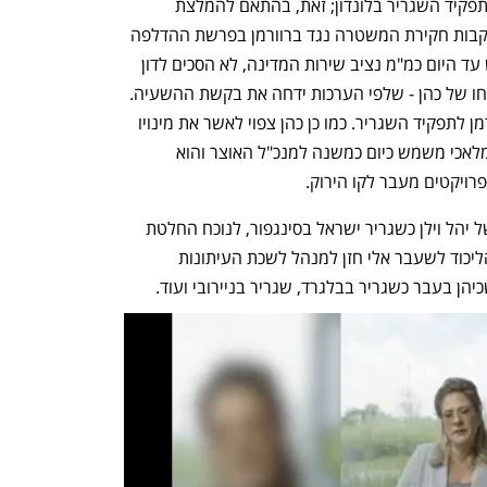
לשעבר ראש הסגל של נתניהו, המיועד לתפקיד השגריר בלונדון; זאת, בהתאם להמלצת 
הפרקליטות ואגף המשמעת בנציבות, בעקבות חקירת המשטרה נגד ברוורמן בפרשת ההדלפה 
ל"בילד". פרופ' דניאל הרשקוביץ, ששימש עד היום כמ"מ נציב שירות המדינה, לא הסכים לדון 
בהשעיית ברוורמן, והסוגיה הזו תגיע לפתחו של כהן - שלפי הערכות ידחה את בקשת ההשעיה. 
בליכוד לוחצים לכניסתו המיידית של ברוורמן לתפקיד השגריר. כמו כן כהן צפוי לאשר את מינויו 
. מלאכי משמש כיום כמשנה למנכ"ל האוצר והוא 
ויקטים מעבר לקו הירוק. 
כמו כן, הממשלה אישרה היום את מינויו של יהל וילן כשגריר ישראל בסינגפור, לנוכח החלטת 
נתניהו למנות את השגריר הנוכחי ודובר הליכוד לשעבר אלי חזן למנהל לשכת העיתונות 
הן בעבר כשגריר בבלגרד, שגריר בניירובי ועוד.