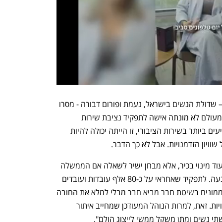
 – שדולת הנשים בישראל, נעמת ופורום דבורה - מסרו 
בתגובה למינוי כהן: "ב-78 שנות המדינה מעולם לא מונתה אישה לתפקיד נציבת שירות 
המדינה. דווקא במינוי מהחשובים והמשפיעים ביותר בשירות הציבורי, זו הייתה יכולה להיות 
שוויון הזדמנויות. אבל לא כך הדבר.
 "מינוי כהן לנציב שירות המדינה אינו רק עוד מינוי בכיר, אלא מבחן ישיר לשאלה אם הממשלה 
מתכוונת לכבד את הנוהל שהיא עצמה קבעה. לתפקיד שאחראי על כ-80 אלף עובדות ועובדים 
בשירות המדינה, מהן כ-60% נשים, שוב ממונים בשיטת חבר מביא חבר מבלי למלא את החובה 
הבסיסית לאתר ולבחון מועמדות נשים ראויות. זאת, למרות הנוהל המעודכן שמחייב איתור 
י נשים ומתן משקל ממשי לייצוג הולם".