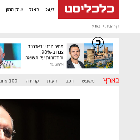
24/7
באזז
שוק ההון
דף הבית
בארץ
מחיר הבניין בארה"ב
צנח ב-90%,
כלכליסט
דיגיטל
והחלומות על תשואה
גבוהה התנפצו
אלמוג עזר
בארץ
משפט
רכב
דעות
קריירה
uns 100