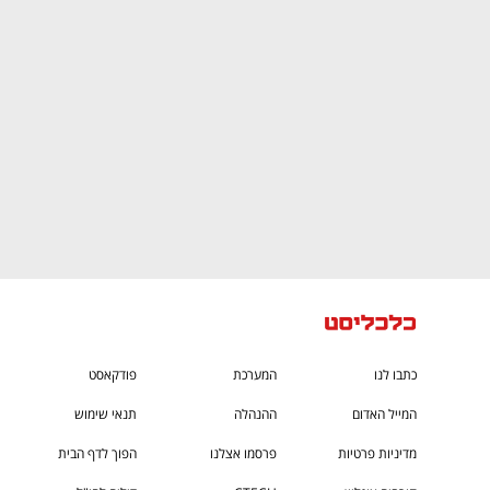
CTech – the
הבית של ההייטק הישראלי
כתבו לנו
המערכת
פודקאסט
המייל האדום
ההנהלה
תנאי שימוש
מדיניות פרטיות
פרסמו אצלנו
הפוך לדף הבית