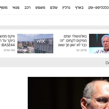
כלכליסט-טק
בארץ
נדל"ן
עולם
משפט
רכב
פנאי
מוסף
באלטשולר שחם
וויקס ממש
מפיקים לקחים: "זה
ביוקר על ר
כבר לא 'וואן מן' שואו
44
של גילעד"
אלמוג עזר
סופי שולמן
מיליון דולר
D