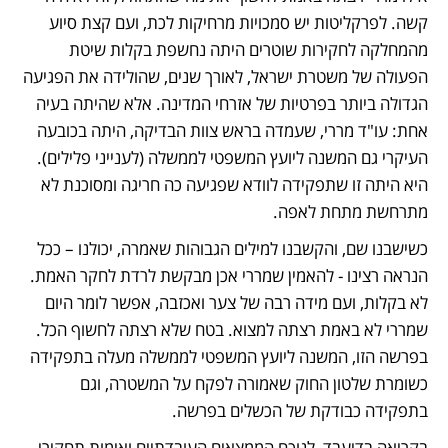
קשה. לפרקליטות יש סמכויות מרחיקות לכת, ועם קצת סיוע 
מהמחלקה לחקירות שוטרים היתה נחשפת בקלות שיטת 
הפעולה של משטרת ישראל, לאורך שנים, שהולידה את הפגיעה 
הגדולה ביותר בפרטיות של אזרחי המדינה. אלא שהיתה בעיה 
אחת: עו"ד מררי, שעמדה בראש צוות הבדיקה, היתה בכובעה 
העיקרי גם המשנה ליועץ המשפטי לממשלה (לענייני פלילים). 
היא היתה זו שתפקידה לוודא שפגיעה כה חריגה ומסוכנת לא 
מתרחשת מתחת לאפה. 
כשישבנו שם, והקשבנו למילים הגבוהות שאמרה, יכולנו – ככל 
הנראה רצינו - להאמין שמררי אכן מבקשת לרדת לחקר האמת. 
לא בקלות, ועם מידה רבה של צער ואכזבה, אפשר לומר היום 
שמררי לא באמת רצתה למצוא. בטח שלא רצתה לחשוף הכל. 
בפרשה הזו, המשנה ליועץ המשפטי לממשלה מעלה בתפקידה 
כשומרת שלטון החוק שאמורה לפקח על המשטרה, וגם 
בתפקידה כבודקת של הכשלים בפרשה.
בקריאה בדיעבד, לנוכח הממצאים העובדתיים ואימות תחקירי 