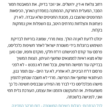
רחוב צלאח א-דין, ירושלים. אני זוכר בדיוק. את המאבטח חמור 
הסבר, המעלית החורקת, ההמתנה במסדרון הארוך, הכיסאות 
המרופטים שהוצבו בו, מכונת החטיפים שלא עבדה. לא רק 
ניצחונות והצלחות נחרתים היטב, גם השפלות אינן נמחקות 
בקלות.
יכולנו לדעת לאן זה הולך. צוות מררי, שמונה בזריזות לבדיקת 
השימוש ברוגלות בידי משטרת ישראל לאחר חשיפות כלכליסט, 
פרסם עוד קודם לפגישתנו דו"ח חלקי, מוקדם וחפוז, שבו טען 
שלא מצא ראיות לממצאים שחשף העיתון. הצוות המשיך 
בבדיקה עוד חמישה חודשים, ובכל זאת לא נפגש – לא לפני 
פרסום דו"ח הביניים, לא אחריו, לא עד היום - עם תומר גנון, 
העיתונאי שחשף את הפרשה. מררי לא חשבה שנחוץ להזמין 
מישהו מכלכליסט כדי לברר מה המידע שבבסיס חשיפה כל כך 
משמעותית. אז התעקשנו והזמנו את עצמנו, העורכת גלית חמי 
ואני, לפגישה בלשכתה.
לכל הכתבות: רוגלות בשירות המשטרה - דוח מבקר המדינה