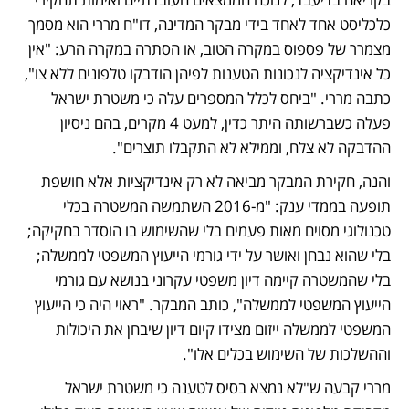
כלכליסט אחד לאחד בידי מבקר המדינה, דו"ח מררי הוא מסמך 
מצמרר של פספוס במקרה הטוב, או הסתרה במקרה הרע: "אין 
כל אינדיקציה לנכונות הטענות לפיהן הודבקו טלפונים ללא צו", 
כתבה מררי. "ביחס לכלל המספרים עלה כי משטרת ישראל 
פעלה כשברשותה היתר כדין, למעט 4 מקרים, בהם ניסיון 
ההדבקה לא צלח, וממילא לא התקבלו תוצרים". 
והנה, חקירת המבקר מביאה לא רק אינדיקציות אלא חושפת 
תופעה בממדי ענק: "מ-2016 השתמשה המשטרה בכלי 
טכנולוגי מסוים מאות פעמים בלי שהשימוש בו הוסדר בחקיקה; 
בלי שהוא נבחן ואושר על ידי גורמי הייעוץ המשפטי לממשלה; 
בלי שהמשטרה קיימה דיון משפטי עקרוני בנושא עם גורמי 
הייעוץ המשפטי לממשלה", כותב המבקר. "ראוי היה כי הייעוץ 
המשפטי לממשלה ייזום מצידו קיום דיון שיבחן את היכולות 
וההשלכות של השימוש בכלים אלו". 
מררי קבעה ש"לא נמצא בסיס לטענה כי משטרת ישראל 