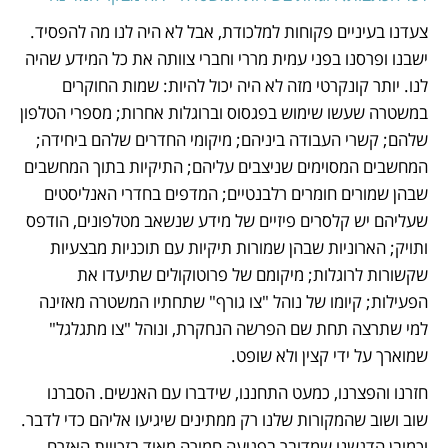
צעדנו בעיניים פקוחות למלכודת, אבל לא היה לנו מה להפסיד. 
ישבנו ופרסנו בפני עמית מררי וחברי צוותה את כל המידע שהיה 
לנו. יותר קונקרטי מזה לא היה יכול להיות: שמות החוקרים 
במשטרה שעשו שימוש בפגסוס וברוגלות אחרות; מספרי הטלפון 
שלהם; קשרי העבודה ביניהם; מיקומי החדרים שלהם ביחידה; 
המחשבים המסוימים שניצבים עליהם; התיקיות בתוך המחשבים 
שבהן שמורים חומרים רלבנטיים; המדפים בחדרי האנליסטים 
שעליהם יש קלסרים פיזיים של מידע שנשאב מטלפונים, הודפס 
ותויק; הארוניות שבהן שמורות תיקיות עם תוכניות מבצעיות 
שקשורות לרוגלות; מיקומם של פרוטוקולים שתיעדו את 
הפעילות; קיומו של נוהל "צו גורף" שתחתיו המשטרה מאזינה 
למי שתרצה תחת שם הפרשה הנחקרת, ונוהל "צו מתגלגל" 
שמוארך על ידי קצין ולא שופט. 
חזרנו והפצרנו, כמעט התחננו, שידברו עם האנשים. הסברנו 
שוב ושוב שהמקורות שלנו רק ממתינים שיגיעו אליהם כדי לדבר. 
וכמובן הדגשנו שמדובר בפגיעה חמורה מאוד בזכויות האזרח 