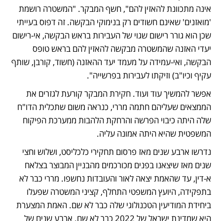
אינה מתכוונת להאזין להם", חשף המבקר. "המשטרה רושמת 
'מואזנים' שאינם חשודים רק בנימוקי הבקשה. זה דפוס בעייתי 
שכן הוא גורר רישום שגוי של העבירות בראש הבקשה, אי-רישום 
יעדי האזנה שהמשטרה מבקשה להאזין להם בראש טופס 
הבקשה, ואי-עמידה על מעמד יעד ההאזנה (חשוד, קורבן, שותף 
עקיף וכיו"ב) וזיקתו לעבירות בפרשייה".
אפשר להמשיך עוד ועוד. חקירת המבקר קורעת לגזרים את 
הממצאים שעליהם חתמה מררי, כנראה משום שתכלית הדו"ח 
שלה היתה כיבוי הפרשה והרחקת הלהבות ממערכת הפיקוח 
המשפטית שהיא היתה אמונה עליה.
נדרשו ארבע שנים מאז פרסום תחקירי כלכליסט, ושלוש וחצי 
שנים מאז שיצאנו בפנים מכורכמים מהבניין המבוצר בצלאח 
א-דין, עד שהאמת יצאה לאור והעובדות נחשפו. מררי כבר לא 
בתפקידה, היועץ המשפטי התחלף, קציני המשטרה שפעלו 
ביחידת המודיעין הטכנולוגי שלה כבר לא שם. האמת המצערת 
היא שמדינת ישראל של 2022 כבר לא שם. ארבע שנים של 