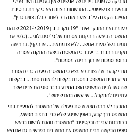
מדביקה טלפונים ניידים של אנשים שאין בעניינם חשד פלילי 
ובהיעדר צו שיפוטי... התרשמות הצוות היא כי קיימת בחטיבת 
הסייבר הקפדה על ביצוע האזנה רק לאחר קבלת צווים כדין".
לעומת זאת המבקר איתר "19 מקרים בין 2019 ל-2021 שבהם 
המשטרה ביצעה התקנות אסורות של כלי טכנולוגי... (כלפי יעד 
תמים בשל טעות אנוש... ללא צו מתאים... או תקף). בחמישה 
מקרים התברר בדיעבד כי המשטרה ביצעה התקנה אסורה 
בחוסר סמכות או תוך חריגה מסמכות".
מררי קבעה ש"הצוות לא מצא כי המשטרה פעלה כדי להסתיר 
מידע מבית המשפט במסגרת בקשות להאזנת סתר... בבקשות 
שהוגשו לבית המשפט הוצג המידע בדבר סוגי התוצרים אשר 
עתידים להתקבל... שייעשה בהם שימוש". 
המבקר לעומתה מצא שיטת פעולה של המשטרה להטעיית בתי 
המשפט דרך קבע, באופן שפגע שלא כדין בחפים מפשע, 
בקורבנות עבירה ובקטינים: "המשטרה נוהגת לרשום בראש 
טופס הבקשה מבית המשפט את החשודים בפרשייה גם אם היא 