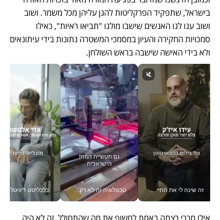
בישראל, שתפקיד הפרקליטות להגן עליהן מכל משמר. ושוב 
ושוב ענו לנו האנשים שישבו מולנו "תביאו ראיות", כאילו 
סמכויות החקירה והעיון במסמכי המשטרה נתונות בידי עיתונאים 
ולא בידי האישה שישבה בראש השולחן.
זה שינה לי את החיים: איך עידו איז'ק הופך את הסמארטפון לכלי צילום מקצועי_v
טכנולוגיה זה לא רק בהייטק: גם תעשיית המזון הישראלית מאמצת כלי AI, אוטומציה וניתוח דאטה בזמן אמת
כלכליסט דיגיטל
אילו מררי רצתה באמת לחשוף את מה שהתחולל, זה לא היה 