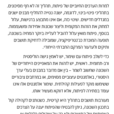
למרות הערכים החיוביים של פיתוח, תהליך זה לא חף מסיכונים. 
בתהליכי פינוי-בינוי, לדוגמה, ישנה נטייה להחליף מבנים ישנים 
במגדלים חדישים. שינוי כזה, אם אינו מתבצע ברגישות, עלול 
למחוק את הזהות המקומית וליצור שכונות אחידות ומשעממות. 
בנוסף, פיתוח מואץ עלול להוביל לעלייה ביוקר המחיה בשכונה, 
תופעה המוכרת כג'נטריפיקציה, שמובילה לדחיקת תושבים 
ותיקים ולערעור המרקם החברתי הייחודי.
כדי לשלב פיתוח עם שימור, יש לאמץ גישה הוליסטית 
ורב-תחומית. ראשית, יש לזהות את המאפיינים הייחודיים של 
השכונה שחשוב לשמר – בין אם מדובר במבנים בעלי ערך 
היסטורי, באלמנטים עיצוביים מסוימים, או במרחבים ציבוריים 
ששימשו מוקד לפעילות קהילתית. שימור אלמנטים אלו אינו 
עומד בסתירה לפיתוח, אלא דווקא מעשיר אותו.
מעורבות תושבים בתהליך היא קריטית. כשנותנים לקהילה קול 
בתכנון השכונה, ניתן להבטיח שהפיתוח יענה על הצרכים 
האמיתיים של התושבים ולא רק על שיקולים כלכליים או 