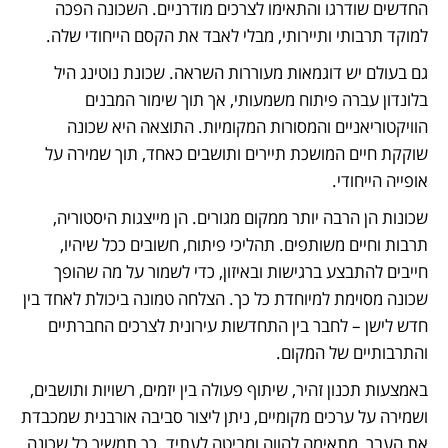
החדשים שודרגו והתאימו לצרכים מודרניים. השכונה הפכה 
למוקד תרבותי ותיירותי, מבלי לאבד את הקסם הייחודי שלה.
גם בעולם יש דוגמאות מעוררות השראה. שכונת נוטינג היל 
בלונדון עברה פיתוח משמעותי, אך תוך שימור המבנים 
הוויקטוריאניים והמסורות המקומיות. התוצאה היא שכונה 
שוקקת חיים המושכת תיירים ותושבים כאחד, תוך שמירה על 
אופייה הייחודי.
שכונות הן הרבה יותר ממקום מגורים. הן מייצגות היסטוריה, 
תרבות וחיים משותפים. תהליכי פיתוח, חשובים ככל שיהיו, 
חייבים להתבצע ברגישות ובאיזון, כדי לשמור על מה שהופך 
שכונה מסוימת למיוחדת כל כך. הצלחה טמונה ביכולת לאחד בין 
חדש לישן – לחבר בין התחדשות עירונית לצרכים החברתיים 
והתרבותיים של המקום.
באמצעות תכנון זהיר, שיתוף פעולה בין יזמים, רשויות ותושבים, 
ושמירה על ערכים מקומיים, ניתן ליצור סביבה אורבנית שמכבדת 
את העבר, מתאימה להווה ומביטה לעתיד. כך תמשיך כל שכונה 