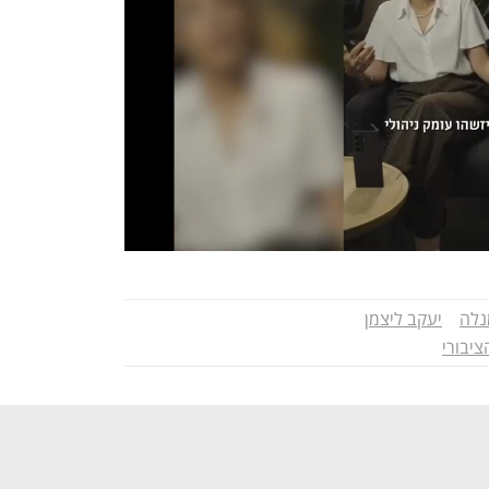
נלה
יעקב ליצמן
יבורי