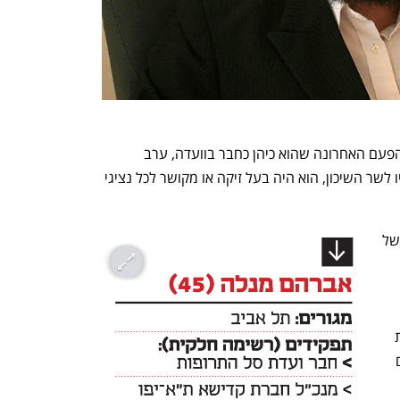
הפעם האחרונה שהוא כיהן כחבר בוועדה, ערב 
פרישתו של ליצמן ממשרד הבריאות ומינויו לשר השיכון, הוא היה בעל זיקה או מקושר לכל נציגי 
אלא שעוד יותר מפתיעה היא השתתפותו של 
ה לסימון מוצרי מזון, במסגרת 
ועדה נבחרו לא פחות מ־21 חברים, לרבות 
דוקטורים ופרופסורים בתחומי הרפואה וגם 