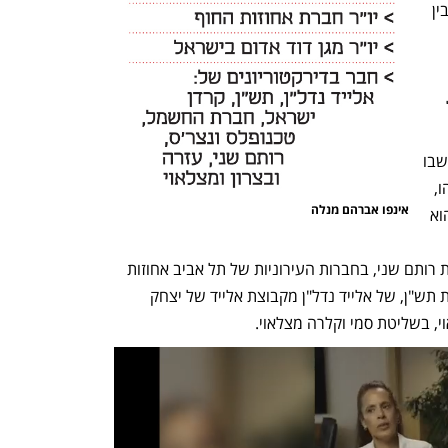
מנלה. גם במקרה זה לא ברור מה הקשר בין 
מנלה – בעל תואר ראשון במשפטים ובעל 
תואר שני במדיניות ציבורית - הפך בשנים 
האחרונות, בעיקר מאז 2015 כשהחרדים שבו 
לשלטון תחת ראש הממשלה בנימין נתניהו, 
אינפו אברהם מנלה
ל"מבוקש" מאוד לכהונה בדירקטוריונים והוא 
החשמל, במגן דוד אדום, בחברה הציבורית רותם שני, בחברות העירוניות של תל אביב אחוזות 
החוף ועזרה ובצרון, של חברה הממשלתית תש"ן, של אלייד נדל"ן מקבוצת אלייד של יצחק 
י, בשליטת סמי וקלרה מצלאוי.