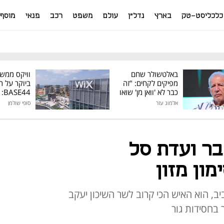
כלכליסט-טק
בארץ
נדל"ן
עולם
משפט
רכב
פנאי
מוסף
באלטשולר שחם
וויקס ממש
מפיקים לקחים: "זה
ביוקר על ר
כבר לא 'וואן מן' שואו
44
של גילעד"
אלמוג עזר
סופי שולמן
מיליון דולר
ר ועדת סל
מון מזון
, הוא האיש הכי קרוב לשר השיכון יעקב
 בחסידות גור