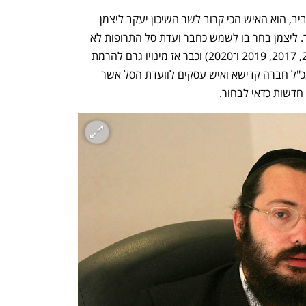
אברהם מנלה, מנכ"ל חברה קדישא תל־אביב, הוא האיש הכי קרוב לשר השיכון יעקב ליצמן 
ואחד האנשים החזקים ביותר בחסידות גור. ליצמן בחר בו לשמש כחבר ועדת סל התרופות לא 
פחות מחמש פעמים (בשנים 2012, 2013, 2017, 2019 ו־2020) וכבר אז מינויו גרם להרמת 
גבה שכן עלתה התהייה מה הקשר בין מנכ"ל חברה קדישא ואיש עסקים לוועדת הסל אשר 
 חדשות כדאי לבחור. 