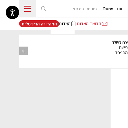
Duns 100
פורטל פיננסי
נפתח בכרטיסייה חדשה
הדואר האדום
ועידות
המהדורה הדיגיטלית
יכה לשלם
כישת
BASE: ההפסד
הרבעוני זינק ל-76
נפתח בכרטיסייה חדשה