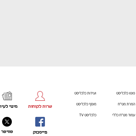
פוטו כלכליסט
ועידות כלכליסט
המרת מט"ח
מוסף כלכליסט
שרות לקוחות
מינוי לעית
עמוד מט"ח כללי
כלכליסט TV
טוויטר
פייסבוק