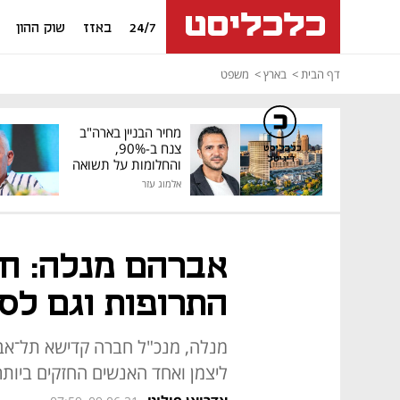
24/7
באזז
שוק ההון
דף הבית
בארץ
משפט
מחיר הבניין בארה"ב
צנח ב-90%,
כלכליסט
דיגיטל
והחלומות על תשואה
גבוהה התנפצו
אלמוג עזר
אברהם מנלה: חב
התרופות וגם לסי
מנלה, מנכ"ל חברה קדישא תל־אביב
ליצמן ואחד האנשים החזקים ביותר