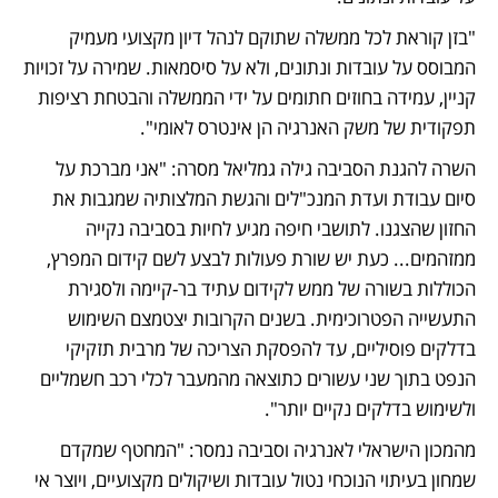
"בזן קוראת לכל ממשלה שתוקם לנהל דיון מקצועי מעמיק 
המבוסס על עובדות ונתונים, ולא על סיסמאות. שמירה על זכויות 
קניין, עמידה בחוזים חתומים על ידי הממשלה והבטחת רציפות 
תפקודית של משק האנרגיה הן אינטרס לאומי".
השרה להגנת הסביבה גילה גמליאל מסרה: "אני מברכת על 
סיום עבודת ועדת המנכ"לים והגשת המלצותיה שמגבות את 
החזון שהצגנו. לתושבי חיפה מגיע לחיות בסביבה נקייה 
ממזהמים... כעת יש שורת פעולות לבצע לשם קידום המפרץ, 
הכוללות בשורה של ממש לקידום עתיד בר-קיימה ולסגירת 
התעשייה הפטרוכימית. בשנים הקרובות יצטמצם השימוש 
בדלקים פוסיליים, עד להפסקת הצריכה של מרבית תזקיקי 
הנפט בתוך שני עשורים כתוצאה מהמעבר לכלי רכב חשמליים 
ולשימוש בדלקים נקיים יותר".
מהמכון הישראלי לאנרגיה וסביבה נמסר: "המחטף שמקדם 
שמחון בעיתוי הנוכחי נטול עובדות ושיקולים מקצועיים, ויוצר אי 