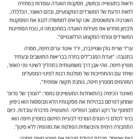
ודאות בתעשייה ובמשק. מסקנות הוועדה עומדות בסתירה 
לחוות הדעת של המשרדים המקצועיים, ובהם האוצר, הכלכלה, 
האנרגיה והמשפטים. אנו קוראים לממשלה לגנוז את המסקנות 
ולבחון מחדש את פעילות הוועדה במתכונתה זו, נוכח הסתייגות 
המשרדים וגורמי המקצוע הרלוונטיים".
עו"ד שרית גולן שטיינברג, יו"ר איגוד ערים חיפה, מסרה 
בתגובה: "ועדת המנכ"לים בחרה בבריאות התושבים ובעתיד 
מפרץ חיפה. זוהי אבן דרך משמעותית בתהליך לשינוי פני האזור, 
שיחד עם ההתחייבות של מפלגות רבות לפינוי המפעלים 
המזהמים ממפרץ חיפה, נותנת תקווה אמתית".
מאיגוד הכימיה בהתאחדות התעשיינים נמסר: "הצורך של פרופ' 
שמחון לפרסם בבהילות את מסקנותיו הלא מבוססות הוא ניסיון 
למחטף על רקע המצב הפוליטי. התעשייה מדברת עובדות. כיום 
ברור לכולם כי הגורם המרכזי לבעיית הזיהום במפרץ חיפה הוא 
התחבורה הימית והיבשתית הפולטת את מזהמיה ללא סינון".
רוית שטוסל, מרכזת קהילת מנקים את מפרץ חיפה מסרה: 