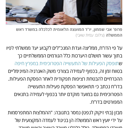
פרופ' אבי שמחון, יו"ר המועצה הלאומית לכלכלה במשרד ראש 
הממשלה
(
צילום: עמית שאבי
)
על פי הדו"ח, ממליצה ועדת המנכ"לים לקבוע יעד ממשלתי לפיו 
בתוך עשור תושלם היערכות כלל הגורמים הממשלתיים כך 
ש
תופסק הפעילות של התעשייה הפטרוכימית במפרץ חיפה
בטווח זמן זה, בכפוף לעמידה בצורכי משק האנרגיה המינימליים 
ההכרחיים להבטחת רציפות תפקודית לאחר הפסקת הפעילות. 
בדו"ח נכתב כי תתאפשר הפסקת פעילות התעשייה 
הפטרוכימית גם במועד מוקדם יותר בכפוף לעמידה בתנאים 
המפורטים בדו"ח.
מבזן (בתי זיקוק לנפט) נמסר בתגובה: "ההמלצות המתפרסמות 
על ידי יועץ ראש הממשלה הן בניגוד לעמדה המקצועית של 
משרדי הממשלה, כולל כלכלני משרד האוצר וראשי משרד 