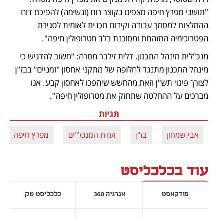
"תושבי מפרץ חיפה מצפים בקוצר רוח (ונשימה) להפיכת דוח 
ההמלצות למסמך עבודה וקידום תכנית לאומית לסגירת 
הפטרוכימיה המזהמת ומסוכנת בלב מטרופולין חיפה".
מנכ"לית מינהל התכנון, דלית זילבר מסרה: "חשוב להדגיש כי 
מינהל התכנון מתנגד לחלופה של מתקני אחסון "זמניים" בבז"ן 
לצורך פינוי תש"ן וזאת מהחשש שיהפכו לאחסון קבע. אנו 
מברכים על ההחלטה שתחזק את מטרופולין חיפה".
תגיות
אבי שמחון
בז"ן
ועדת המנכל"ים
מפרץ חיפה
עוד בכלכליסט
פודקאסט
אנרגיה 360
כלכליסט טק