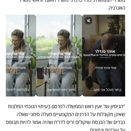
האנרגיה.
בתור מנכל אני מקבל מאות החלטות ביום, וה- Galaxy Z Fold8 Ultra עוזר לי לחתוך אותן מהר יותר_v
חינוך הוא המשישמה של החיים שלי - V
כלכליסט דיגיטל
"הניסיון של יועץ ראש הממשלה לפרסם בעיתוי הנוכחי המלצות 
שאינן מקובלות על הדרגים המקצועיים מעלה סימני שאלה 
כבדים של הכנסת שיקולים זרים לדו"ח שהיה אמור להיות מבוסס 
על עובדות ונתונים.