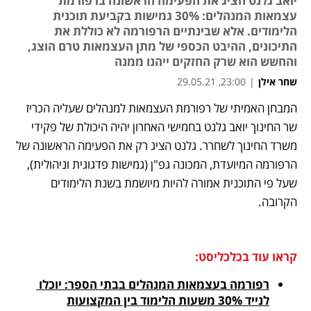
יואב גלנט הציג את הפעימה הראשונה ברפורמת
עצמאות המנהלים: 30% גמישות בקביעת תוכנית
הלימודים. אלא שבינתיים הרפורמה לא כוללת את
התיכונים, ההיבט הכספי של מתן העצמאות טרם הוצג,
והחשש הוא שרק החזקים ייהנו ממנה
שחר אילן
|
23:00, 29.05.21
המבחן האמיתי של רפורמת העצמאות למנהלים שעליה הכריז 
נפתח בכרטיסייה חדשה
נפתח בכרטיסייה חדשה
נפתח בכרטיסייה חדשה
שר החינוך יואב גלנט בחמישי האחרון יהיה היכולת של פקידי 
משרד החינוך לשחרר. גלנט הציג רק את הפעימה הראשונה של 
הרפורמה המיועדת, המכונה גפ"ן (גמישות פדגוגית וניהולית), 
שעל פי התוכנית אמורה להיות מיושמת בשנת הלימודים 
הקרובה.
קראו עוד בכלכליסט:
רפורמה בעצמאות המנהלים בבתי הספר: יוכלו 
לנייד 30% משעות הלימוד בין המקצועות