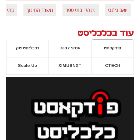
יואב גלנט
מנהלי בתי ספר
משרד החינוך
בתי ספ
עוד בכלכליסט
פודקאסט
אנרגיה 360
כלכליסט טק
Scale Up
XIMUSNXT
CTECH
יסייה חדשה
נפתח בכרטיסייה חדשה