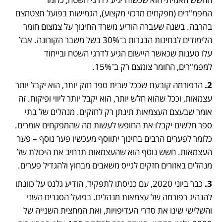
המפמ"רים (מפקחים מרכזי מקצוע), הגמישות בפועל תצטמצם 
בהרבה. בשנה שעברה הודיע משרד החינוך על צמצום חומר 
הלימודים לבחינות הבגרות ב־30% בשל משבר הקורונה. אבל 
עלו טענות שכאשר היישום הגיע לדרגי השטח ובייחוד 
למפמ"רים, החומר צומצם רק ב־15%.
2. 
הרפורמה קובעת שככל שבית ספר חזק יותר, הוא יקבל יותר 
עצמאות, וככל שהוא חלש יותר, הוא יקבל יותר ליווי ופיקוח. זה 
אומר שבעצם העצמאות תינתן רק לחזקים. מנהלים של בתי 
ספר חלשים יקבלו את החופש לעשות מה שהמפקחים אומרים. 
כלומר לפערים הרבים בחינוך יתווסף מעכשיו פער נוסף – פער 
העצמאות. חשש נוסף הוא שהעצמאות תרחיב את היכולת של 
מנהלים באזורים חזקים לגייס משאבים מבחוץ ולהגדיל פערים.
3.
 כבר ביוני 2020, עם כניסתו לתפקיד, הודיע גלנט על כוונתו 
להנהיג רפורמה של עצמאות מנהלים. בפועל הסגרים השני 
והשלישי שינו את סדרי העדיפויות, ואת המחצית השנייה של 