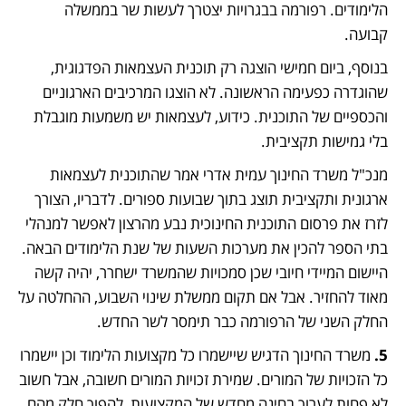
הלימודים. רפורמה בבגרויות יצטרך לעשות שר בממשלה 
קבועה.
בנוסף, ביום חמישי הוצגה רק תוכנית העצמאות הפדגוגית, 
שהוגדרה כפעימה הראשונה. לא הוצגו המרכיבים הארגוניים 
והכספיים של התוכנית. כידוע, לעצמאות יש משמעות מוגבלת 
בלי גמישות תקציבית.
מנכ"ל משרד החינוך עמית אדרי אמר שהתוכנית לעצמאות 
ארגונית ותקציבית תוצג בתוך שבועות ספורים. לדבריו, הצורך 
לזרז את פרסום התוכנית החינוכית נבע מהרצון לאפשר למנהלי 
בתי הספר להכין את מערכות השעות של שנת הלימודים הבאה. 
היישום המיידי חיובי שכן סמכויות שהמשרד ישחרר, יהיה קשה 
מאוד להחזיר. אבל אם תקום ממשלת שינוי השבוע, ההחלטה על 
החלק השני של הרפורמה כבר תימסר לשר החדש.
5.
 משרד החינוך הדגיש שיישמרו כל מקצועות הלימוד וכן יישמרו 
כל הזכויות של המורים. שמירת זכויות המורים חשובה, אבל חשוב 
לא פחות לערוך בחינה מחדש של המקצועות, להפוך חלק מהם 