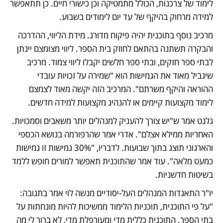
לימוד של צרכנות, הכולל מתמטיקה וכן כישורי חיים. כן תתאפשר 
למידה מרחוק בהיקף של עד יום לימודים בשבוע. 
מרכיב נוסף בתוכנית יהיה פיקוח מדורג. מידת הליווי, ההדרכה 
והבקרה תשתנה בהתאם לחוזק בית הספר. ליווי מצומצם יינתן 
לבתי ספר חזקים, ובתי ספר חלשים יקבלו ליווי צמוד. מרכיב 
שיגביל מאוד את הגמישות הוא "שמירה על זכויות עובדי 
ההוראה והיקף משרתם". המרכיב הזה יקשה מאוד לצמצם 
לימוד מקצועות קיימים או להנהיג מקצועות למידה חדשים.
גלנט אמר ש"יש צורך להעניק למנהלים יותר משאבים וסמכויות. 
האחריות ממילא אצלם". אדרי אמר שהרפורמה בנושא הכספי 
והארגוני תוצג בתוך שבועות. לדבריו, "30% גמישות זו גמישות 
כמעט מלאה". עוד אמר שהתוכנית תאפשר למורים חופש ללמד 
בשיטות חדשניות.
יו"ר התאגדות המנהלים העל-יסודיים מנשה לוי אמר בתגובה: 
"על פי התוכנית, תוכניות הלימוד ממשיכות להיות מונחתות על 
בתי הספר. התוכנית כללית מדי ומעורפלת מדי, לא ברור לי מה 