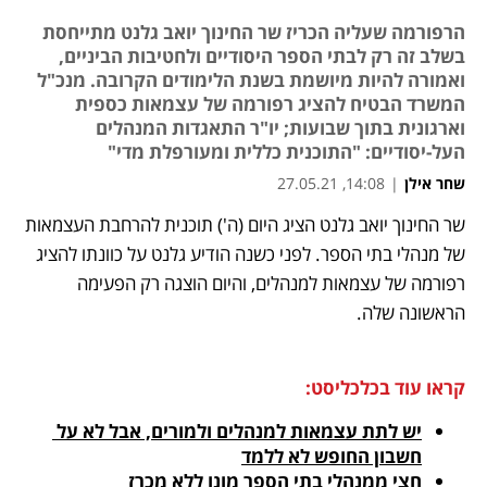
הרפורמה שעליה הכריז שר החינוך יואב גלנט מתייחסת
בשלב זה רק לבתי הספר היסודיים ולחטיבות הביניים,
ואמורה להיות מיושמת בשנת הלימודים הקרובה. מנכ"ל
המשרד הבטיח להציג רפורמה של עצמאות כספית
וארגונית בתוך שבועות; יו"ר התאגדות המנהלים
העל-יסודיים: "התוכנית כללית ומעורפלת מדי"
שחר אילן
|
14:08, 27.05.21
שר החינוך יואב גלנט הציג היום (ה') תוכנית להרחבת העצמאות 
נפתח בכרטיסייה חדשה
נפתח בכרטיסייה חדשה
נפתח בכרטיסייה חדשה
של מנהלי בתי הספר. לפני כשנה הודיע גלנט על כוונתו להציג 
רפורמה של עצמאות למנהלים, והיום הוצגה רק הפעימה 
הראשונה שלה.
קראו עוד בכלכליסט:
יש לתת עצמאות למנהלים ולמורים, אבל לא על 
חשבון החופש לא ללמד
חצי ממנהלי בתי הספר מונו ללא מכרז