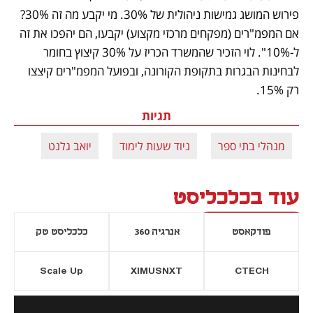
פירוש המושג גמישות ניהולית של 30%. מי יקבע מה זה 30%? 
אם המפמ"רים (מפקחים מרכזי מקצוע) יקבעו, הם יהפכו את זה 
ל-10%". לוי הזכיר שהמשרד הכריז על 30% קיצוץ בחומר 
לבחינות הבגרות בתקופת הקורונה, ובפועל המפמ"רים קיצצו 
רק 15%.
תגיות
מנהלי בתי ספר
ניוד שעות לימוד
יואב גלנט
עוד בכלכליסט
פודקאסט
אנרגיה 360
כלכליסט טק
Scale Up
XIMUSNXT
CTECH
יסייה חדשה
נפתח בכרטיסייה חדשה