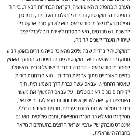
הערבית במפלגות האופוזיציה, לקראת הבחירות הבאות, בייחוד 
במפלגת הדמוקרטים, וחבירה למפלגות הערביות, ובמרכזן 
מפלגת רע"ם של מנסור עבאס, הוא לא רק כורח אלקטורלי 
להשגת 61 מנדטים; היא המפתח ליצירת רוב ליברלי יציב 
שיחזיק מעמד לשנים קדימה.
​דמוקרטיה ליברלית שבה 20% מהאוכלוסייה מודרים באופן קבוע 
ממוקדי ההשפעה היא דמוקרטיה פגומה מיסודה. המהלך האמיץ 
שהחל מנסור עבאס – ההכרה במדינת ישראל וברצון להשתלב 
בחיים האזרחיים מתוך אחריות הדדית – הוא הזדמנות דורית 
שאסור להחמיץ.  עבאס עשה כברת דרך משמעותית, תוך 
לקיחת סיכונים לא מבוטלים.  על עבאס להמשיך את מעשיו 
האמיצים בקריאה לשוויון זכויות וחובות מלא לערביי ישראל, 
ובניית מסלולי שירות לכולם: ערבים, חרדים והציבור הכללי.  
מהלך זה הוא לא רק הכרח המציאות, וחכם פוליטית, הוא גם 
אינטרס מובהק של ערביי ישראל הרוצים בהשתלבות מלאה 
בחברה הישראלית.