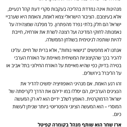
​מנהיגות אינה נמדדת בהליכה בעקבות סקרי דעת קהל רגעיים, 
אלא בעיצובם. הציבור הישראלי צמא לאמת, והאמת היא שערביי 
ישראל הם חלק בלתי נפרד מהפתרון. כל מפלגה שמצהירה על 
נאמנותה לחוקי המדינה ועל רצונה לשרת את אזרחיה, חייבת 
להיות שותפה לגיטימית בשולחן הממשלה.
​אנחנו לא מחפשים "נישואי נוחות", אלא ברית של חיים. עלינו 
להכיר בכך שהקיצוניות המשיחית מאיימת על האזרח הערבי 
בטירה בדיוק כפי שהיא מאיימת על האזרח החילוני בתל אביב או 
על הליברל בירושלים.
​זהו רגע האמת. אם מנהיגי האופוזיציה ימשיכו להדיר את 
הנציגים הערביים, הם יסללו במו ידיהם את הדרך לקריסתה של 
ישראל הדמוקרטית. האומץ לשלב ידיים הוא לא רק המעשה 
המוסרי – הוא המעשה הציוני והפטריוטי ביותר שניתן לעשות 
כיום.
ארז שחר הוא שותף מנהל בקומרה קפיטל 