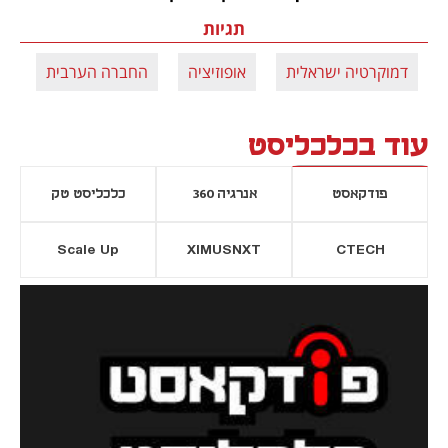
תגיות
דמוקרטיה ישראלית
אופוזיציה
החברה הערבית
א
עוד בכלכליסט
פודקאסט
אנרגיה 360
כלכליסט טק
Scale Up
XIMUSNXT
CTECH
יסייה חדשה
נפתח בכרטיסייה חדשה