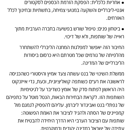
● ​אחריות כלכלית: הפסקת הזרמת הכספים לסקטורים 
אנטי-ליברליים והשקעה במנועי צמיחה, בתשתיות ובחינוך לכלל 
האזרחים.
● ​ביטחון פנים: טיפול שורש בפשיעה בחברה הערבית מתוך 
ראייה של שותפות, ולא של דיכוי.
​החיבור הזה יאפשר למפלגות המחנה הליברלי להשתחרר 
מהלפיתה של גורמים שכל מטרתם היא כרסום ביסודות 
הליברליים של המדינה.  
​ממשלת השינוי של בנט עשתה צעד אמיץ והיסטורי כשהכניסה 
לראשונה את רע״ם כשותפה קואליציונית, וכעת, גדי אייזנקוט 
היה הראשון לפתוח סדק של אומץ כשדיבר על לגיטימיות 
השותפות הזו. לקראת הבחירות הבאות, הנטל מוטל על כתפיהם 
של נפתלי בנט ואביגדור ליברמן. עליהם להפסיק לגמגם מול 
קמפיינים של הסתה ולהגיד לציבור את האמת הפשוטה: 
שותפות עם הציבור הערבי היא הדרך היחידה להבטיח את 
עתידה של ישראל כמדינה יהודית ודמוקרטית.