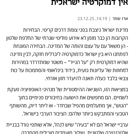
אין דמוקרטיה ישראלית
ארז שחר
|
14:19, 23.12.25
​מדינת ישראל ניצבת בפני צומת דרכים קריטי. הבחירות 
הקרובות הן כבר מזמן לא אירוע פוליטי שגרתי של החלפת שלטון 
- הן משאל עם על עצם זהותה של המדינה. הבחירה המונחת 
לפתחנו היא בין ישראל כדמוקרטיה ליברלית חזקה, לבין מדינה 
שהיא דמוקרטית רק "על הנייר" – משטר שמתדרדר במהירות 
למחוזות של עליונות גזעית, בידוד בינלאומי והסתמכות על כוח 
צבאי בלבד כעלה תאנה להיעדר חזון אזרחי.
​במציאות הזו, השגיאה ההיסטורית של מנהיגי האופוזיציה זועקת 
לשמיים. הם מחפשים את הישועה בחיבורים פנימיים בתוך 
"הגוש", אך מתעלמים מהפיל שבחדר - או ליתר דיוק, מהשותף 
הטבעי והמתבקש ביותר שלהם: הציבור הערבי בישראל.
​ערביי ישראל הם לא "בעיה" שיש לנהל, אלא שותפי גורל בבניית 
אלטרנטיבה שלטונית. שילוב מועמדים מובילים מהחברה 