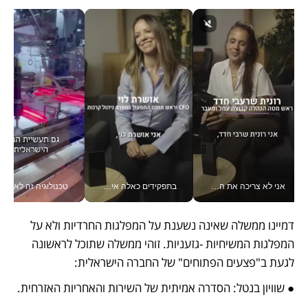
אני לא צריכה את המשרד: רונית שרעבי-חדד מנהלת ארגון של 30000 עובדים מכל מקום_v
בתפקידים כאלה אי אפשר לחכות: אושרת לוי מניעה השקעות ענק מהטלפון_v
טכנולוגיה זה לא רק בהייטק: גם תעשיי
​דמיינו ממשלה שאינה נשענת על המפלגות החרדיות ולא על 
המפלגות המשיחיות -גזעניות. זוהי ממשלה שתוכל לראשונה 
לגעת ב"פצעים הפתוחים" של החברה הישראלית:
● ​שוויון בנטל: הסדרה אמיתית של השירות והאחריות האזרחית.