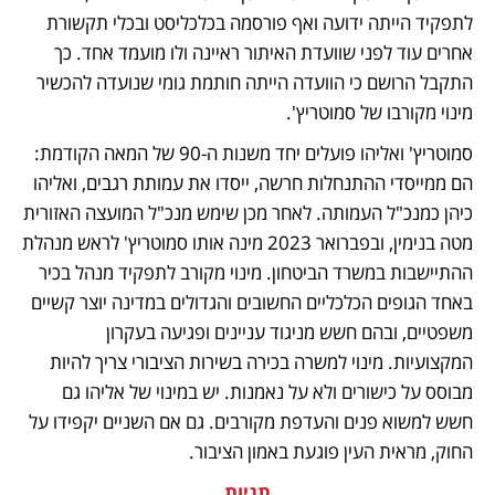
לתפקיד הייתה ידועה ואף פורסמה בכלכליסט ובכלי תקשורת 
אחרים עוד לפני שוועדת האיתור ראיינה ולו מועמד אחד. כך 
התקבל הרושם כי הוועדה הייתה חותמת גומי שנועדה להכשיר 
מינוי מקורבו של סמוטריץ'.
סמוטריץ' ואליהו פועלים יחד משנות ה-90 של המאה הקודמת: 
הם ממייסדי ההתנחלות חרשה, ייסדו את עמותת רגבים, ואליהו 
כיהן כמנכ"ל העמותה. לאחר מכן שימש מנכ"ל המועצה האזורית 
מטה בנימין, ובפברואר 2023 מינה אותו סמוטריץ' לראש מנהלת 
ההתיישבות במשרד הביטחון. מינוי מקורב לתפקיד מנהל בכיר 
באחד הגופים הכלכליים החשובים והגדולים במדינה יוצר קשיים 
משפטיים, ובהם חשש מניגוד עניינים ופגיעה בעקרון 
המקצועיות. מינוי למשרה בכירה בשירות הציבורי צריך להיות 
מבוסס על כישורים ולא על נאמנות. יש במינוי של אליהו גם 
חשש למשוא פנים והעדפת מקורבים. גם אם השניים יקפידו על 
החוק, מראית העין פוגעת באמון הציבור.
תגיות