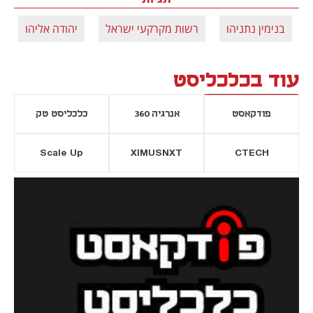
בנימין נתניהו
רשות מקרקעי ישראל
יהודה אליהו
עוד בכלכליסט
פודקאסט
אנרגיה 360
כלכליסט טק
Scale Up
XIMUSNXT
CTECH
יסייה חדשה
נפתח בכרטיסייה חדשה