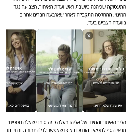
התעסוקה שכיהנה כיושבת ראש ועדת האיתור, הצביעה נגד 
המינוי. ההחלטה התקבלה לאחר שארבעה חברים אחרים 
בוועדה הצביעו בעד.
אין שעה שלא התעסקתי במשבר - טל אלכסנדרוביץ’ שגב מנהלת משברים תקשורתיים מכל מקום עם ה- Galaxy Z Fold8 Ultra שלה_v
חינוך הוא המשישמה של החיים שלי - V
בתפקידים כאלה אי אפשר לח
הליך האיתור והמינוי של אליהו מעלה כמה סימני שאלה נוספים: 
תנאי הסף לתפקיד הונמכו באופן שאפשר לו להתמודד, ובחירתו 