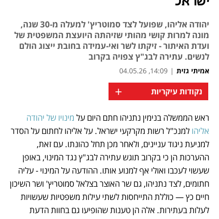
ישראל
יהודה אליהו, שפועל לצד סמוטריץ' למעלה מ-30 שנה,
מונה למרות קושי מהותי שזיהתה היועצת המשפטית של
ועדת האיתור - זיקתו לשר ואי-עמידה בחובת ייצוג הולם
לנשים. עתירה לבג"ץ צפויה בקרוב
אמיתי גזית
|
14:09, 04.05.26
+
נקודות עיקריות
ראש הממשלה בנימין נתניהו חתם היום על
 מינויו של יהודה 
נפתח בכרטיסייה חדשה
אליהו 
למנכ"ל רשות מקרקעי ישראל. על אליהו לחתום על הסדר 
למניעת ניגוד עניינים, ולאחר מכן תחל כהונתו. עם זאת, 
ההערכות הן כי בקרוב תוגש עתירה לבג"ץ נגד המינוי, באופן 
שעשוי לעכבו ואולי אף למנוע אותו. ההודעה על המינוי - עליה 
חתומים, לצד נתניהו, גם שר האוצר בצלאל סמוטריץ' ושר השיכון 
חיים כץ — כוללת התייחסות לשתי עילות משפטיות שעשויות 
לעלות בעתירות. אלה הן טענות שהופיעו גם בחוות הדעת 