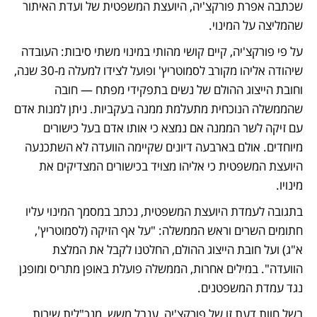
שכתבה אפרת פורקצ'יה, היועצת המשפטית של ועדת האיתור 
שהמליצה על המינוי. 
על פי פורקצ'יה, קיים קושי מהותי במינוי משתי סיבות: העובדה 
שיהודה אליהו מקורב לסמוטריץ' ופועל לצידו למעלה מ-30 שנה, 
וחובת הייצוג ההולם של נשים בתפקידי מפתח — חובה 
שהממשלה הנוכחית מתעלמת ממנה בעקביות. ניתן למנות אדם 
עם זיקה לשר הממנה אם נמצא כי אותו אדם בעל כישורים 
מיוחדים. אולם בארבעה דיונים שקיימה הוועדה לא השתכנעה 
היועצת המשפטית כי אליהו מצויד בכישורים המצדיקים את 
מינויו.
בתגובה לעמדת היועצת המשפטית, נכתב במסמך המינוי עליו 
חתומים השרים וראש הממשלה: "על אף הזיקה (לסמוטריץ', 
א"ג) ועל חובת הייצוג ההולם, החלטנו לקבל את המלצת 
הוועדה". במילים אחרות, הממשלה פועלת באופן מתריס ומופגן 
נגד עמדת המשפטנים.
בשל חוות דעת זו של פורקצ'יה, ענבל משש, מנכ"לית שירות 