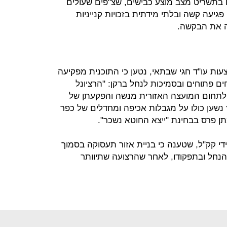
 בתשריט מצב מוצע כבישים, שצ"פים שעולים
פגיעה קשה ובלתי מידתית בזכויות קנייניות
תה את הבקשה.
ות עו"ד חגי שבתאי, נטען כי התוכנית מפקיעה
 פתוחים ובסמיכות לנחל ברקן: "הרציונל
' לתחום המועצה האזורית מנשה והפקעתן של
נשען כולו על מגבלות אכיפה ומחדלים של כפר
ן פרס בבחינת "ייצא החוטא נשכר".
י קק"ל, שטענה כי בניית אזור תעסוקה בסמוך
נחל ובתפקודו, לאחר שהרצועה שתיוותר