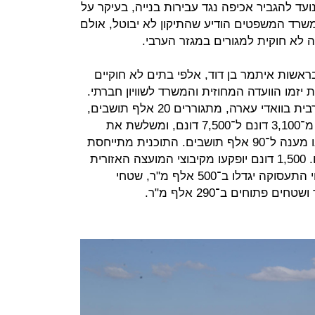
קמיניץ מ־2017. התיקון נועד להגביר אכיפה נגד עבירות בנייה, בעיקר על
 משרד המשפטים הודיע שהתיקון לא יבוטל, אולם
ראשות איתמר בן דוד, אלפי בתים לא חוקיים
יזמו הוועדה המחוזית והמשרד לשוויון חברתי.
ביישוב, המתפקד כמועצה מקומית ערבית בוואדי עארה, מתגוררים 20 אלף תושבים,
והתוכנית מגדילה את השטח לפיתוח מ־3,100 דונם ל־7,500 דונם, ומשלשת את
מספר יחידות הדיור ל־24 אלף, שייתנו מענה ל־90 אלף תושבים. התוכנית מתייחסת
לכלל שטחו של היישוב, כ־9,500 דונם. 1,500 דונם יופקעו מקיבוצי המועצה האזורית
מנשה־ברקאי, רגבים ומשמרות. שטחי התעסוקה יגדלו ב־500 אלף מ"ר, שטחי