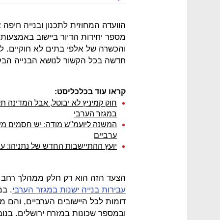
הוועדה המחוזית לתכנון ובנייה חיפ
מספר יחידות הדיור ביישוב באמצעות
והכשרה של אלפי בתים לא חוקיים. לד
חדשה בכל הקשור לנושא הבנייה הבלת
קראו עוד בכלכליסט:
חוק קמיניץ לא יבוטל, אבל המדינה ת
במגזר הערבי
המשנה ליועמ"ש מודה: יש חסמים מש
ערביים
יועץ ההתיישבות החדש של נתניהו: עב
הצעד הזה הוא רק חלק ממהלך רחב ל
עבירות בנייה ישנות במגזר הערבי
. במ
דומות לכל היישובים הערביים, והם מ
ובמספר שכונות במזרח ירושלים. בנו