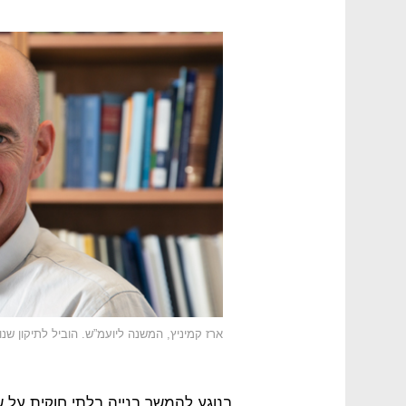
ארז קמיניץ, המשנה ליועמ”ש. הוביל לתיקון שנ
בנוגע להמשך בנייה בלתי חוקית על ש