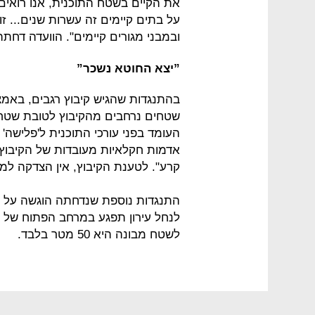
את הקיים בשטח התוכנית, אנו רואים
על בתים קיימים זה עשרות שנים... זו 
ובמבני מגורים קיימים". הוועדה דח
”יצא החוטא נשכר”
בהתנגדות שהגיש קיבוץ רגבים, באמצע
שטחים נרחבים מהקיבוץ לטובת שטחים
העומד בפני עורכי התוכנית ל'פלישה
אדמות חקלאיות מעובדות של הקיבוץ 
קרע". לטענת הקיבוץ, אין הצדקה למת
התנגדות נוספת שנדחתה הוגשה על יד
לנחל עירון תפגע במרחב הפתוח של ה
לשטח מבונה היא 50 מטר בלבד.