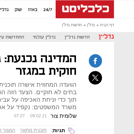
24/7
באזז
שוק
נדל"ן
דף הבית
נדל''ן
חדשות נדל''ן
נדל''ן
חדשות נדל''ן
נדל"ן עולמי
התחדשות עיר
המדינה נכנעת: 
חוקית במגזר
הוועדה המחוזית אישרה תוכני
בתים לא חוקיים. הצעד הזה ה
תוך כדי זניחת האכיפה על עבירו
משרד המשפטים: נקפיד על אכ
שלומית צור
07:27
09.02.21
תוכנית מתאר
המגזר ה
תגיות: