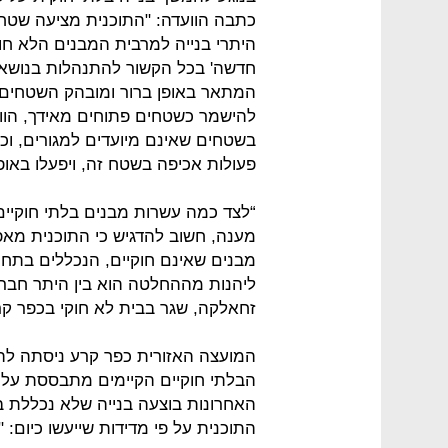
כתבה הוועדה: "התוכנית מציעה שטחי 
היתרי בנייה למרבית המבנים הלא חו
חדשה' בכל הקשור להתנהלות בנושא 
המתאר באופן ברור ומובהק השטחים 
להישמר כשטחים פתוחים מאידך, הווע
בשטחים שאינם מיועדים למגורים, וכי
פעולות אכיפה בשטח זה, ויפעלו באו
“לצד כמה עשרות מבנים בלתי חוקיי
מענה, חשוב להדגיש כי התוכנית מאפ
מבנים שאינם חוקיים, הנכללים בתחו
ליהנות מההחלטה הוא בין היתר חב
זחאלקה, שגר בבית לא חוקי בכפר קר
המועצה האזורית כפר קרע ניסתה ל
הבלתי חוקיים הקיימים מתבססת על מ
האחרונות בוצעה בנייה שלא נכללת ב
התוכנית על פי מדידות שייעשו כיום