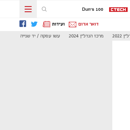
Dun's 100
דואר אדום
ועידות
 2022
מרכז הנדל"ן 2024
עשו עסקה / יד שנייה
מוסף נדל