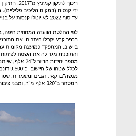
ריכוך לתיקון 
ידי קנסות (במקום הליכים פליליים).
עד סוף 2022 לא יוטלו קנסות על בנייה לא חוקית למגורים במגזר הערבי.
לפי החלטת הוועדה המחוזית חיפה, ב
בכפר קרע יקבלו היתרים. את התוכנית 
המסחר ב־320 אלף מ"ר, ומבני ציבור ושטחים פתוחים ב־290 אלף מ"ר.