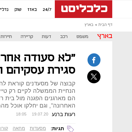
24/7
באזז
שוק
נדל"ן
דף הבית
בארץ
בארץ
משפט
רכב
דעות
קריירה
תיירות
"לא סעודה אחרו
סגירת עסקיהם ה
קבוצה של מסעדנים קוראת לה
הנחיית הממשלה לקיים רק טייק 
הם מארגנים הפגנה מול בית רה
האחרונה", וגם יחלקו אוכל מ
רעות ברנע
18:05
19.07.20
מסעדות
מחאה
קורו
תגיות: