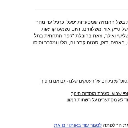
בשל ההנחיה שמסעדות יפעלו כרגיל עד מחר
ל טייק אווי ומשלוחים. היום נשמעו קריאות
לישי ואילך, וזאת בהובלת "קפה התחתית בתל
אביב", אליו הצטרפו המסעדות בר 51, האחים, דוק, סנטה קתרינה, מלגו ומלבר וסוסו
ופ"ש; נילחם על העסקים שלנו - גם אם נהפוך
 שבוע וסגירת מוסדות חינוך
וד לא מסתערים על רשתות המזון
 את החלטתה
לסגור עוד באותו יום את