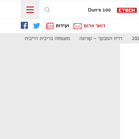
Dun's 100
דואר אדום
ועידות
דו"ח המבקר - קורונה
משפחה בריבית דריבית
תקשורת