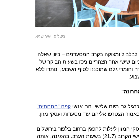
ציטלום: יאיר שגיא
בלבול ומצוקה בקרב המסעדנים – כיוון שאלה
ביום שישי אחר הצהריים ניסו בשעות הבוקר של
 וחומרי גלם שתוכננו לסוף השבוע, ונותרו ללא
בוע.
חרונה"
רגיל גם מיום שלישי, הם אנשי
קפה "התחתית"
וכאמור הצטרפו אליהם עוד מסעדות ועסקי מזון.
קי המזון לעלות להפגין ברחוב בלפור בירושלים
מול ביתו של ראש הממשלה ביום שלישי הקרוב (21.7) בשעות הערב. בהפגנה, אותה