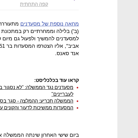
קפה התחתית
מחאה נוספת של מסעדנים
מתעוררת 
(ב') בלילה וממחרתיים רק במתכונת ש
למסעדנים להמשיך ולפעול גם מיום ש
אנד סאנס.
קראו עוד בכלכליסט:
מסעדנים נגד הממשלה: "לא נסגור בס
לעבריינים"
הממשלה תכריע: ההמלצה - סגר בסופי
המסעדות ממשיכות לדעוך והקונים ע
ביום שישי האחרון שינתה הממשלה