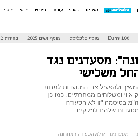
משפט
בארץ
עולם
ספורט
פנאי
מוסף
Duns 100
מוסף כלכליסט
מוסף נשים 2025
בחירות 2022
נה": מסעדנים נגד
חל משלישי
משיך ולהפעיל את המסעדות למרות
אווי ומשלוחים ממחרתיים. כמו כן
"מ בסיסמה "זו לא הסעודה
המסעדות שלהם לנזקקים
נה
מסעדנים
זו לא הסעודה האחרונה