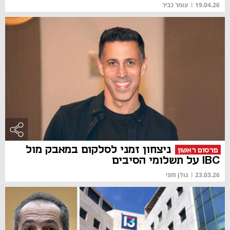
19.04.26
|
עומר כביר
ניצחון זמני לסלקום במאבק מול
פרסום ראשון
IBC על תשלומי הסיבים
23.03.26
|
גולן חזני