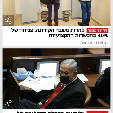
למרות משבר הקורונה: צניחה של
דו"ח המבקר
40% בהכשרות המקצועיות
31.08.21
|
שחר אילן