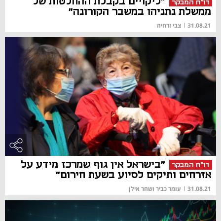
"ליקויים בקבלת ההחלטות של
דו"ח המבקר
ממשלת נתניהו במשבר הקורונה"
31.08.21
|
צבי זרחיה
"בישראל אין גוף שמרכז מידע על
דו"ח המבקר
אזרחים ותיקים לסיוע בשעת חירום"
31.08.21
|
עומר כביר ושחר אילן