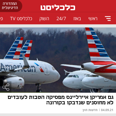
המהדורה
הדיגיטלית
ראשי
באזז
24/7
השוק
כלכליסט TV
פו
גם אמריקן איירליינס מפסיקה הטבות לעובדים
לא מחוסנים שנדבקו בקורונה
04.09.21
|
חדשות חוץ